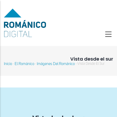
Pasar
al
contenido
principal
Vista desde el sur
Inicio
El Románico
Imágenes Del Románico
Vista Desde El Sur
-
-
-
Sobrescribir
enlaces
de
ayuda
a
la
navegación