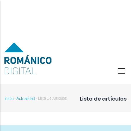
Pasar
al
contenido
principal
Lista de artículos
Inicio
Actualidad
Lista De Artículos
-
-
Sobrescribir
enlaces
de
ayuda