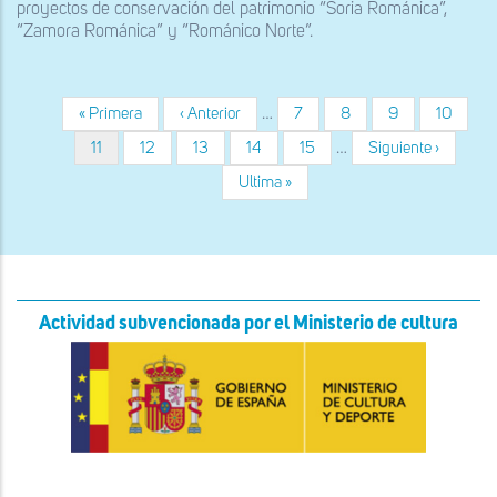
proyectos de conservación del patrimonio “Soria Románica”,
“Zamora Románica” y “Románico Norte”.
Primera
« Primera
Página
‹ Anterior
…
Página
7
Página
8
Página
9
Página
10
Paginación
página
anterior
Página
11
Página
12
Página
13
Página
14
Página
15
…
Siguiente
Siguiente ›
actual
página
Última
Ultima »
página
Actividad subvencionada por el Ministerio de cultura