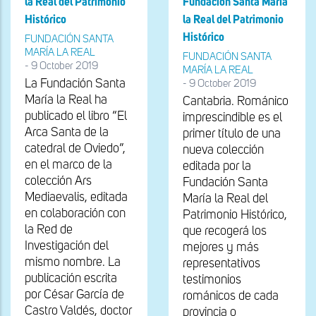
la Real del Patrimonio
Fundación Santa María
Histórico
la Real del Patrimonio
Histórico
FUNDACIÓN SANTA
MARÍA LA REAL
FUNDACIÓN SANTA
-
9 October 2019
MARÍA LA REAL
La Fundación Santa
-
9 October 2019
María la Real ha
Cantabria. Románico
publicado el libro “El
imprescindible es el
Arca Santa de la
primer título de una
catedral de Oviedo”,
nueva colección
en el marco de la
editada por la
colección Ars
Fundación Santa
Mediaevalis, editada
María la Real del
en colaboración con
Patrimonio Histórico,
la Red de
que recogerá los
Investigación del
mejores y más
mismo nombre. La
representativos
publicación escrita
testimonios
por César García de
románicos de cada
Castro Valdés, doctor
provincia o