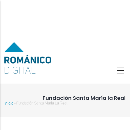
Pasar
al
contenido
principal
Fundación Santa María la Real
Inicio
Fundación Santa María La Real
-
Sobrescribir
enlaces
de