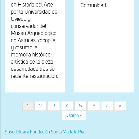
en Historia del Arte
Comunidad.
por la Universidad de
Oviedo y
conservador del
Museo Arqueológico
de Asturias, recopila
y resume la
memoria histórico-
artística de la pieza
desarrollada tras su
reciente restauración.
Página
1
Página
2
Página
3
Página
4
Página
5
Página
6
Página
7
Siguiente
››
Paginación
actual
página
Última
Último »
página
Suscribirse a Fundación Santa María la Real