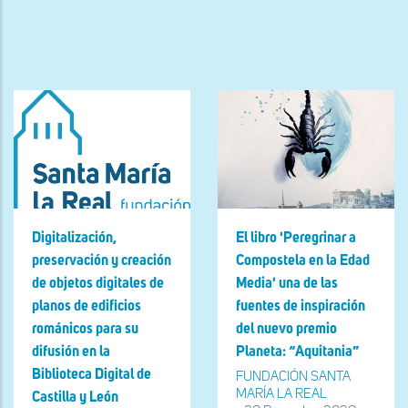
ayuda
a
la
navegación
Digitalización,
El libro 'Peregrinar a
preservación y creación
Compostela en la Edad
de objetos digitales de
Media' una de las
planos de edificios
fuentes de inspiración
románicos para su
del nuevo premio
difusión en la
Planeta: “Aquitania”
Biblioteca Digital de
FUNDACIÓN SANTA
MARÍA LA REAL
Castilla y León