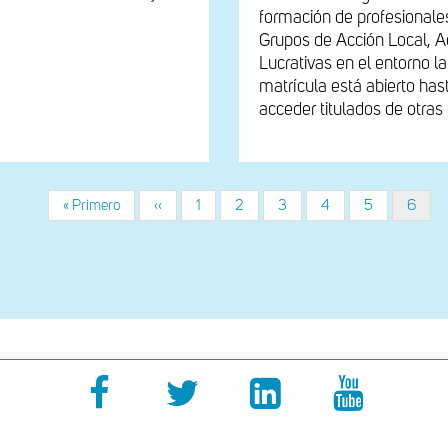
formación de profesionale
Grupos de Acción Local, Ad
Lucrativas en el entorno l
matrícula está abierto ha
acceder titulados de otras
Primera
« Primero
Página
‹‹
Página
1
Página
2
Página
3
Página
4
Página
5
Págin
6
página
anterior
actual