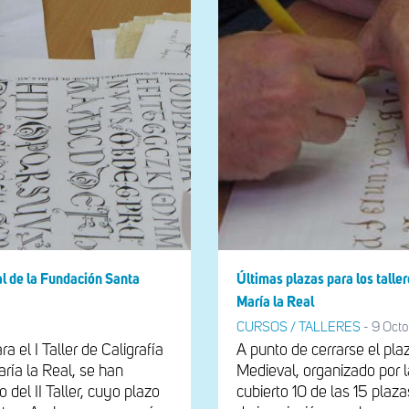
al de la Fundación Santa
Últimas plazas para los talle
María la Real
CURSOS / TALLERES
-
9 Octo
a el I Taller de Caligrafía
A punto de cerrarse el plaz
ría la Real, se han
Medieval, organizado por 
 del II Taller, cuyo plazo
cubierto 10 de las 15 plaza