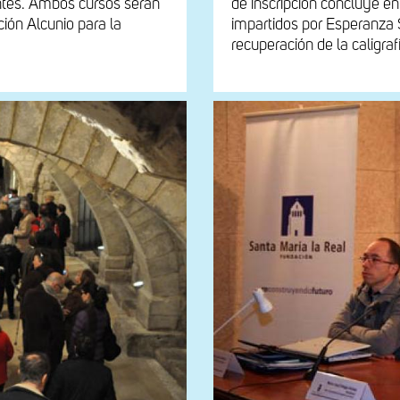
antes. Ambos cursos serán
de inscripción concluye e
ión Alcunio para la
impartidos por Esperanza S
recuperación de la caligraf