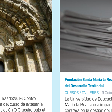
Fundación Santa María la Re
del Desarrollo Territorial
CURSOS / TALLERES
-
9 Octo
 Trasdeza. El Centro
La Universidad de Educaci
ra del curso de artesanía
María la Real van a imparti
ciación O Cruceiro bajo el
centrará en la gestión del D