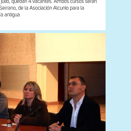
n julio, quedan 4 vacantes. Ambos cursos serán
errano, de la Asociación Alcunio para la
ía antigua