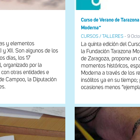
Curso de Verano de Tarazona
Moderna”
CURSOS / TALLERES
-
9 Octo
tras y elementos
La quinta edición del Curs
XI y XII. Son algunos de los
la Fundación Tarazona Mo
os días, los 17
de Zaragoza, propone un 
l, organizado por la
momentos históricos, esp
 con otras entidades e
Moderna a través de los re
 de Campoo, la Diputación
insólitos ya en su tiempo;
es.
ocasiones menos “ejempla