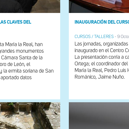
LAS CLAVES DEL
INAUGURACIÓN DEL CURSO
CURSOS / TALLERES
-
9 Octo
Las jornadas, organizadas
ta María la Real, han
inaugurado en el Centro C
co grandes monumentos
La presentación corría a ca
la Cámara Santa de la
Ortega; el coordinador de
oro de León, el
María la Real, Pedro Luis H
 la ermita soriana de San
Románico, Jaime Nuño.
 aportado datos