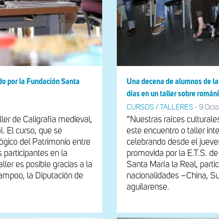
ado por la Fundación Santa
Una decena de alumnos de la 
días en un taller sobre román
CURSOS / TALLERES
-
9 Octo
ler de Caligrafía medieval,
“Nuestras raíces culturale
. El curso, que se
este encuentro o taller int
lógico del Patrimonio entre
celebrando desde el jueves
os participantes en la
promovida por la E.T.S. de
taller es posible gracias a la
Santa María la Real, parti
ampoo, la Diputación de
nacionalidades –China, Sud
aguilarense.