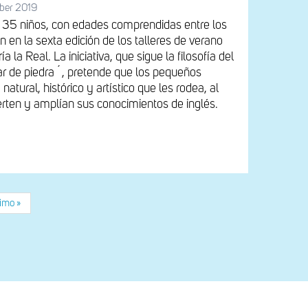
ber 2019
o, 35 niños, con edades comprendidas entre los
án en la sexta edición de los talleres de verano
 la Real. La iniciativa, que sigue la filosofía del
r de piedra´, pretende que los pequeños
atural, histórico y artístico que les rodea, al
rten y amplían sus conocimientos de inglés.
tima
imo »
gina