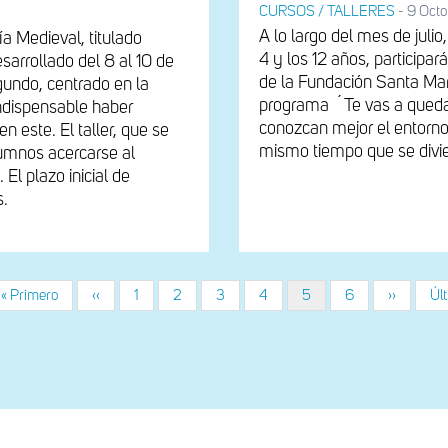
CURSOS / TALLERES
-
9 Octo
A lo largo del mes de juli
ía Medieval, titulado
4 y los 12 años, participar
desarrollado del 8 al 10 de
de la Fundación Santa María
gundo, centrado en la
programa ´Te vas a queda
 indispensable haber
conozcan mejor el entorno n
en este. El taller, que se
mismo tiempo que se divie
alumnos acercarse al
 El plazo inicial de
s.
Primera
« Primero
Página
‹‹
Página
1
Página
2
Página
3
Página
4
Página
5
Página
6
Siguiente
››
Úl
Últ
página
anterior
actual
página
pá