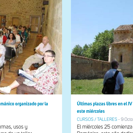
Románico organizado por la
Últimas plazas libres en e
este miércoles
CURSOS / TALLERES
-
9 Octo
formas, usos y
El miércoles 25 comienza u