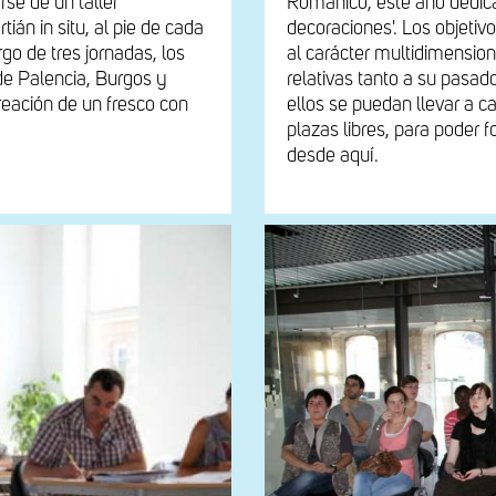
rse de un taller
Románico, este año dedicac
án in situ, al pie de cada
decoraciones'. Los objetiv
go de tres jornadas, los
al carácter multidimensio
de Palencia, Burgos y
relativas tanto a su pasad
reación de un fresco con
ellos se puedan llevar a c
plazas libres, para poder f
desde aquí.