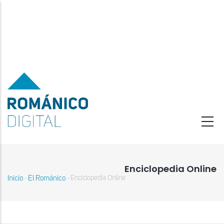
Pasar
al
contenido
principal
Enciclopedia Online
Inicio
El Románico
Enciclopedia Online
-
-
Sobrescribir
enlaces
de