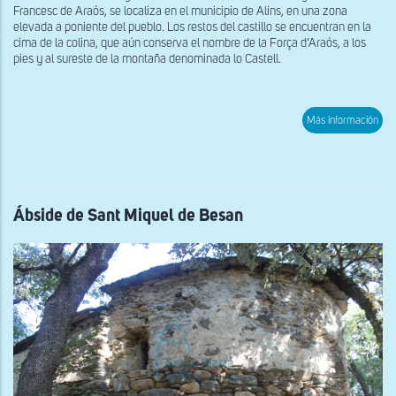
Francesc de Araós, se localiza en el municipio de Alins, en una zona
elevada a poniente del pueblo. Los restos del castillo se encuentran en la
cima de la colina, que aún conserva el nombre de la Força d’Araós, a los
pies y al sureste de la montaña denominada lo Castell.
sob
Más información
Vist
gen
de
San
Fra
de
Ara
Ábside de Sant Miquel de Besan