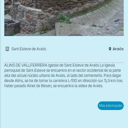
Araós
Sant Esteve de Araós
ALINS DE VALLFERRERA Iglesia de Sant Esteve de Araós La iglesia
parroquial de Sant Esteve se encuentra en el sector occidental de la parte
alta del actual núcleo urbano de Araós, al lado del cementerio. Para llegar
desde Alins, se ha de tomar la carretera L-510 en dirección sur. 5,3 km tras
haber pasado Ainet de Besan, se encuentra la aldea de Araós.
sob
Más información
Ábs
de
San
Est
de