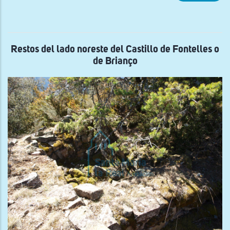
de
San
Frui
de
Font
Restos del lado noreste del Castillo de Fontelles o
de Brianço