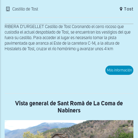
Tost
Castillo de Tost
RIBERA D’URGELLET Castillo de Tost Coronando el cerro rocoso que
custodia el actual despoblado de Tost, se encuentran los vestigios del que
fuera su castillo. Para acceder al lugar es necesario tomar la pista
pavimentada que arranca al Este de la carretera C-14, a la altura de
Hostalets de Tost, cruzar el río homónimo y avanzar unos 4 km
sob
Más información
Res
del
Cast
de
Tost
Vista general de Sant Romà de La Coma de
Nabiners