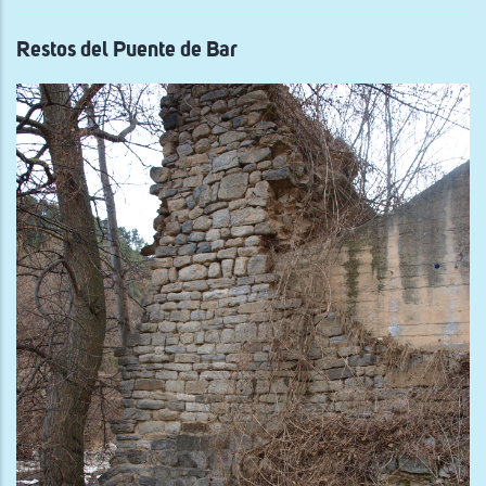
And
de
Aris
Restos del Puente de Bar