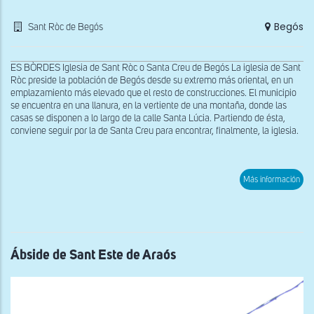
Begós
Sant Ròc de Begós
ES BÒRDES Iglesia de Sant Ròc o Santa Creu de Begós La iglesia de Sant
Ròc preside la población de Begós desde su extremo más oriental, en un
emplazamiento más elevado que el resto de construcciones. El municipio
se encuentra en una llanura, en la vertiente de una montaña, donde las
casas se disponen a lo largo de la calle Santa Lúcia. Partiendo de ésta,
conviene seguir por la de Santa Creu para encontrar, finalmente, la iglesia.
sob
Más información
Res
de
la
igle
rom
en
el
Ábside de Sant Este de Araós
mur
nort
de
San
Ròc
de