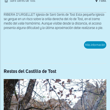
Tost
Sant Genís de Tost
RIBERA D’URGELLET Iglesia de Sant Genís de Tost Esta pequeña iglesia
se yergue en un risco sobre la orilla derecha del río de Tost, en el tramo
medio del valle homónimo. Aunque visible desde la distancia, el acceso
presenta alguna dificultad y la última aproximación debe realizarse a pie.
sob
Más información
Vist
gen
de
San
Gen
de
Tost
Restos del Castillo de Tost