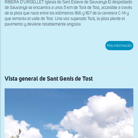
RIBERA D’URGELLET Iglesia de Sant Esteve de Sauvanyà El despoblado
de Sauvanyà se encuentra a unos 5 km de Torà de Tost, accesible a través
de la pista que nace entre los kilómetros 166 y 167 de la carretera C-14 y
que remonta el valle de Tost. Una vez superado Torà, la pista pierde el
pavimento y deviene notablemente angosta
sob
Más información
Vist
gen
de
San
Est
de
Sau
Vista general de Sant Genís de Tost