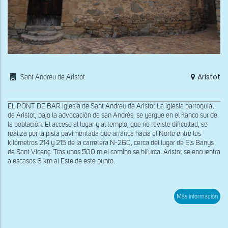
Aristot
Sant Andreu de Aristot
EL PONT DE BAR Iglesia de Sant Andreu de Aristot La iglesia parroquial
de Aristot, bajo la advocación de san Andrés, se yergue en el flanco sur de
la población. El acceso al lugar y al templo, que no reviste dificultad, se
realiza por la pista pavimentada que arranca hacia el Norte entre los
kilómetros 214 y 215 de la carretera N-260, cerca del lugar de Els Banys
de Sant Vicenç. Tras unos 500 m el camino se bifurca: Aristot se encuentra
a escasos 6 km al Este de este punto.
sob
Más información
Mur
sur
de
San