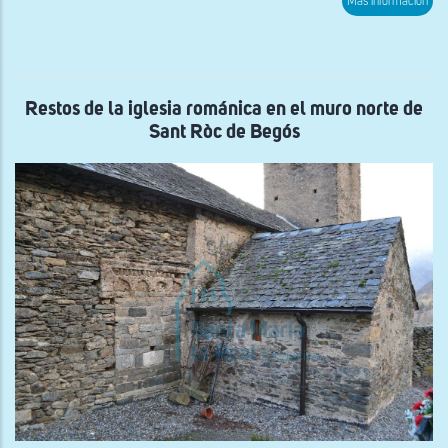
Más información
Res
del
Pue
de
Bar
Restos de la iglesia románica en el muro norte de
Sant Ròc de Begós