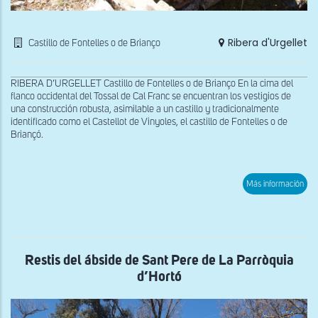
Ribera d'Urgellet
Castillo de Fontelles o de Brianço
RIBERA D’URGELLET Castillo de Fontelles o de Brianço En la cima del
flanco occidental del Tossal de Cal Franc se encuentran los vestigios de
una construcción robusta, asimilable a un castillo y tradicionalmente
identificado como el Castellot de Vinyoles, el castillo de Fontelles o de
Briançó.
sob
Más información
Res
del
lad
nor
del
Cast
de
Restis del ábside de Sant Pere de La Parròquia
Font
d’Hortó
o
de
Bri