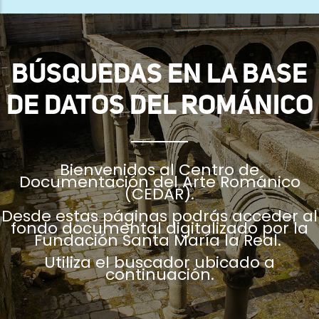
ayuda
a
la
BÚSQUEDAS EN LA BASE
navegación
DE DATOS DEL ROMÁNICO
Bienvenidos al Centro de
Documentación del Arte Románico
(CEDAR).
Desde estas páginas podrás acceder al
fondo documental digitalizado por la
Fundación Santa María la Real.
Utiliza el buscador ubicado a
continuación.