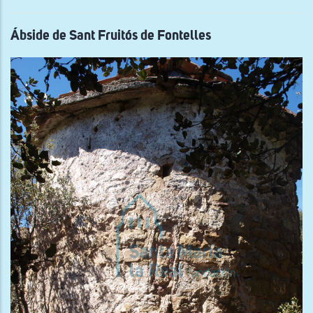
Sern
de
Nab
Ábside de Sant Fruitós de Fontelles