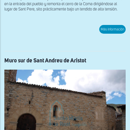
en la entrada del pueblo y remonta el cerro de la Coma dirigiéndose al
lugar de Sant Pere, sito prácticamente bajo un tendido de alta tensión.
sob
Más información
Rest
del
ábs
de
San
Per
de
Muro sur de Sant Andreu de Aristot
La
Par
d’H