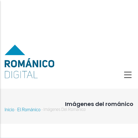
Pasar
al
contenido
principal
Imágenes del románico
Inicio
El Románico
Imágenes Del Románico
-
-
Sobrescribir
enlaces
de