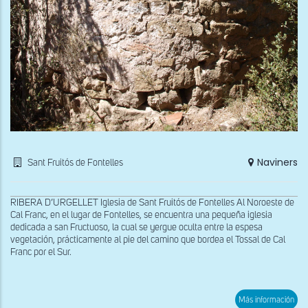
Naviners
Sant Fruitós de Fontelles
RIBERA D’URGELLET Iglesia de Sant Fruitós de Fontelles Al Noroeste de
Cal Franc, en el lugar de Fontelles, se encuentra una pequeña iglesia
dedicada a san Fructuoso, la cual se yergue oculta entre la espesa
vegetación, prácticamente al pie del camino que bordea el Tossal de Cal
Franc por el Sur.
sob
Más información
Ábs