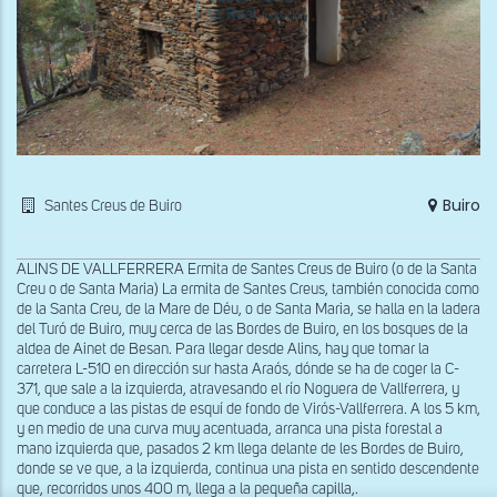
Buiro
Santes Creus de Buiro
ALINS DE VALLFERRERA Ermita de Santes Creus de Buiro (o de la Santa
Creu o de Santa Maria) La ermita de Santes Creus, también conocida como
de la Santa Creu, de la Mare de Déu, o de Santa Maria, se halla en la ladera
del Turó de Buiro, muy cerca de las Bordes de Buiro, en los bosques de la
aldea de Ainet de Besan. Para llegar desde Alins, hay que tomar la
carretera L-510 en dirección sur hasta Araós, dónde se ha de coger la C-
371, que sale a la izquierda, atravesando el río Noguera de Vallferrera, y
que conduce a las pistas de esquí de fondo de Virós-Vallferrera. A los 5 km,
y en medio de una curva muy acentuada, arranca una pista forestal a
mano izquierda que, pasados 2 km llega delante de les Bordes de Buiro,
donde se ve que, a la izquierda, continua una pista en sentido descendente
que, recorridos unos 400 m, llega a la pequeña capilla,.
x