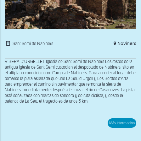
Naviners
Sant Serni de Nabiners
RIBERA D’URGELLET Iglesia de Sant Serni de Nabiners Los restos de la
antigua iglesia de Sant Serni custodian el despoblado de Nabiners, sito en
el altiplano conocido como Camps de Nabiners. Para acceder al lugar debe
tomarse la pista asfaltada que une La Seu d’Urgell y Les Bordes d’Arfa
para emprender el camino sin pavimentar que remonta la sierra de
Nabiners inmediatamente después de cruzar el río de Casanoves. La pista
está señalizada con marcas de sendero y de ruta ciclista, y desde la
palanca de La Seu, el trayecto es de unos 5 km.
sob
Más información
Vist
gen
de
San