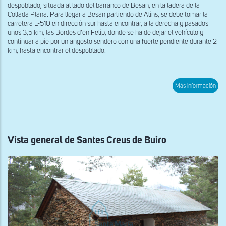
despoblado, situada al lado del barranco de Besan, en la ladera de la
Collada Plana. Para llegar a Besan partiendo de Alins, se debe tomar la
carretera L-510 en dirección sur hasta encontrar, a la derecha y pasados
unos 3,5 km, las Bordes d’en Felip, donde se ha de dejar el vehículo y
continuar a pie por un angosto sendero con una fuerte pendiente durante 2
km, hasta encontrar el despoblado.
sob
Más información
Vist
gen
de
San
Mar
de
Bes
Vista general de Santes Creus de Buiro