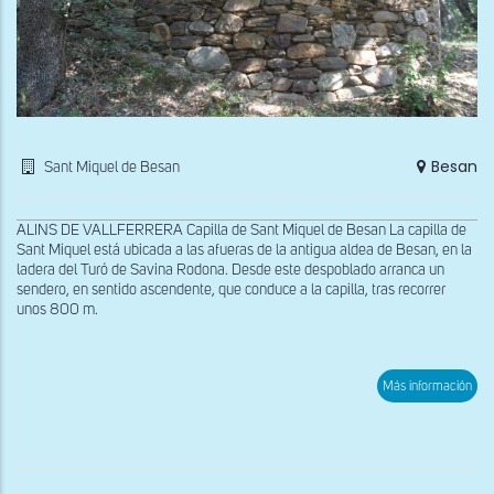
Besan
Sant Miquel de Besan
ALINS DE VALLFERRERA Capilla de Sant Miquel de Besan La capilla de
Sant Miquel está ubicada a las afueras de la antigua aldea de Besan, en la
ladera del Turó de Savina Rodona. Desde este despoblado arranca un
sendero, en sentido ascendente, que conduce a la capilla, tras recorrer
unos 800 m.
sob
Más información
Ábs
de
San
Miq
de
Bes