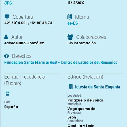
JPG
13/12/2010
Cobertura
Idioma
42º 50' 4.09'' , -5º 19' 48.74''
es-ES
Autor
Colaboradores
Jaime Nuño González
Sin información
Derechos
Fundación Santa María la Real - Centro de Estudios del Románico
Edificio Procedencia
Edificio (Relación)
(Fuente)
Iglesia de Santa Eugenia
Localidad
Palazuelo de Boñar
País
Municipio
España
Vegaquemada
Provincia
León
Comunidad
Castilla y León