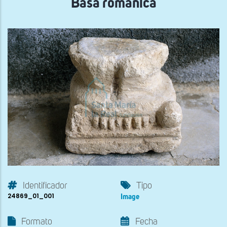
Basa románica
Identificador
Tipo
24869_01_001
Image
Formato
Fecha