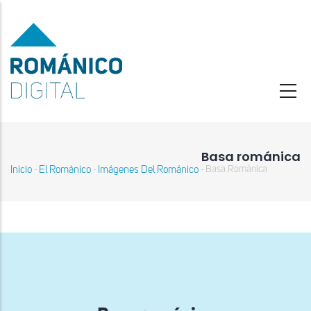
Pasar
al
contenido
principal
Basa románica
Inicio
El Románico
Imágenes Del Románico
Basa Románica
-
-
-
Sobrescribir
enlaces
de
ayuda
a
la
navegación