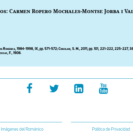
tos: Carmen Ropero Mochales-Montse Jorba i Val
ya
R
omànica
, 1984-1998, IX, pp. 571-572;
Cingolani, S. M., 2011,
pp
. 101, 221-222, 225-227, 38
ossas, F., 1908.
Imágenes del Románico
Política de Privacidad