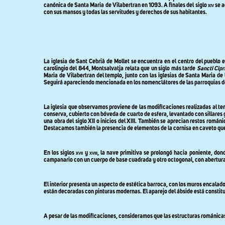
canónica de Santa Maria de Vilabertran en 1093. A finales del siglo
xiv
se a
con sus mansos y todas las servitudes y derechos de sus habitantes.
La iglesia de Sant Cebrià de Mollet se encuentra en el centro del pueblo 
carolingio del 844, Montsalvatja relata que un siglo más tarde
Sancti Cipr
Maria de Vilabertran del templo, junto con las iglesias de Santa Maria de
Seguirá apareciendo mencionada en los nomenclátores de las parroquias de 
La iglesia que observamos proviene de las modificaciones realizadas al te
conserva, cubierto con bóveda de cuarto de esfera, levantado con sillares
una obra del siglo XII o inicios del XIII. También se aprecian restos román
Destacamos también la presencia de elementos de la cornisa en caveto que
En los siglos
xvii
y
xviii
, la nave primitiva se prolongó hacia poniente, don
campanario con un cuerpo de base cuadrada y otro octogonal, con abertur
El interior presenta un aspecto de estética barroca, con los muros encalados
están decoradas con pinturas modernas. El aparejo del ábside está constitui
A pesar de las modificaciones, consideramos que las estructuras románicas