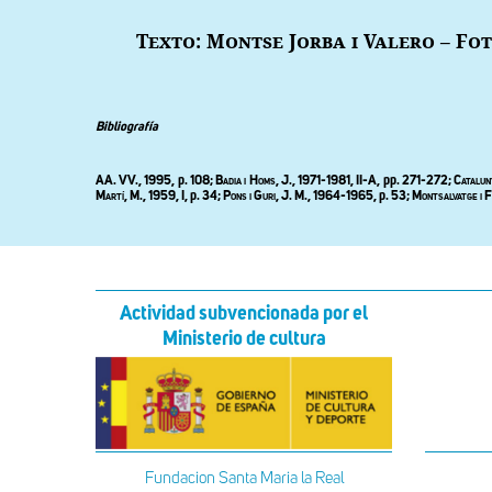
Texto: Montse Jorba i Valero – Fo
Bibliografía
AA. VV., 1995, p
. 108; Badia i Homs, J., 1971-1981, II-A,
pp
. 271-272;
C
atalun
Martí
, M., 1959, I, p. 34;
Pons i Guri
, J. M., 1964-1965, p. 53;
Montsalvatge i F
Actividad subvencionada por el
Ministerio de cultura
Fundacion Santa Maria la Real