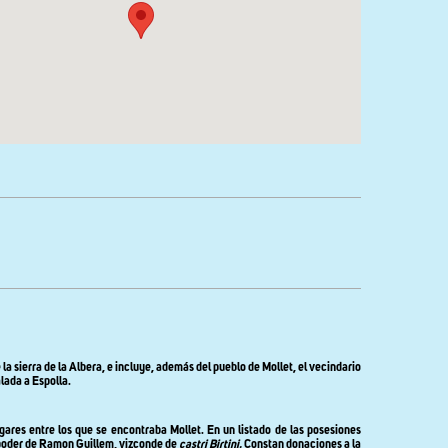
e
la
sierra
de la Albera
, e incluye, además del pueblo de Mollet, el vecindario
lada a Espolla.
res entre los que se encontraba Mollet. En un listado de las posesiones
en poder de Ramon Guillem, vizconde de
castri Birtini.
Constan donaciones a la