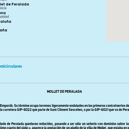
let de Peralada
incia
ona
unidad
aluña
paña
micirculares
MOLLET DE PERALADA
d’Empordà. Su término
ocupa
terrenos
ligeramente
ondulados
en
los primeros contrafuertes d
r la carretera GIP-6022 que parte de Sant Climent Sescebes, o por la GIP-6021 que va de Pera
ado de Peralada quedaron reducidos, pasando a ser sólo un señorío con dominios sobre luga
timo cuarto del siglo
xi
, aparece la anotación de un alodio de la villa de Mollet, que estaba 