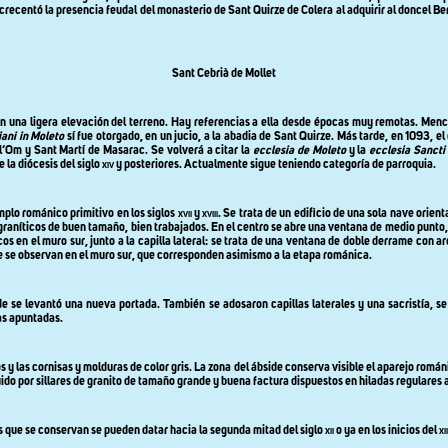
crecentó la presencia feudal del monasterio de Sant Quirze de Colera al adquirir al doncel Be
Sant Cebrià de Mollet
en una ligera elevación del terreno. Hay
referencias a ella desde épocas muy remotas. Menci
iani in Moleto
sí fue otorgado, en un jucio, a la abadia de Sant Quirze. Más tarde, en 1093, 
 l’Om y Sant Martí de Masarac. Se volverá a citar la
ecclesia de Moleto
y la
ecclesia Sancti
la diócesis del siglo
xiv
y posteriores. Actualmente sigue teniendo categoría de parroquia.
mplo románico primitivo en los siglos
xvii
y
xviii
. Se trata de un edificio de una sola nave orien
 graníticos de buen tamaño, bien trabajados. En el centro se abre una ventana de medio punto
icos en el muro sur, junto a la capilla lateral: se trata de una ventana de doble derrame con 
 se observan en el muro sur, que corresponden asimismo a la etapa románica.
de se levantó una nueva portada. También se adosaron capillas laterales y una sacristía, se
as apuntadas.
 y las cornisas y molduras de color gris. La zona del ábside conserva visible el aparejo románi
do por sillares de granito de tamaño grande y buena factura dispuestos en hiladas regulares a 
 que se conservan se pueden datar hacia la segunda mitad del siglo
xii
o ya en los inicios del
xii