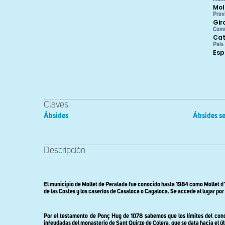
Mol
Prov
Gir
Com
Cat
País
Es
Claves
Ábsides
Ábsides se
Descripción
El municipio de
Mollet
de Peralada fue conocido hasta 1984 como Mollet 
de las Costes y los caseríos de Casaloca o Cagaloca. Se accede al lugar po
Por el testamento de Ponç Hug de 1078 sabemos que los límites del cond
infeudadas del monasterio de Sant Quirze de Colera, que se data hacia el úl