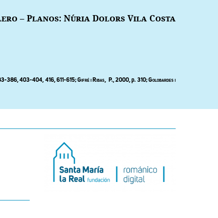
ero – Planos: Núria Dolors Vila Costa
3-386, 403-404, 416, 611-615; Gifré i Ribas,
P., 2000,
p
. 310; Golobardes i