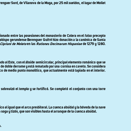
renguer Sord, de Vilanova de la Muga, por 25 mil sueldos, el lugar de Mollet
onado entre las posesiones del monasterio de Colera en el falso precepto
el obispo gerundense Berenguer Guifré hizo donación a la canónica de Santa
 Cipriani de Moleto
en las
Rationes Decimarum Hispaniae
de 1279 y 1280.
tado al Este, con el ábside semicircular, principal elemento románico que se
, de doble derrame y está rematado por una cornisa en caveto. Se considera
arco de medio punto monolítico, que actualmente está tapiada en el interior.
 sobrealzó el templo y se fortificó. Se completó el conjunto con una torre
co al igual que el arco presbiteral. La cuenca absidal y la bóveda de la nave
soga y tizón, que son visibles hasta el arranque de la cuenca absidal.
i
.