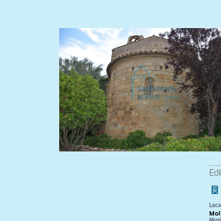
Edi
Loca
Mol
Muni