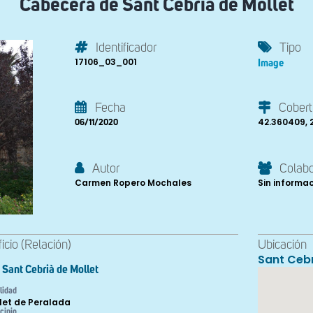
Cabecera de Sant Cebrià de Mollet
Identificador
Tipo
17106_03_001
Image
Fecha
Cobert
42.360409, 
06/11/2020
Autor
Colab
Carmen Ropero Mochales
Sin informa
ficio (Relación)
Ubicación
Sant Cebr
Sant Cebrià de Mollet
lidad
let de Peralada
cipio