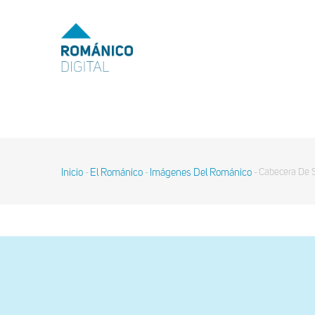
Pasar
al
MENU
TOP
contenido
principal
MAIN
NAVIGATION
Inicio
El Románico
Imágenes Del Románico
Cabecera De S
-
-
-
Sobrescribir
enlaces
de
ayuda
a
la
navegación