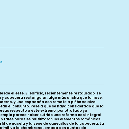
as
de el este. El edificio, recientemente restaurado, se
a y cabecera rectangular, algo más ancha que la nave,
moderno, y una espadaña con remate a piñón se alza
letan el conjunto. Pese a que se haya considerado que la
vas respecto a éste extremo, por otro lado ya
templo parece haber sufrido una reforma casi integral
 En tales obras se reutilizaron los elementos románicos
l de nacela y la serie de canecillos de la cabecera. La
primitiva la chambrana, ornada con puntas de