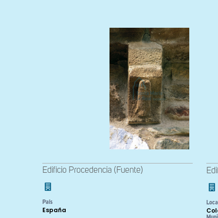
Edificio Procedencia (Fuente)
Edi
País
Loca
España
Col
Muni