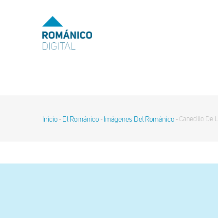
Pasar
al
MENU
TOP
contenido
principal
MAIN
NAVIGATION
Inicio
El Románico
Imágenes Del Románico
Canecillo De 
-
-
-
Sobrescribir
enlaces
de
ayuda
a
la
navegación