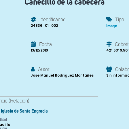
Canecillo de la cabecera
Identificador
Tipo
24836_01_002
Image
Fecha
Cobert
42º 53' 9.50''
13/12/2010
Autor
Colab
José Manuel Rodríguez Montañés
Sin informa
ficio (Relación)
Iglesia de Santa Engracia
lidad
adilla
cipio