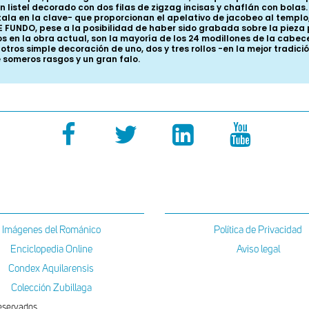
istel decorado con dos filas de zigzag incisas y chaflán con bolas. 
a en la clave- que proporcionan el apelativo de jacobeo al templo, n
 FUNDO, pese a la posibilidad de haber sido grabada sobre la pieza 
 en la obra actual, son la mayoría de los 24 modillones de la cabece
tros simple decoración de uno, dos y tres rollos -en la mejor tradic
e someros rasgos y un gran falo.
Imágenes del Románico
Política de Privacidad
Enciclopedia Online
Aviso legal
Condex Aquilarensis
Colección Zubillaga
eservados.