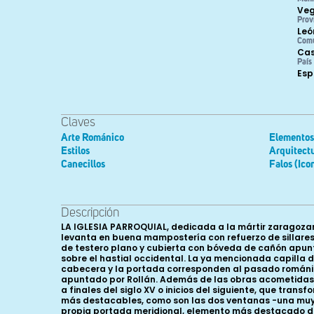
Veg
Prov
Leó
Com
Cas
País
Es
Claves
Arte Románico
Elementos 
Estilos
Arquitect
Canecillos
Falos (Ico
Descripción
LA IGLESIA PARROQUIAL, dedicada a la mártir zaragozana
levanta en buena mampostería con refuerzo de sillares
de testero plano y cubierta con bóveda de cañón apunt
sobre el hastial occidental. La ya mencionada capilla d
cabecera y la portada corresponden al pasado románico
apuntado por Rollán. Además de las obras acometidas e
a finales del siglo XV o inicios del siguiente, que tran
más destacables, como son las dos ventanas -una muy si
propia portada meridional, elemento más destacado de