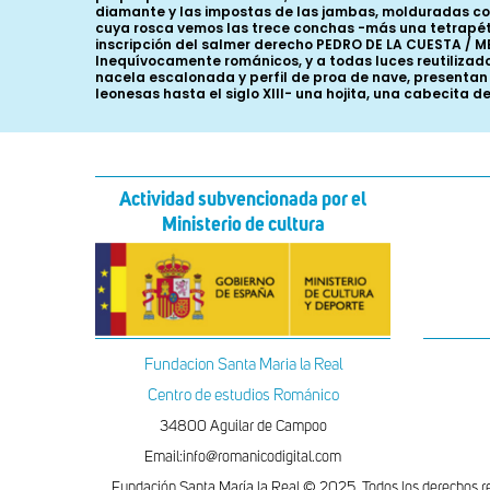
diamante y las impostas de las jambas, molduradas con l
cuya rosca vemos las trece conchas -más una tetrapétal
inscripción del salmer derecho PEDRO DE LA CUESTA / ME
Inequívocamente románicos, y a todas luces reutilizados
nacela escalonada y perfil de proa de nave, presentan o
leonesas hasta el siglo XIII- una hojita, una cabecita d
Actividad subvencionada por el
Ministerio de cultura
Fundacion Santa Maria la Real
Centro de estudios Románico
34800 Aguilar de Campoo
Email:info@romanicodigital.com
Fundación Santa María la Real © 2025. Todos los derechos r