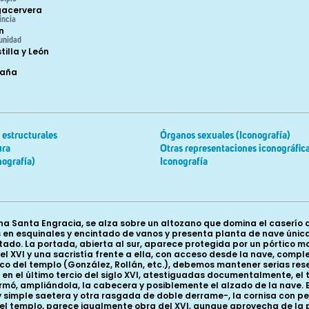
acervera
incia
n
unidad
tilla y León
paña
estructurales
Órganos sexuales (Iconografía)
ura
Otras representaciones iconográfic
nografía)
Iconografía
 Santa Engracia, se alza sobre un altozano que domina el caserío des
 en esquinales y encintado de vanos y presenta planta de nave únic
ado. La portada, abierta al sur, aparece protegida por un pórtico 
el XVI y una sacristía frente a ella, con acceso desde la nave, comp
 del templo (González, Rollán, etc.), debemos mantener serias reser
n el último tercio del siglo XVI, atestiguadas documentalmente, el 
sformó, ampliándola, la cabecera y posiblemente el alzado de la nave.
mple saetera y otra rasgada de doble derrame-, la cornisa con perfi
l templo, parece igualmente obra del XVI, aunque aprovecha de la 