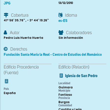
JPG
13/12/2010
Cobertura
Idioma
41º 56' 35.76'' , - 3º 44' 19.26''
es-ES
Autor
Colaboradores
Pedro Luis Huerta Huerta
Sin información
Derechos
Fundación Santa María la Real - Centro de Estudios del Románico
Edificio Procedencia
Edificio (Relación)
(Fuente)
Iglesia de San Pedro
Localidad
Guímara
País
Municipio
España
Fontioso
Provincia
Burgos
Comunidad
Castilla y León