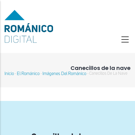
Pasar
al
contenido
principal
Canecillos de la nave
Inicio
El Románico
Imágenes Del Románico
Canecillos De La Nave
-
-
-
Sobrescribir
enlaces
de
ayuda
a
la
navegación