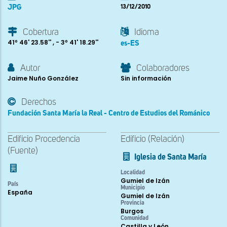
JPG
13/12/2010
Cobertura
Idioma
41º 46' 23.58'' , - 3º 41' 18.29''
es-ES
Autor
Colaboradores
Jaime Nuño González
Sin información
Derechos
Fundación Santa María la Real - Centro de Estudios del Románico
Edificio Procedencia
Edificio (Relación)
(Fuente)
Iglesia de Santa María
Localidad
Gumiel de Izán
País
Municipio
España
Gumiel de Izán
Provincia
Burgos
Comunidad
Castilla y León