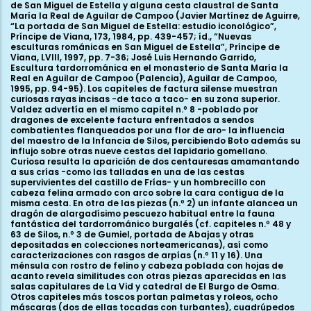
de San Miguel de Estella y alguna cesta claustral de Santa
María la Real de Aguilar de Campoo (Javier Martínez de Aguirre,
“La portada de San Miguel de Estella: estudio iconológico”,
Príncipe de Viana, 173, 1984, pp. 439-457; íd., “Nuevas
esculturas románicas en San Miguel de Estella”, Príncipe de
Viana, LVIII, 1997, pp. 7-36; José Luis Hernando Garrido,
Escultura tardorrománica en el monasterio de Santa María la
Real en Aguilar de Campoo (Palencia), Aguilar de Campoo,
1995, pp. 94-95). Los capiteles de factura silense muestran
curiosas rayas incisas -de taco a taco- en su zona superior.
Valdez advertía en el mismo capitel n.º 8 -poblado por
dragones de excelente factura enfrentados a sendos
combatientes flanqueados por una flor de aro- la influencia
del maestro de la Infancia de Silos, percibiendo Boto además su
influjo sobre otras nueve cestas del lapidario gomellano.
Curiosa resulta la aparición de dos centauresas amamantando
a sus crías -como las talladas en una de las cestas
supervivientes del castillo de Frías- y un hombrecillo con
cabeza felina armado con arco sobre la cara contigua de la
misma cesta. En otra de las piezas (n.º 2) un infante alancea un
dragón de alargadísimo pescuezo habitual entre la fauna
fantástica del tardorrománico burgalés (cf. capiteles n.º 48 y
63 de Silos, n.º 3 de Gumiel, portada de Abajas y otras
depositadas en colecciones norteamericanas), así como
caracterizaciones con rasgos de arpías (n.º 11 y 16). Una
ménsula con rostro de felino y cabeza poblada con hojas de
acanto revela similitudes con otras piezas aparecidas en las
salas capitulares de La Vid y catedral de El Burgo de Osma.
Otros capiteles más toscos portan palmetas y roleos, ocho
máscaras (dos de ellas tocadas con turbantes), cuadrúpedos