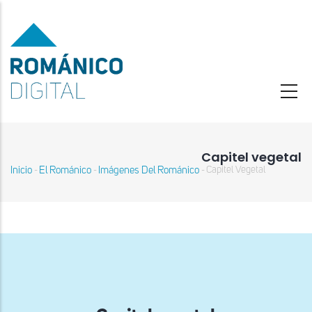
Pasar
al
contenido
principal
Capitel vegetal
Inicio
El Románico
Imágenes Del Románico
Capitel Vegetal
-
-
-
Sobrescribir
enlaces
de
ayuda
a
la
navegación