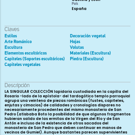
País
España
Claves
Estilos
Decoración vegetal
Arte Románico
Hojas
Escultura
Volutas
Elementos escultóricos
Materiales (Escultura)
Capiteles (Soportes escultóricos)
Piedra (Escultura)
Capiteles vegetales
Descripción
LA SINGULAR COLECCIÓN lapidaria custodiada en la capilla del
Rosario -lado de la epístola- del tardogótico templo parroquial
agrupa una veintena de piezas románicas (fustes, capiteles,
enjutas y cimacios) de calidades y cronologías dispares no
necesariamente procedentes del mismo monasterio de San
Pedro (atisbaba Boto la posibilidad de que algunos fragmentos
hubieran salido de las ermitas de la Virgen del Río y de San
Antón e incluso de la existencia de otros sacados del
monasterio de San Pedro que deben continuar en manos de
vecinos de Gumiel). Aunque bastantes parecen supervivientes