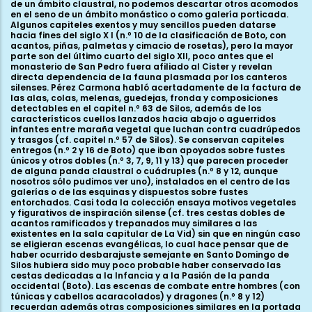
de un ámbito claustral, no podemos descartar otros acomodos
en el seno de un ámbito monástico o como galería porticada.
Algunos capiteles exentos y muy sencillos pueden datarse
hacia fines del siglo X I (n.º 10 de la clasificación de Boto, con
acantos, piñas, palmetas y cimacio de rosetas), pero la mayor
parte son del último cuarto del siglo XII, poco antes que el
monasterio de San Pedro fuera afiliado al Cister y revelan
directa dependencia de la fauna plasmada por los canteros
silenses. Pérez Carmona habló acertadamente de la factura de
las alas, colas, melenas, guedejas, fronda y composiciones
detectables en el capitel n.º 63 de Silos, además de los
característicos cuellos lanzados hacia abajo o aguerridos
infantes entre maraña vegetal que luchan contra cuadrúpedos
y trasgos (cf. capitel n.º 57 de Silos). Se conservan capiteles
entregos (n.º 2 y 16 de Boto) que iban apoyados sobre fustes
únicos y otros dobles (n.º 3, 7, 9, 11 y 13) que parecen proceder
de alguna panda claustral o cuádruples (n.º 8 y 12, aunque
nosotros sólo pudimos ver uno), instalados en el centro de las
galerías o de las esquinas y dispuestos sobre fustes
entorchados. Casi toda la colección ensaya motivos vegetales
y figurativos de inspiración silense (cf. tres cestas dobles de
acantos ramificados y trepanados muy similares a las
existentes en la sala capitular de La Vid) sin que en ningún caso
se eligieran escenas evangélicas, lo cual hace pensar que de
haber ocurrido desbarajuste semejante en Santo Domingo de
Silos hubiera sido muy poco probable haber conservado las
cestas dedicadas a la Infancia y a la Pasión de la panda
occidental (Boto). Las escenas de combate entre hombres (con
túnicas y cabellos acaracolados) y dragones (n.º 8 y 12)
recuerdan además otras composiciones similares en la portada