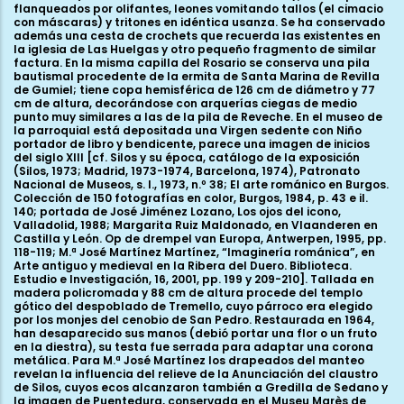
flanqueados por olifantes, leones vomitando tallos (el cimacio
con máscaras) y tritones en idéntica usanza. Se ha conservado
además una cesta de crochets que recuerda las existentes en
la iglesia de Las Huelgas y otro pequeño fragmento de similar
factura. En la misma capilla del Rosario se conserva una pila
bautismal procedente de la ermita de Santa Marina de Revilla
de Gumiel; tiene copa hemisférica de 126 cm de diámetro y 77
cm de altura, decorándose con arquerías ciegas de medio
punto muy similares a las de la pila de Reveche. En el museo de
la parroquial está depositada una Virgen sedente con Niño
portador de libro y bendicente, parece una imagen de inicios
del siglo XIII [cf. Silos y su época, catálogo de la exposición
(Silos, 1973; Madrid, 1973-1974, Barcelona, 1974), Patronato
Nacional de Museos, s. l., 1973, n.º 38; El arte románico en Burgos.
Colección de 150 fotografías en color, Burgos, 1984, p. 43 e il.
140; portada de José Jiménez Lozano, Los ojos del icono,
Valladolid, 1988; Margarita Ruiz Maldonado, en Vlaanderen en
Castilla y León. Op de drempel van Europa, Antwerpen, 1995, pp.
118-119; M.ª José Martínez Martínez, “Imaginería románica”, en
Arte antiguo y medieval en la Ribera del Duero. Biblioteca.
Estudio e Investigación, 16, 2001, pp. 199 y 209-210]. Tallada en
madera policromada y 88 cm de altura procede del templo
gótico del despoblado de Tremello, cuyo párroco era elegido
por los monjes del cenobio de San Pedro. Restaurada en 1964,
han desaparecido sus manos (debió portar una flor o un fruto
en la diestra), su testa fue serrada para adaptar una corona
metálica. Para M.ª José Martínez los drapeados del manteo
revelan la influencia del relieve de la Anunciación del claustro
de Silos, cuyos ecos alcanzaron también a Gredilla de Sedano y
la imagen de Puentedura, conservada en el Museu Marès de