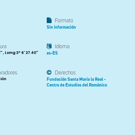
Formato
Sin información
ura
Idioma
'' , Lomg:3º 6' 27.40''
es-ES
oradores
Derechos
ción
Fundación Santa María la Real -
Centro de Estudios del Románico