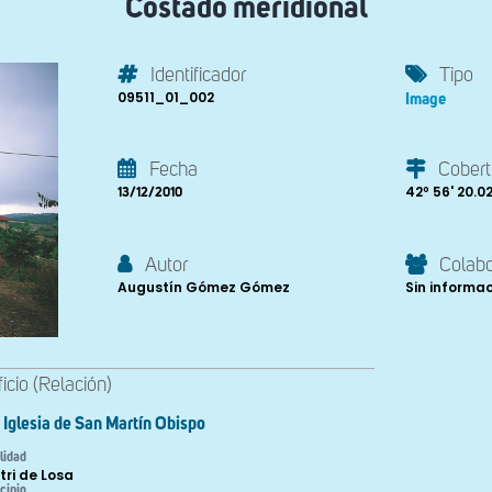
Costado meridional
Identificador
Tipo
09511_01_002
Image
Fecha
Cobert
42º 56' 20.02
13/12/2010
Autor
Colab
Augustín Gómez Gómez
Sin informa
ficio (Relación)
Iglesia de San Martín Obispo
lidad
tri de Losa
cipio