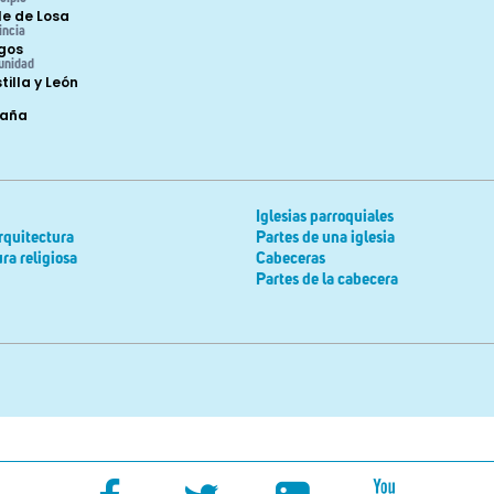
le de Losa
incia
gos
unidad
tilla y León
paña
Iglesias parroquiales
rquitectura
Partes de una iglesia
ra religiosa
Cabeceras
Partes de la cabecera