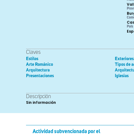
Val
Prov
Bur
Com
Cas
País
Es
Claves
Estilos
Exteriores
Arte Románico
Tipos de a
Arquitectura
Arquitectu
Presentaciones
Iglesias
Descripción
Sin información
Actividad subvencionada por el