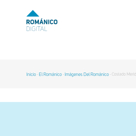
Pasar
al
MENU
TOP
contenido
principal
MAIN
NAVIGATION
Inicio
El Románico
Imágenes Del Románico
Costado Merid
-
-
-
Sobrescribir
enlaces
de
ayuda
a
la
navegación