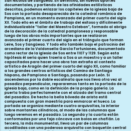
grandes centros artísticos del Camino de Santiago hispano, de Pamplona a Santiago, pasando por León. Si ascendemos por la doble escalinata que nos lleva otra vez al pasadizo perpendicular, repararemos tanto en la portada de la iglesia baja, como en la definición de la propia galería. La puerta traba perfectamente con el alzado del tramo central del pasadizo. De hecho la bella bóveda de arista está compuesta con gran maestría para enmarcar el hueco. La portada se organiza mediante cuatro arquivoltas, la interior sobre montantes cilíndricos, al modo de las columnas que luego veremos en el pasadizo. La segunda y la cuarta están conformadas por una faja cóncava con bolas en chaflán. La tercera, la más monumental, lleva un par de columnas acodilladas con una poderosa arquivolta con baquetón central entre nacelas. Los capiteles son muy simplificados; el de la derecha muestra la frecuente articulación de copa lisa con hojas que acogen bolas hacia los ángulos superiores. El del otro lado es algo más elaborado: las hojas lisas se han convertido en digitadas mediante incisiones simétricas. Rematan por arriba con ondas incisas y paralelas. Se corresponde con el diseño de alguno de los capiteles externos de las ventanas altas. Los de los montantes interiores llevan a la derecha también hojas lisas y esquemáticas que rematan en bolas en los ángulos; y a la izquierda plásticas volutas lisas que se encuentran en los ángulos superiores. Recuerdan a las volutas del capitel de las aves. En la galería encontramos otros cuatro capiteles de articulación muy parecida. Muestran, como peculiaridad más marcada, una copa casi cilíndrica, en perfecta continuidad semicolumna-fajón. No se subraya ni con collarino ni con cimacio. En ese sentido su simplicidad ha sido relacionada con algunos ejemplos similares de Ujué; esta relación va más por lo funcional que por lo estilístico. Los motivos decorativos predominantes son las bolas angulares, sustituidas al sur por cabezas humanas y amplias hojas digitadas y flordelisadas. Por lo demás la galería muestra una completa identidad constructiva con las naves de la iglesia baja: gruesos fajones de sección prismática. En las respectivas embocaduras estos arcos van doblados en un configuración robustísima, en consonancia con el papel tectónico que juegan. Continuidad con los pilares adosados, bellas y precisas bóvedas de arista, y, ahora sí, una perfecta geometría espacial. Los sillares son monumentales y perfectamente geométricos. Los muros están cuajados de cruces, en referencia al uso de este ámbito como espacio funerario y lugar de enterramiento. Una vez atravesado el pasadizo, nos encontramos en una de las terrazas que conformarían el recinto fortificado de la propia abadía. Serviría también para acceder al castillo superior, reedificado, como sabemos, durante el reinado de Ramiro II. Desde aquí se domina un amplio panorama hacia el Norte y hacia el Este. También se obtiene una completa perspectiva de la iglesia alta, dedicada como sabemos a San Esteban, y de su diálogo con el murallón oriental del castillo. Tras una pronunciada escalinata, la portada monumental nos anuncia el acceso principal al templo. La restauración del siglo pasado ha dotado al interior de una innegable uniformidad basada en los paramentos de piedra vista y en las hiladas de sillares regulares. Este realce de los elementos estructurales primitivos no hace sino desvelar con claridad un interior muy coherente y homogéneo. Y ésta es una de las principales características del templo que nos ocupa. Además de la perfecta resolución de los problemas que planteaba la estructura en pisos y niveles, el plan se lleva a cabo sin aparentes reorientaciones ni cambios. El resultado es uno de los interiores más unitarios y representativos del románico pleno. Veamos con detenimiento sus detalles. Como ya proponía la planimetría de la iglesia baja, nos encontramos ante un templo con cabecera de tres ábsides, que se abren a un amplio transepto no marcado en planta. En su característica jerarquización, destaca el central, más ancho y profundo; se organiza mediante un anteábside rectangular al que se suma el propio hemiciclo de cierre. Del crucero parten también las tres naves, poco longitudinales, divididas a su vez en dos tramos cada una. Se cuida especialmente que cada muro maestro o soporte se integre de forma lógica con el piso inferior y las sucesivas plataformas de cimentación. Los muros de los ábsides montan sobre sus correspondientes de la iglesia baja, mientras que los pilares torales de la nave lo hacen sobre el muro de los pies inferior. Los pilares intermedios de las naves cimientan ya sobre la propia roca de la ladera. La escalera de comunicación interna se aloja, como era habitual, en uno de los ángulos del crucero, y la portada monumental se sitúa en el tramo de los pies de la nave norte. Las dimensiones son contenidas, con casi 26 metros de longitud por unos 18 de anchura. Ciertamente el murallón del castillo, por un lado, y el desplome de la ladera, por otro, impedían un mayor desarrollo longitudinal. No obstante, esas dimensiones generales se acercan a las de otros edificios análogos que no mostraban determinaciones parcelarias tan extremas, como El Salvador de Murillo, Santa María de Sangüesa o San Pedro de la Rúa de Estella. Podemos concluir en este extremo que los patronos logran encajar en una parcela difícil un edificio de dimensiones bastante comunes. El resultado es un plan muy coherente y unitario, solo roto por las adiciones posteriores. Un plan que refleja perfectamente un modo de hacer experimentado, de éxito en numerosos edificios. Todos los soportes parten de un núcleo cruciforme al que se adosa una semicolumna por cara. El diámetro de la responsión equivale aproximadamente a un tercio de la anchura de la cara de la cruz. Montan sobre plintos cilíndricos, reproduciendo así elementos constructivos ya propuestos de la catedral de Jaca a la de Santiago de Compostela. Están diseñados para soportar sólidos arcos doblados, asociados, bien a una bóveda de cañón dividida en tramos rectangulares oblongos al eje, bien a bóvedas de arista sobre tramos cuadrados. La arista coincidiría con el codillo libre de la cruz del soporte. Esta propuesta planimétrica coincide así con el primer proyecto constructivo de Santa María de Sangüesa, y en general, con un buen número de edificios del románico pleno hispano. Uno de los puntos de vista que mejor presentan la elaborada articulación del interior de San Esteban lo podemos obtener contemplando los ábsides desde la nave central. Todo es equilibrio, contención y un acentuado esfuerzo porque cada uno de los elementos de la composición trabe y se interrelacione. Lo más plástico y elaborado lo encontramos en la articulación de los hemiciclos de los ábsides. El central se divide en tres niveles, por dos de los laterales. A modo de plinto liso, el nivel inferior se remata mediante una imposta de billetes que recorre todo el templo a poco más de 2,5 m de altura. De la imposta nacen las ventanas y las respectivas arquerías ciegas que las enmarcan. En total son cinco los vanos, tres en el hemiciclo central, por uno en cada capilla lateral. Su definición concreta es peculiar; todos conjugan la profundidad del muro con un abocinamiento poco pronunciado. El resultado es una ventana relativamente amplia, que recuerda más a modelos antiguos como los de las cabeceras de Loarre o Jaca, que a los que veremos en Uncastillo y Sangüesa ya durante el segundo tercio del siglo XII. Los huecos se organizan con bellas celosías pétreas (al menos una rehecha durante la última restauración), que, aun frecuentes en los siglos XII y XIII (ver por ejemplo Torres del río, Tudela o Rueda), parecen remitirnos a modelos islámicos. Sobre el cuerpo de ventanas, una imposta con retícula taqueada por el lado del evangelio y con billetes por la epístola señala en los ábsides laterales el arranque de la bóveda de horno. Conecta también con los cimacios de los demás soportes “intermedios” del perímetro mural. El hemiciclo central, más elevado, monta sobre la arquería un tambor liso de ocho hiladas e imposta de tacos y billetes. También esta faja decorativa, desde el hastial de crucero ya lisa, va a conectar con los cimacios de los soportes de transepto y nave mayor subrayando el arranque de sus respectivas bóvedas. De hecho, ese cambio en la decoración de la imposta establece la única cesura clara en la división de fases constructivas de la iglesia alta. Así, un primer impulso completó los ábsides hasta el arranque de los hastiales del crucero. La obra siguió desde aquí hacia occidente, introduciendo algunas variaciones decorativas, que no estructurales. La arquería de enmarque de la capilla mayor es especialmente bella. Son cinco arcos en el hemiciclo por otros dos, uno a cada lado, en el anteábside. Cada arco apea en su propia pareja de columnillas adosada, por lo que en los tres del centro éstas aparecen dobladas. Las dimensiones de los vanos no permiten que la arquería sea homogénea. De hecho son más amplios los enmarques de las ventanas; los verdaderamente ciegos, de menor anchura, aparecen ligeramente peraltados. Da la impresión de que estamos ante un paso previo a la definición binaria de la arquería de Santa María de Uncastillo; también en el origen de la articulación de la mayor de Sangüesa, más compleja y articulada. Las arquerías de los hemiciclos laterales, más simplificadas, van a completar la secuencia en la hipotética evolución de estas composiciones. Ambos encajan sobre el cilindro una serie de cinco arcos, de diámetros también irregulares. Da la impresión de que es en el ábside sur donde los ritmos están mejor resueltos. Allí los cinco arcos tienden a uniformizar los diámetros en un ritmo alterno que deja los pares notablemente peraltados mientras que los impares doblan su diámetro. Esta afortunada combinación será la que organice, por ejemplo, la arquería del presbiterio de Santa María de Uncastillo. De he