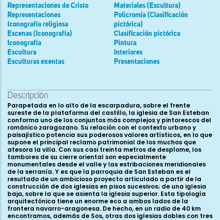
Representaciones de Cristo
Materiales (Escultura)
Representaciones
Policromía (Clasificación
Iconografía religiosa
pictórica)
Escenas (Iconografía)
Clasificación pictórica
Iconografía
Pintura
Escultura
Interiores
Esculturas exentas
Presentaciones
Descripción
Parapetada en lo alto de la escarpadura, sobre el frente sureste de la plataforma del castillo, la iglesia de San Esteban conforma uno de los conjuntos más complejos y pintorescos del románico zaragozano. Su relación con el contexto urbano y paisajístico potencia sus poderosos valores artísticos, en lo que supone el principal reclamo patrimonial de los muchos que atesora la villa. Con sus casi treinta metros de desplome, los tambores de su cierre oriental son especialmente monumentales desde el valle y las estribaciones meridionales de la serranía. Y es que la parroquia de San Esteban es el resultado de un ambicioso proyecto articulado a partir de la construcción de dos iglesias en pisos sucesivos; de una iglesia baja, sobre la que se asienta la iglesia superior. Esta tipología arquitectónica tiene un enorme eco a ambos lados de la frontera navarro-aragonesa. De hecho, en un radio de 40 km encontramos, además de Sos, otras dos iglesias dobles con tres naves: San Salvador de Leire y San Salvador de Murillo de Gállego; más frecuentes todavía serán las iglesias dobles de nave única que desde Loarre a San Martín de Unx o El Salvador de Gallipienzo irán simplificando el modelo hasta diluirlo en el ámbito de la arquitectura rural. El relieve histórico de la iglesia de San Esteban queda perfectamente demostrado a partir de la colección de documentos medievales que de una u otra forma nos ha legado. Nos encontramos ante una institución religiosa que tuvo un especial protagonismo entre los siglos XI y XIII. Buena parte del corpus documental proviene del archivo parroquial: el llamado Cartoral de la iglesia de San Esteban es el que recoge los documentos más antiguos, hasta aproximadamente 1129. Fue publicado por Galindo Romeo en los años veinte del siglo pasado; recientemente Elena Piedrafita ha transcrito el resto de instrumentos parroquiales de los siglos XII y XIII, y ha reconstruido la historia patrimonial de la institución. El resto de la documentación proviene, entre otros, de los archivos reales de Aragón y Navarra, del diocesano de Pamplona, del archivo del cercano monasterio de Leire y del Cartulario de Santa María de Uncastillo. Veamos detenidamente qué datos seguros podemos obtener de este rico corpus documental. Por la iglesia de Sos sostuvieron litigio, a partir de los últimos años del siglo XI los obispados de Pamplona y Jaca-Huesca. Al parecer sus diezmos eran percibidos, desde la fundación de la iglesia, por el monasterio de Leire y el obispado de Pamplona. Son numerosos los documentos que, falsos, interpolados o verdaderos, confirman tal vinculación. De entre los instrumentos conservados, una de las referencias más antiguas a la iglesia de Sos aparece en uno de estos documentos: en 1087, Sancho Ramírez confirma las propiedades del obispado de Pamplona. Entre tales propiedades aparecen Ecclesias etiam de Sos. En el Cartoral, en la actualidad perdido, hay referencias anteriores en el tiempo. Esta compilación es importante para valorar la historia del templo y su implantación en la comarca. Lamentablemente su desaparición nos ha dejado sólo con la transcripción realizada en los años 20 del siglo pasado. Para su completa comprensión sería imprescindible un estudio científico que aclarara algunos de los problemas, tanto cronológicos como onomásticos y de autoría que presenta. Tal y como lo leyó Galindo, la recopilación documental la inició Garcia Garceiç en 1059, quando feci ego istas casas propter amorem Dei et Sancti Stefani. En sus primeras líneas el supuesto autor de la copia cita la advocación completa del templo y el tesoro que guarecía: Hec est cartorarium Sancti Saluatoris et Sancti Stefani siue omnium reliquiarum qui ibi sunt. Para esa fecha el cercano monasterio de San Salvador de Leire ya mostraba a los peregrinos sus reliquias en la recién erigida iglesia baja. Tradicionalmente se ha considerado esa fecha como la de fundación del establecimiento monástico, como la primera data del compendio documental. Quizá sea así. Lo que no puede ser es que sea la fecha de la trascripción del repertorio, ya que los demás documentos parecen claramente posteriores. Lamentablemente sólo uno refiere su fecha de redacción: 1081; el último se puede situar entre 1119 y 1130. En estas referencias más tardías, aunque quizá antes de 1129, es cuando suponemos que se pudo compilar el Cartoral. Ante la ausencia de dataciones y escatocolos, los nombres de los donantes son fundamentales para ordenar la documentación. Y hay uno que se repite en el folio 2º y en el último (5º). El primero comienza con Et intrauit Garcia Furtugnonis et misit sua casa...; el otro cita a un Garsia Fortuniones archidiacono. No hay nada que nos impida pensar que se trata de la misma persona. ¿Se refiere ese intrauit a su toma de posesión como rector de la abadía? Es posible. Un instrumento del Cartulario de Santa María de Uncastillo se firmó in anno quando fuit Sancte Stephane traduto ad senior García Fertignons archidiacono. Vemos pues que la toma de posesión del senior García fue un acontecimiento de primer orden para la comarca. ¿Cuando se produjo? Poco podemos abundar en ese extremo. En 1107, la documentación de la catedral de Pamplona cita al primer eclesiástico de nombre conocido y con responsabilidad en San Esteban: es Garsias Sossensis prior. Es decir, García prior de Sos. ¿Es también este eclesiástico el Fortuniones? Así lo entendió por ejemplo Martín Duque, cuando lo identifica, en un documento sin fecha de Uncastillo, con el prior domno Garsia, similiter archidiacono. Y es que tal personaje era verdaderamente relevante. Citemos los demás datos conocidos de su actividad. Debía de estar muy unido a la catedral de Pamplona. En su archivo se guarda un documento en el que con el cargo de arcediano, “dona un campo a Santa María de Pamplona que le nutrió”. Ya en 1119 aparece junto al rey Alfonso I el Batallador entre los testigos de una importante donación tras la conquista de Tudela. Se le cita ya entonces como Garsias Fortuniones archidiaconus de Sos. Entre los beneficios concretos obtenidos en sus andanzas por el valle del Ebro conocemos uno patrimonial. Así, en 1127 se documenta su dominio sobre la abadía de Murel al norte de Zaragoza. Como arcediano de la Valdonsella, dentro del cabildo de la catedral de Pamplona, ejercía un papel rector en toda la comarca, por encima del prior y el cabildo de Santa María de Uncastillo. Estaba muy próximo a los obispos pamploneses; en un documento de Uncastillo se le cita como ayudante y colaborador de Guillermo (1116-1123); en otro de 1129 aparece en el séquito de Sancho (1122- 1142). En consecuencia, más allá del patrimonio concreto de la abadía, García Fortuniones disponía de unos recursos importantes, tanto por su dignidad dentro de la catedral de Pamplona, como por su papel en la reconquista y en el entorno de Alfonso el Batallador. Su testamento dejó sus propiedades de Sos a la abadía de San Esteban, en su advocación de San Salvador. Se citan una casa, cuatro viñas, cuatro piezas, un huerto y otro terreno, “para que San Salvador las posea enteras y libres a través de los siglos, por su alma, para que se le dedique una parte de las oraciones que allí fueran dichas por los siglos de los siglos. Amen”. En consecuencia, podemos concluir que, en un momento clave de su historia, la abadía de San Esteban de Sos estuvo, por un lado, en la órbita del obispado de Pamplona y su nueva catedral, y, por otro, en el entorno de Alfonso el Batallador y la reconquista de Tudela y Zaragoza, con las enormes riquezas que su ocupación llevó a manos cristianas. Incluso conservamos documentos que relatan cómo Sos acogió en ocasiones al propio rey. Sabemos, por ejemplo, que Alfonso el Batallador pasó en diciembre de 1129 unos días en la villa, reponiéndose de una leve enfermedad. Aprovechó su estancia para otorgar a los clérigos de Sos carta de ingenuidad y franquicia, tal y como habían hecho antes su padre y su hermano. ¿No depositaría esta u otras veces también aportes dinerarios contantes y sonantes? Entonces, como archidiácono figura ya Berenger Fortunons; poco después el rector de la comunidad será Enneco Fortuniones. Sólo unos años después, entre 1134 y 1137, se sigue documentando el interés de los reyes por potenciar la villa y sus defensas. De esos años, data la reforma del castillo que Ramiro II encomendó al Maestro Jordán. Después, ya en el último cuarto del XII y los primeros años del XIII, será prior y abad de San Esteban Pedro de la Peza. En esa época conocemos los primeros datos concretos de la organización de la comunidad de San Esteban; estaba integrada por diez clérigos, cinco diáconos y un subdiácono. Durante su mandato crecerá otra vez el patrimonio de la abadía, especialmente tras la donación de Sossito. Elena Piedrafita considera que para entonces la abadía de Sos había completado ya su patrimonio, observándose un evidente estancamiento, iniciado ya en el siglo anterior. Finalmente los clérigos se desentenderán de la explotación directa de los bienes de la abadía, cediéndolos en bloque a particulares, mediante el cobro de una elevada compensación monetaria. Las inscripciones epigráficas son otra fuente relevante de información documental. La primera que puede ilustrar la historia de la iglesia se encuentra en la galería abierta a los pies de la iglesia baja. Sobre una cruz inscrita en un disco, similar a otras que se distribuyen en todo el espacio, se lee STEFANIA. Desde el punto de vista cronológico, Cabañero y Escribano la han situado entre los siglos XII y XIII. Como las demás cruces, su finalidad sería también funeraria. Junto con otro rótulo de identificación de una de las figuras de las jambas, se ha relacionado desde antiguo con la reina Estefanía, esposa de García el de Nájera, hijo a su vez de Sancho, el Mayor (Galindo Romeo, 1929). Esta identificación ha supuesto la ayuda de la reina a la construcción del templo, una ayuda con respecto a la cual carecemos de evidencia documental. Sin embargo,