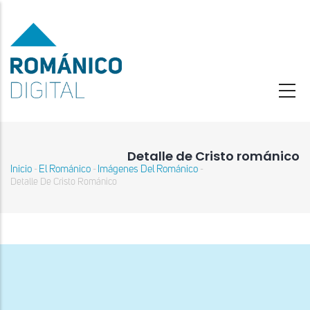
Pasar
al
contenido
principal
Detalle de Cristo románico
Inicio
El Románico
Imágenes Del Románico
-
-
-
Sobrescribir
Detalle De Cristo Románico
enlaces
de
ayuda
a
la
navegación