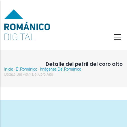
Pasar
al
contenido
principal
Detalle del petril del coro alto
Inicio
El Románico
Imágenes Del Románico
-
-
-
Sobrescribir
Detalle Del Petril Del Coro Alto
enlaces
de
ayuda
a
la
navegación