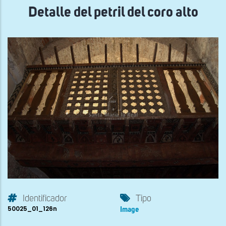
Detalle del petril del coro alto
Identificador
Tipo
50025_01_126n
Image