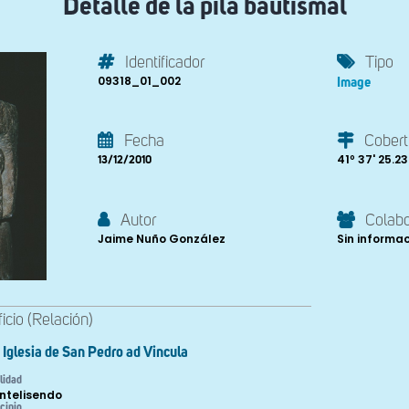
Detalle de la pila bautismal
Identificador
Tipo
09318_01_002
Image
Fecha
Cobert
41º 37' 25.23'
13/12/2010
Autor
Colab
Jaime Nuño González
Sin informa
ficio (Relación)
Iglesia de San Pedro ad Vincula
lidad
ntelisendo
cipio