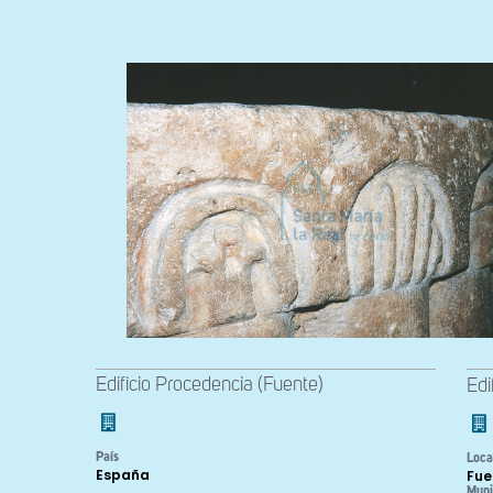
Edificio Procedencia (Fuente)
Edi
País
Loca
España
Fue
Muni