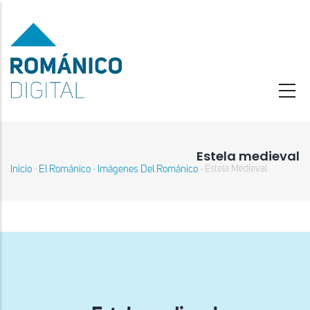
Pasar
al
contenido
principal
Estela medieval
Inicio
El Románico
Imágenes Del Románico
Estela Medieval
-
-
-
Sobrescribir
enlaces
de
ayuda
a
la
navegación