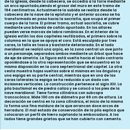
de la iglesia, desde la cabecera, se accedía a la torre mediante
un arco apuntado,siendo el grosor del muro en este tramo de
194 centímetros. Actualmente la subida se realiza desde la
cabecera de la nave de la epístola y el anterior acceso se ha
transformado en paso hacia la sacristía, que ocupa el primer
cuerpo de la torre. El primer tramo, actual sacristía, se cubre
mediante una bóveda de cañón apuntado. En los sillares
pueden verse marcas de labra románicas. En el interior de la
iglesia están los dos capiteles reutilizados, el primero sobre la
columna en la que se apoya el coro. Está esculpido por tres
caras, la talla es tosca y bastante deteriorada. En el lado
meridional se realizó una arpía, en la zona central un ave junto
a un personaje, separados ambos mediante un árbol que hace
de eje de simetría. La figura está vuelta hacia el lado contrario
oponiéndose a la otra representación que se encuentra en la
misma disposición en la cara septentrional del capitel. La otra
cesta muestra hojas vueltas sobre sí mismas en los ángulos y
una espiga en su parte central, mientras que en una de las
caras laterales la espiga se ha reducido a un dado con
incisiones verticales. La construcción pertenece al siglo XIII. La
pila bautismal es de piedra caliza y se colocó a los pies de la
nave meridional. Tiene forma cilíndrica con subcopa
troncocónica. Mide 100 cm de diámetro por 69 cm de altura. La
decoración se centra en la zona cilíndrica, el inicio de la misma
lo forma una fina moldura de la que arrancan doce arcos de
herradura. El mal estado de conservación de la pila explica que
colocaran un perfil de hierro sujetando la embocadura. A los
lados tiene grandes grietas que se han cubierto con cemento.