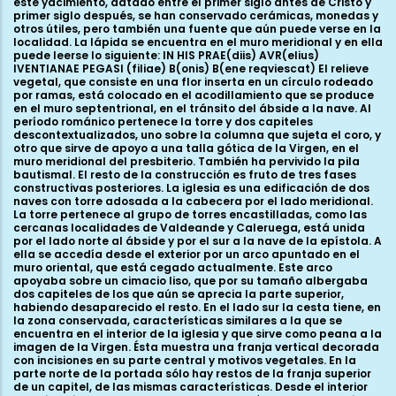
este yacimiento, datado entre el primer siglo antes de Cristo y
primer siglo después, se han conservado cerámicas, monedas y
otros útiles, pero también una fuente que aún puede verse en la
localidad. La lápida se encuentra en el muro meridional y en ella
puede leerse lo siguiente: IN HIS PRAE(diis) AVR(elius)
IVENTIANAE PEGASI (filiae) B(onis) B(ene reqviescat) El relieve
vegetal, que consiste en una flor inserta en un círculo rodeado
por ramas, está colocado en el acodillamiento que se produce
en el muro septentrional, en el tránsito del ábside a la nave. Al
período románico pertenece la torre y dos capiteles
descontextualizados, uno sobre la columna que sujeta el coro, y
otro que sirve de apoyo a una talla gótica de la Virgen, en el
muro meridional del presbiterio. También ha pervivido la pila
bautismal. El resto de la construcción es fruto de tres fases
constructivas posteriores. La iglesia es una edificación de dos
naves con torre adosada a la cabecera por el lado meridional.
La torre pertenece al grupo de torres encastilladas, como las
cercanas localidades de Valdeande y Caleruega, está unida
por el lado norte al ábside y por el sur a la nave de la epístola. A
ella se accedía desde el exterior por un arco apuntado en el
muro oriental, que está cegado actualmente. Este arco
apoyaba sobre un cimacio liso, que por su tamaño albergaba
dos capiteles de los que aún se aprecia la parte superior,
habiendo desaparecido el resto. En el lado sur la cesta tiene, en
la zona conservada, características similares a la que se
encuentra en el interior de la iglesia y que sirve como peana a la
imagen de la Virgen. Ésta muestra una franja vertical decorada
con incisiones en su parte central y motivos vegetales. En la
parte norte de la portada sólo hay restos de la franja superior
de un capitel, de las mismas características. Desde el interior