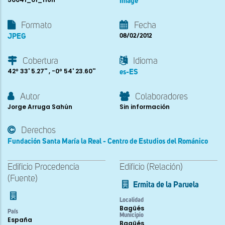
Image
Formato
Fecha
JPEG
08/02/2012
Cobertura
Idioma
42º 33' 5.27'' , -0º 54' 23.60''
es-ES
Autor
Colaboradores
Jorge Arruga Sahún
Sin información
Derechos
Fundación Santa María la Real - Centro de Estudios del Románico
Edificio Procedencia
Edificio (Relación)
(Fuente)
Ermita de la Paruela
Localidad
Bagüés
País
Municipio
España
Bagüés