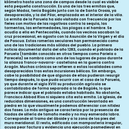
kilómetro hasta una zona de campos desde la cual es visible
esta pequeña construcción. Es una de las tres ermitas que,
según Madoz, tenía Bagüés junto con la de Santa Orosia, ya
desaparecida, y la del Pilar, emplazada en el interior de la villa.
La ermita de la Paruela ha sido visitada con frecuencia por los
fieles con motivo de las rogativas contra la sequía, las
tormentas, las enfermedades, las plagas o el hambre. Se
acudía a ella en Pentecostés, cuando los vecinos sacaban la
cruz procesional, en agosto con la Asunción de la Virgen y el día
de Pascua. Estas romerías seculares han permanecido como
una de las tradiciones más sólidas del pueblo. La primera
noticia documental data del año 1283, cuando el poblado de la
Paruela (también conocido en otros tiempos como Pariela o
Parecela) se nombra como uno de los lugares de paso durante
la alianza franco-navarra- castellana en la guerra contra
Aragón. Muchas crónicas se refieren a estas localidades como
desaparecidas tras estas incursiones bélicas. Sin embargo,
cabe la posibilidad de que algunas de ellas pudieran resurgir
tiempo después, lo que pudo ocurrir con el caso de la Paruela,
ya que durante el siglo XVIII su producción agrícola se
contabilizaba de forma separada a la de Bagüés, lo que
parece indicar que el poblado estaba habitado. No obstante,
Francisco Abbad Ríos ni siquiera cita esta ermita. La iglesia, de
reducidas dimensiones, es una construcción levantada en
piedra en la que visualmente podemos diferenciar con nitidez
dos fases. La más antigua se caracteriza por la presencia de
hiadas de sillería de tamaño medio y no muy esmerada labra.
Corresponde al tramo del ábside y a la zona de los pies del
muro meridional. El resto, edificado con mampostería irregular,
acusa peor factura y evidencia una ejecución posmedieval en