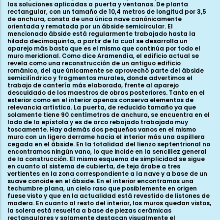
las soluciones aplicadas a puerta y ventanas. De planta
rectangular, con un tamaño de 10,4 metros de longitud por 3,5
de anchura, consta de una única nave canónicamente
orientada y rematada por un ábside semicircular. El
mencionado ábside está regularmente trabajado hasta la
hilada decimoquinta, a partir de la cual se desarrolla un
aparejo más basto que es el mismo que continúa por todo el
muro meridional. Como dice Aramendía, el edificio actual se
revela como una reconstrucción de un antiguo edificio
románico, del que únicamente se aprovechó parte del ábside
semicilíndrico y fragmentos murales, donde advertimos el
trabajo de cantería más elaborado, frente al aparejo
descuidado de los maestros de obras posteriores. Tanto en el
exterior como en el interior apenas conserva elementos de
relevancia artística. La puerta, de reducido tamaño ya que
solamente tiene 90 centímetros de anchura, se encuentra en el
lado de la epístola y es de arco rebajado trabajado muy
toscamente. Hay además dos pequeños vanos en el mismo
muro con un ligero derrame hacia el interior más una aspillera
cegada en el ábside. En la totalidad del lienzo septentrional no
encontramos ningún vano, lo que incide en la sencillez general
de la construcción. El mismo esquema de simplicidad se sigue
en cuanto al sistema de cubierta, de teja árabe a tres
vertientes en la zona correspondiente a la nave y a base de un
suave conoide en el ábside. En el interior encontramos una
techumbre plana, un cielo raso que posiblemente en origen
fuese visto y que en la actualidad está revestido de listones de
madera. En cuanto al resto del interior, los muros quedan vistos,
la solera está resuelta a base de piezas cerámicas
rectangulares y solamente destacan visualmente el