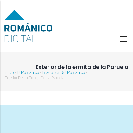
Pasar
al
contenido
principal
Exterior de la ermita de la Paruela
Inicio
El Románico
Imágenes Del Románico
-
-
-
Sobrescribir
Exterior De La Ermita De La Paruela
enlaces
de
ayuda
a
la
navegación