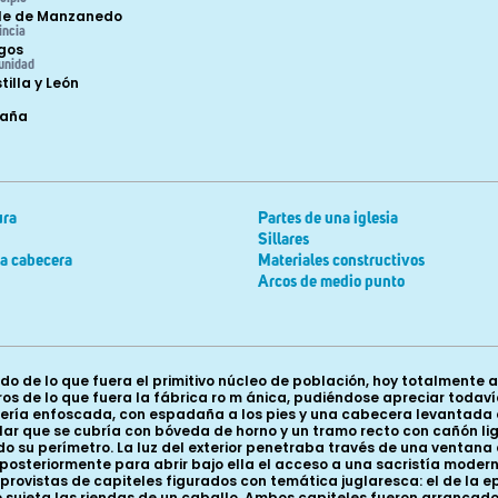
le de Manzanedo
incia
gos
unidad
tilla y León
paña
ura
Partes de una iglesia
Sillares
la cabecera
Materiales constructivos
Arcos de medio punto
ado de lo que fuera el primitivo núcleo de población, hoy totalment
ros de lo que fuera la fábrica ro m ánica, pudiéndose apreciar todav
ería enfoscada, con espadaña a los pies y una cabecera levantada en
cular que se cubría con bóveda de horno y un tramo recto con cañó
o su perímetro. La luz del exterior penetraba través de una ventana 
posteriormente para abrir bajo ella el acceso a una sacristía modern
vistas de capiteles figurados con temática juglaresca: el de la epí
sujeta las riendas de un caballo. Ambos capiteles fueron arrancado