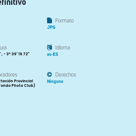
finitivo
Formato
JPG
ura
Idioma
 , - 3º 39' 19.72''
es-ES
oradores
Derechos
tación Provincial
Ninguno
Fondo Photo Club)