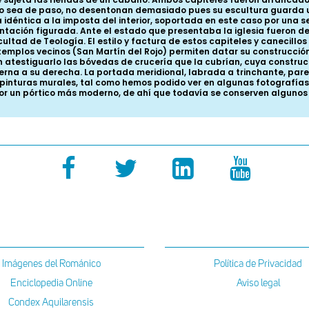
icho sea de paso, no desentonan demasiado pues su escultura guarda u
idéntica a la imposta del interior, soportada en este caso por una s
ntación figurada. Ante el estado que presentaba la iglesia fueron
ltad de Teología. El estilo y factura de estos capiteles y canecillo
templos vecinos (San Martín del Rojo) permiten datar su construcción 
atestiguarlo las bóvedas de crucería que la cubrían, cuya construc
erna a su derecha. La portada meridional, labrada a trinchante, pa
con pinturas murales, tal como hemos podido ver en algunas fotografí
r un pórtico más moderno, de ahí que todavía se conserven algunos 
Imágenes del Románico
Política de Privacidad
Enciclopedia Online
Aviso legal
Condex Aquilarensis