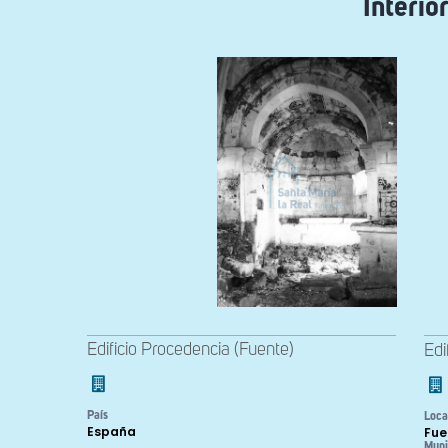
Interio
Edificio Procedencia (Fuente)
Edi
País
Loca
España
Fue
Muni