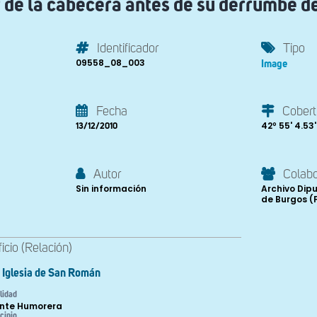
r de la cabecera antes de su derrumbe de
Identificador
Tipo
09558_08_003
Image
Fecha
Cobert
42º 55' 4.53''
13/12/2010
Autor
Colab
Sin información
Archivo Dipu
de Burgos (
ficio (Relación)
Iglesia de San Román
lidad
nte Humorera
cipio