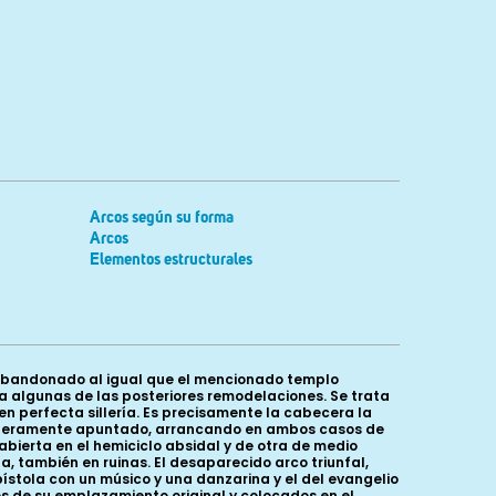
Arcos según su forma
Arcos
Elementos estructurales
e abandonado al igual que el mencionado templo
ía algunas de las posteriores remodelaciones. Se trata
 perfecta sillería. Es precisamente la cabecera la
n ligeramente apuntado, arrancando en ambos casos de
abierta en el hemiciclo absidal y de otra de medio
a, también en ruinas. El desaparecido arco triunfal,
stola con un músico y una danzarina y el del evangelio
s de su emplazamiento original y colocados en el