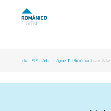
Pasar
al
MENU
TOP
contenido
principal
MAIN
NAVIGATION
Inicio
El Románico
Imágenes Del Románico
Interior De L
-
-
-
Sobrescribir
enlaces
de
ayuda
a
la
navegación