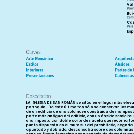
Val
Prov
Bur
Com
Cas
País
Es
Claves
Arte Románico
Arquitect
Estilos
Ábsides
Interiores
Partes de 
Presentaciones
Cabeceras
Descripción
LA IGLESIA DE SAN ROMÁN se sitúa en el lugar más elev
parroquial. De este último tan sólo se conservan los mu
de un edificio de una sola nave construida de mampost
parte más antigua del edificio, con un ábside semicir
una imposta con doble corte de nacela que recorría tod
punto dispuesta en el muro sur del presbiterio, cegada 
apuntado y doblado, descansaba sobre dos columnas pro
con una figura femenina y una especie de domador que 