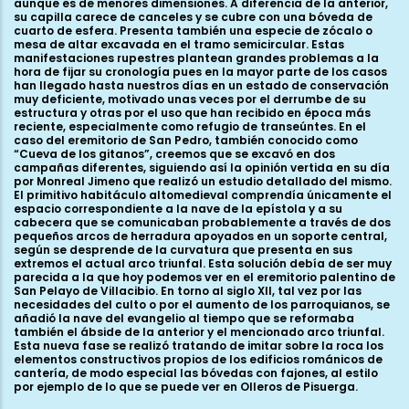
aunque es de menores dimensiones. A diferencia de la anterior,
su capilla carece de canceles y se cubre con una bóveda de
cuarto de esfera. Presenta también una especie de zócalo o
mesa de altar excavada en el tramo semicircular. Estas
manifestaciones rupestres plantean grandes problemas a la
hora de fijar su cronología pues en la mayor parte de los casos
han llegado hasta nuestros días en un estado de conservación
muy deficiente, motivado unas veces por el derrumbe de su
estructura y otras por el uso que han recibido en época más
reciente, especialmente como refugio de transeúntes. En el
caso del eremitorio de San Pedro, también conocido como
“Cueva de los gitanos”, creemos que se excavó en dos
campañas diferentes, siguiendo así la opinión vertida en su día
por Monreal Jimeno que realizó un estudio detallado del mismo.
El primitivo habitáculo altomedieval comprendía únicamente el
espacio correspondiente a la nave de la epístola y a su
cabecera que se comunicaban probablemente a través de dos
pequeños arcos de herradura apoyados en un soporte central,
según se desprende de la curvatura que presenta en sus
extremos el actual arco triunfal. Esta solución debía de ser muy
parecida a la que hoy podemos ver en el eremitorio palentino de
San Pelayo de Villacibio. En torno al siglo XII, tal vez por las
necesidades del culto o por el aumento de los parroquianos, se
añadió la nave del evangelio al tiempo que se reformaba
también el ábside de la anterior y el mencionado arco triunfal.
Esta nueva fase se realizó tratando de imitar sobre la roca los
elementos constructivos propios de los edificios románicos de
cantería, de modo especial las bóvedas con fajones, al estilo
por ejemplo de lo que se puede ver en Olleros de Pisuerga.