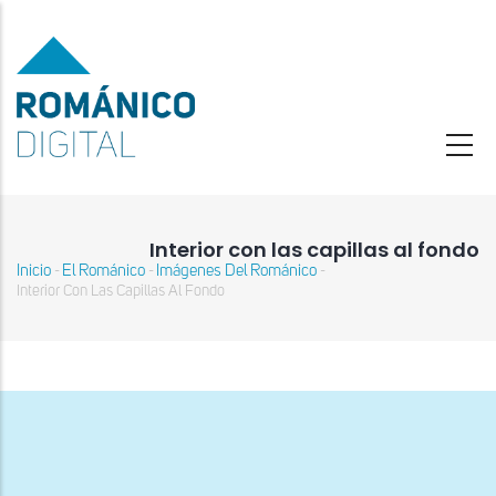
Pasar
al
contenido
principal
Interior con las capillas al fondo
Inicio
El Románico
Imágenes Del Románico
-
-
-
Sobrescribir
Interior Con Las Capillas Al Fondo
enlaces
de
ayuda
a
la
navegación