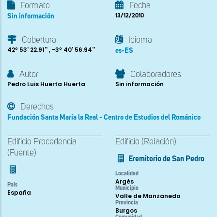
Formato
Fecha
Sin información
13/12/2010
Cobertura
Idioma
42º 53' 22.91'' , -3º 40' 56.94''
es-ES
Autor
Colaboradores
Pedro Luis Huerta Huerta
Sin información
Derechos
Fundación Santa María la Real - Centro de Estudios del Románico
Edificio Procedencia
Edificio (Relación)
(Fuente)
Eremitorio de San Pedro
Localidad
Argés
País
Municipio
España
Valle de Manzanedo
Provincia
Burgos