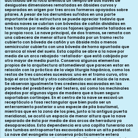
ductilidad de la roca arenisca un templo de dos naves de
desiguales dimensiones rematadas en ábsides curvos y
separadas en origen por tres arcos formeros apoyados sobre
pilares. A pesar de los derrumbes sufridos en una parte
importante de la estructura se puede apreciar todavía que
ambas naves se cubrían con bóvedas de cañón divididas en
tres tramos por medio de arcos fajones igualmente tallados en
la propia roca. La nave principal, de dos tramos, se remata con
una cabecera de menor altura formada por un tramo recto
cubierto con bóveda de cañón y un ábside más o menos
semicircular cubierto con una bóveda de horno apuntada que
arranca al nivel del suelo. Esta capilla se abre a la nave por
medio de un arco rebajado -retallado- que está cobijado por
otro mayor de medio punto. Conserva algunos elementos
propios de la arquitectura altomedieval que parecen estar en
relación con la práctica de la vieja liturgia hispánica, como los
restos de tres canceles sucesivos: uno en el tramo curvo, otro
bajo el arco triunfal y otro coincidiendo con el inicio de la nave.
Se observan igualmente tres credencias excavadas en las
paredes del presbiterio y del testero, así como los mechinales
dejados por algunas vigas de madera que a buen seguro
soportaban cortinajes. En el centro de la nave se excavó un
receptáculo o fosa rectangular que bien pudo ser un
enterramiento posterior o una especie de pila bautismal,
mientras que en la zona de los pies, junto a la antigua puerta
meridional, se acotó un espacio de menor altura que la nave
separado de ésta por medio de dos arcos de herradura ya
desaparecidos. Esta dependencia era una capilla funeraria con
dos tumbas antropomorfas excavadas sobre un alto pedestal.
La nave del evangelio se conserva prácticamente entera