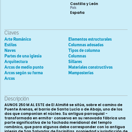
Castilla y León
País
España
Claves
Arte Románico
Elementos estructurales
Estilos
Columnas adosadas
Naves
Tipos de columna
Partes de una iglesia
Columnas
Arquitectura
Sillares
Arcos de medio punto
Materiales constructivos
Arcos según su forma
Mamposterías
Arcos
Descripción
AUNOS 250 M AL ESTE de El Almiñé se sitúa, sobre el camino de
Puente Arenas, el barrio de Santa Lucía o de Abajo, uno de los
dos que componían el núcleo. Su antigua parroquial -
transformada en ermita- conserva en su renovada fábrica una
parte significativa de la fachada meridional del templo
románico, que para algunos debe corresponder con la antigua
iglesia de San Salvador de Encinillas, propiedad y jurisdicción de