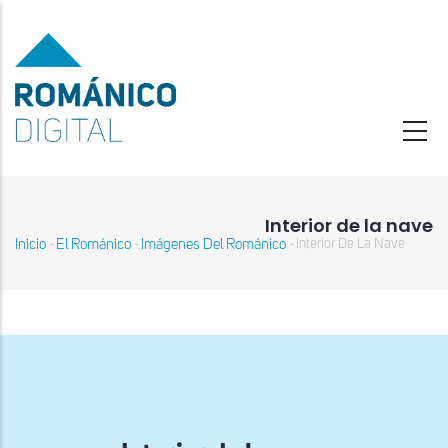
Pasar
al
contenido
principal
Interior de la nave
Inicio
El Románico
Imágenes Del Románico
Interior De La Nave
-
-
-
Sobrescribir
enlaces
de
ayuda
a
la
navegación