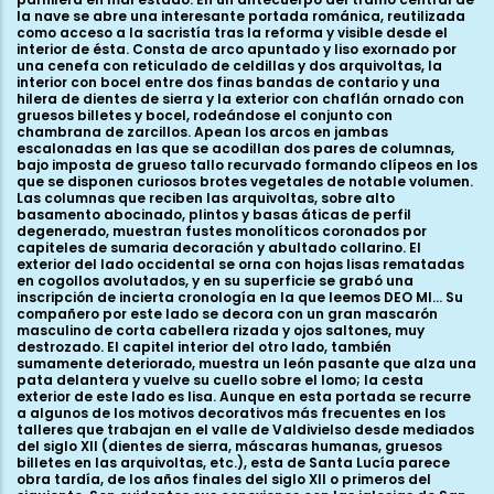
la nave se abre una interesante portada románica, reutilizada
como acceso a la sacristía tras la reforma y visible desde el
interior de ésta. Consta de arco apuntado y liso exornado por
una cenefa con reticulado de celdillas y dos arquivoltas, la
interior con bocel entre dos finas bandas de contario y una
hilera de dientes de sierra y la exterior con chaflán ornado con
gruesos billetes y bocel, rodeándose el conjunto con
chambrana de zarcillos. Apean los arcos en jambas
escalonadas en las que se acodillan dos pares de columnas,
bajo imposta de grueso tallo recurvado formando clípeos en los
que se disponen curiosos brotes vegetales de notable volumen.
Las columnas que reciben las arquivoltas, sobre alto
basamento abocinado, plintos y basas áticas de perfil
degenerado, muestran fustes monolíticos coronados por
capiteles de sumaria decoración y abultado collarino. El
exterior del lado occidental se orna con hojas lisas rematadas
en cogollos avolutados, y en su superficie se grabó una
inscripción de incierta cronología en la que leemos DEO MI... Su
compañero por este lado se decora con un gran mascarón
masculino de corta cabellera rizada y ojos saltones, muy
destrozado. El capitel interior del otro lado, también
sumamente deteriorado, muestra un león pasante que alza una
pata delantera y vuelve su cuello sobre el lomo; la cesta
exterior de este lado es lisa. Aunque en esta portada se recurre
a algunos de los motivos decorativos más frecuentes en los
talleres que trabajan en el valle de Valdivielso desde mediados
del siglo XII (dientes de sierra, máscaras humanas, gruesos
billetes en las arquivoltas, etc.), esta de Santa Lucía parece
obra tardía, de los años finales del siglo XII o primeros del