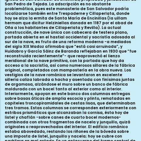
San Pedro de Tejada. La adscripción es no obstante
problemática, pues este monasterio de San Salvador podría
localizarse también entre Trespaderne y Cillaperlata, donde
hoy se alza la ermita de Santa María de Encinillas (la uillam
hermam que dicitur Helziniellas donada en 1187 por el abad de
Oña a los habitantes de Cillaperlata y Revilla). La actual
construcción, de nave única con cabecera de testero plano,
portada abierta en el hastial occidental y sacristía adosada al
sur de la nave, es fruto de una reforma moderna -a mediados
del siglo XIX Madoz afirmaba que “está casi arruinada”, y
Huidobro y García Sáinz de Baranda reflejaban en 1930 que “fue
reconstruida recientemente”- que reaprovechó el lienzo
meridional de la nave primitiva, con la portada que hoy da
acceso a la sacristía, así como numerosos sillares de la fábrica
original, completados con mampostería en la obra nueva. Los
vestigios de la nave románica se levantaron en excelente
sillería caliza labrada a hacha y asentada con finísimas juntas
de argamasa, alzándose el muro sobre un banco de fábrica
moldurado con un bocel tanto al exterior como al interior.
Interiormente, apoyan en este banco dos columnas entregas
sobre basas áticas de amplia escocia y plinto, rematadas en
capiteles troncopiramidales de cestas lisas, que determinaban
tres tramos. Estas columnas se corresponden exteriormente con
estribos prismáticos que alcanzaban la cornisa, ésta hoy de
listel y chaflán -sobre canes de cuarto bocel modernos-
combinada con otros fragmentos de nacela y junquillo, quizá
originales o reaprovechados del interior. El edificio románico
estaba abovedado, restando los riñones de la bóveda sobre
una imposta de listel, junquillo y nacela; hoy se cubre con
parhilera en mal estado. En un antecuerpo del tramo central de