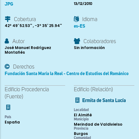
JPG
13/12/2010
Cobertura
Idioma
42º 49' 52.53'' , -3º 35' 25.94''
es-ES
Autor
Colaboradores
José Manuel Rodríguez
Sin información
Montañés
Derechos
Fundación Santa María la Real - Centro de Estudios del Románico
Edificio Procedencia
Edificio (Relación)
(Fuente)
Ermita de Santa Lucía
Localidad
El Almiñé
País
Municipio
España
Merindad de Valdivielso
Provincia
Burgos
Comunidad