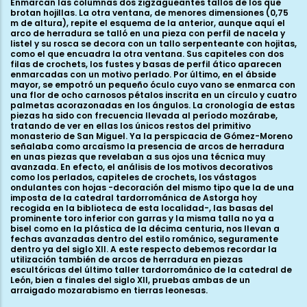
Enmarcan las columnas dos zigzagueantes tallos de los que
brotan hojillas. La otra ventana, de menores dimensiones (0,75
m de altura), repite el esquema de la anterior, aunque aquí el
arco de herradura se talló en una pieza con perfil de nacela y
listel y su rosca se decora con un tallo serpenteante con hojitas,
como el que encuadra la otra ventana. Sus capiteles con dos
filas de crochets, los fustes y basas de perfil ático aparecen
enmarcadas con un motivo perlado. Por último, en el ábside
mayor, se empotró un pequeño óculo cuyo vano se enmarca con
una flor de ocho carnosos pétalos inscrita en un círculo y cuatro
palmetas acorazonadas en los ángulos. La cronología de estas
piezas ha sido con frecuencia llevada al período mozárabe,
tratando de ver en ellas los únicos restos del primitivo
monasterio de San Miguel. Ya la perspicacia de Gómez-Moreno
señalaba como arcaísmo la presencia de arcos de herradura
en unas piezas que revelaban a sus ojos una técnica muy
avanzada. En efecto, el análisis de los motivos decorativos
como los perlados, capiteles de crochets, los vástagos
ondulantes con hojas -decoración del mismo tipo que la de una
imposta de la catedral tardorrománica de Astorga hoy
recogida en la biblioteca de esta localidad-, las basas del
prominente toro inferior con garras y la misma talla no ya a
bisel como en la plástica de la décima centuria, nos llevan a
fechas avanzadas dentro del estilo románico, seguramente
dentro ya del siglo XII. A este respecto debemos recordar la
utilización también de arcos de herradura en piezas
escultóricas del último taller tardorrománico de la catedral de
León, bien a finales del siglo XII, pruebas ambas de un
arraigado mozarabismo en tierras leonesas.