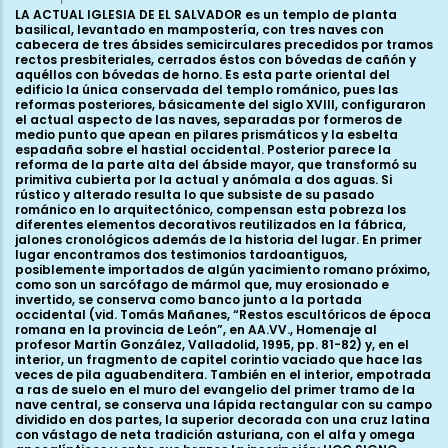
LA ACTUAL IGLESIA DE EL SALVADOR es un templo de planta
basilical, levantado en mampostería, con tres naves con
cabecera de tres ábsides semicirculares precedidos por tramos
rectos presbiteriales, cerrados éstos con bóvedas de cañón y
aquéllos con bóvedas de horno. Es esta parte oriental del
edificio la única conservada del templo románico, pues las
reformas posteriores, básicamente del siglo XVIII, configuraron
el actual aspecto de las naves, separadas por formeros de
medio punto que apean en pilares prismáticos y la esbelta
espadaña sobre el hastial occidental. Posterior parece la
reforma de la parte alta del ábside mayor, que transformó su
primitiva cubierta por la actual y anómala a dos aguas. Si
rústico y alterado resulta lo que subsiste de su pasado
románico en lo arquitectónico, compensan esta pobreza los
diferentes elementos decorativos reutilizados en la fábrica,
jalones cronológicos además de la historia del lugar. En primer
lugar encontramos dos testimonios tardoantiguos,
posiblemente importados de algún yacimiento romano próximo,
como son un sarcófago de mármol que, muy erosionado e
invertido, se conserva como banco junto a la portada
occidental (vid. Tomás Mañanes, “Restos escultóricos de época
romana en la provincia de León”, en AA.VV., Homenaje al
profesor Martín González, Valladolid, 1995, pp. 81-82) y, en el
interior, un fragmento de capitel corintio vaciado que hace las
veces de pila aguabenditera. También en el interior, empotrada
a ras de suelo en el muro del evangelio del primer tramo de la
nave central, se conserva una lápida rectangular con su campo
dividido en dos partes, la superior decorada con una cruz latina
con vástago de neta tradición asturiana, con el alfa y omega