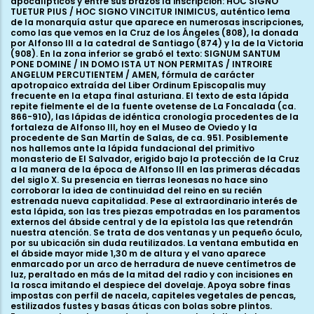
apocalípticos y entre sus brazos la inscripción: HOC SIGNO
TUETUR PIUS / HOC SIGNO VINCITUR INIMICUS, auténtico lema
de la monarquía astur que aparece en numerosas inscripciones,
como las que vemos en la Cruz de los Ángeles (808), la donada
por Alfonso III a la catedral de Santiago (874) y la de la Victoria
(908). En la zona inferior se grabó el texto: SIGNUM SANTUM
PONE DOMINE / IN DOMO ISTA UT NON PERMITAS / INTROIRE
ANGELUM PERCUTIENTEM / AMEN, fórmula de carácter
apotropaico extraída del Liber Ordinum Episcopalis muy
frecuente en la etapa final asturiana. El texto de esta lápida
repite fielmente el de la fuente ovetense de La Foncalada (ca.
866-910), las lápidas de idéntica cronología procedentes de la
fortaleza de Alfonso III, hoy en el Museo de Oviedo y la
procedente de San Martín de Salas, de ca. 951. Posiblemente
nos hallemos ante la lápida fundacional del primitivo
monasterio de El Salvador, erigido bajo la protección de la Cruz
a la manera de la época de Alfonso III en las primeras décadas
del siglo X. Su presencia en tierras leonesas no hace sino
corroborar la idea de continuidad del reino en su recién
estrenada nueva capitalidad. Pese al extraordinario interés de
esta lápida, son las tres piezas empotradas en los paramentos
externos del ábside central y de la epístola las que retendrán
nuestra atención. Se trata de dos ventanas y un pequeño óculo,
por su ubicación sin duda reutilizados. La ventana embutida en
el ábside mayor mide 1,30 m de altura y el vano aparece
enmarcado por un arco de herradura de nueve centímetros de
luz, peraltado en más de la mitad del radio y con incisiones en
la rosca imitando el despiece del dovelaje. Apoya sobre finas
impostas con perfil de nacela, capiteles vegetales de pencas,
estilizados fustes y basas áticas con bolas sobre plintos.