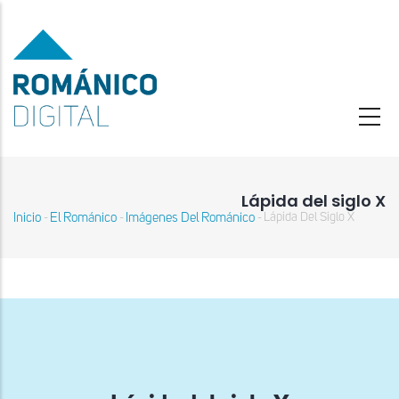
Pasar
al
contenido
principal
Lápida del siglo X
Inicio
El Románico
Imágenes Del Románico
Lápida Del Siglo X
-
-
-
Sobrescribir
enlaces
de
ayuda
a
la
navegación