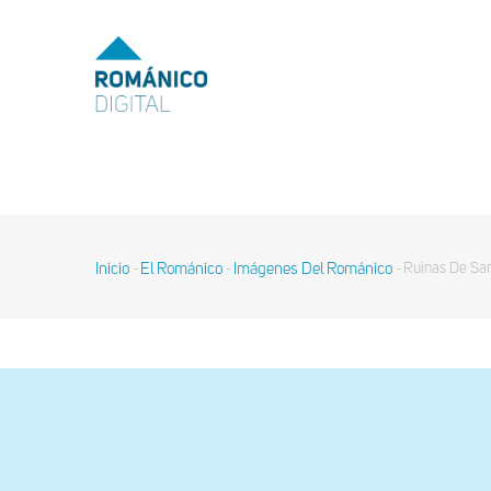
Pasar
al
MENU
TOP
contenido
principal
MAIN
NAVIGATION
Inicio
El Románico
Imágenes Del Románico
Ruinas De San
-
-
-
Sobrescribir
enlaces
de
ayuda
a
la
navegación