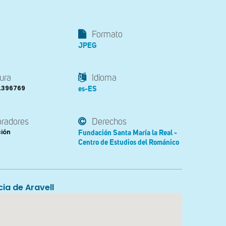
Formato
JPEG
ura
Idioma
1.396769
es-ES
oradores
Derechos
ción
Fundación Santa María la Real -
Centro de Estudios del Románico
cia de Aravell