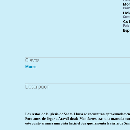
Mon
Prov
Lle
Com
Cat
País
Es
Claves
Muros
Descripción
Los restos de la iglesia de Santa Llúcia se encuentran aproximadamente
Poco antes de llegar a Aravell desde Montferrer, tras una marcada c
este punto arranca una pista hacia el Sur que remonta la sierra de San