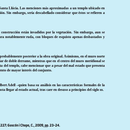
 de Santa Llúcia. Las menciones más aproximadas a un templo ubicado en
n. Sin embargo, sería descabellado considerar que éstos se refieren a
la construcción están invadidos por la vegetación. Sin embargo, aun se
actura notablemente ruda, con bloques de esquisto apenas desbastados y
 probablemente posterior a la obra original. Asimismo, en el muro norte
ular de doble derrame, mientras que en el centro del muro meridional se
rta del templo, cabe mencionar que a pesar del mal estado que presenta
ento de mayor interés del conjunto.
ert Adell –quien basa su análisis en las características formales de la
llegar al estado actual, tras caer en desuso a principios del siglo
.
xx
. 227;
Gascón i Chopo
, C., 2009, pp. 23-24.