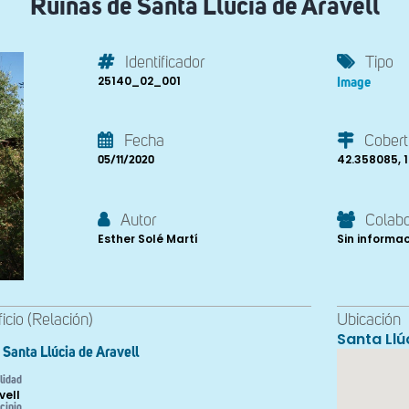
Ruinas de Santa Llúcia de Aravell
Identificador
Tipo
25140_02_001
Image
Fecha
Cobert
42.358085, 
05/11/2020
Autor
Colab
Esther Solé Martí
Sin informa
ficio (Relación)
Ubicación
Santa Llú
Santa Llúcia de Aravell
lidad
vell
cipio