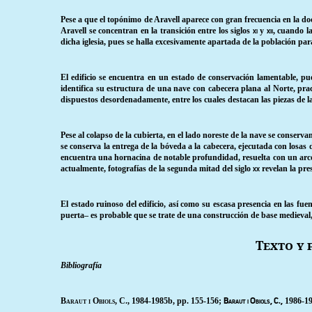
Pese a que el topónimo de Aravell aparece con gran frecuencia en la d
Aravell se concentran en la transición entre los siglos
y
, cuando l
xi
xii
dicha iglesia, pues se halla excesivamente apartada de la población pa
El edificio se encuentra en un estado de conservación lamentable, pue
identifica su estructura de una nave con cabecera plana al Norte, pra
dispuestos desordenadamente, entre los cuales destacan las piezas de 
Pese al colapso de la cubierta, en el lado noreste de la nave se conse
se conserva la entrega de la bóveda a la cabecera, ejecutada con losas
encuentra una hornacina de notable profundidad, resuelta con un arco 
actualmente, fotografías de la segunda mitad del siglo
revelan la pre
xx
El estado ruinoso del edificio, así como su escasa presencia en las fu
puerta– es probable que se trate de una construcción de base medieval
Texto y 
Bibliografía
Baraut i Obiols, C.,
1984-1985b, pp. 155-156;
1986-19
Baraut i Obiols, C.,