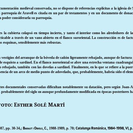
ocumentación medieval conservada, no se dispone de referencias explícitas a la iglesia
a parroquia de Aravell es citada en un par de testamentos y en un documento de donació
ra poder considerarla su parroquia.
s la cubierta colapsó en tiempo incierto, y tanto el interior como los alrededores de 
cticable a través de un vano abierto en el flanco suroriental. La construcción es de f
las esquinas, sensiblemente más robustas.
rvan vestigios del arranque de la bóveda de cañón ligeramente rebajado, aunque de factura
 de esquisto a sardinel. En el flanco nororiental se abre una estrecha ventana cuadrang
rebajado, también con las dovelas a sardinel. Finalmente, en lo que se refiere a la pue
sencia de un arco de medio punto de adovelado, que, probablemente, habría sido el elem
entes documentales conservadas dificultan notablemente su datación, pero según Joan-Alb
, probablemente del siglo
aunque profundamente modificada en épocas posteriores hasta 
xiii
foto: Esther Solé Martí
87, pp. 30-34,;
1988-1989, p. 70;
Baraut i Obiols, C.,
Catalunya Romànica,
1984-1998,
VI
, p