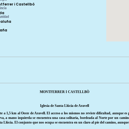
tferrer i Castellbó
incia
ida
unidad
aluña
paña
MONTFERRER I CASTELLBÒ
Iglesia de Santa Llúcia de Aravell
 a 1,5 km al Oeste de Aravell. El acceso a los mismos no reviste dificultad, aunque es 
urva, a mano izquierda se encuentra una casa solitaria, bordeada al Norte por un cami
ta Llúcia. El conjunto que nos ocupa se encuentra en un claro al pie del camino, aunque