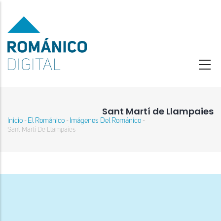
Pasar
al
contenido
principal
Sant Martí de Llampaies
Inicio
El Románico
Imágenes Del Románico
-
-
-
Sobrescribir
Sant Martí De Llampaies
enlaces
de
ayuda
a
la
navegación