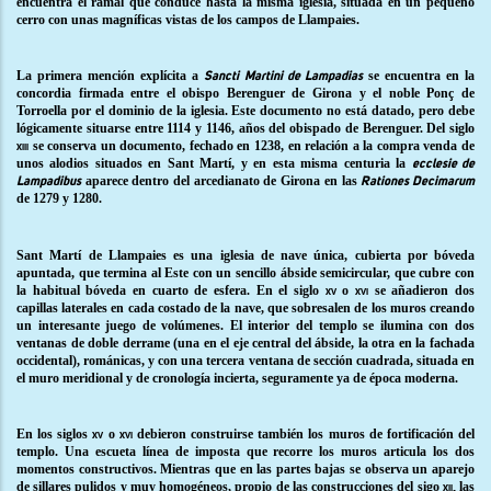
encuentra el ramal que conduce hasta la misma iglesia, situada en un pequeño
cerro con unas magníficas vistas de los campos de Llampaies.
La primera mención explícita a
se encuentra en la
Sancti Martini de Lampadias
concordia firmada entre el obispo Berenguer de Girona y el noble Ponç de
Torroella por el dominio de la iglesia. Este documento no está datado, pero debe
lógicamente situarse entre 1114 y 1146, años del obispado de Berenguer. Del siglo
se conserva un documento, fechado en 1238, en relación a la compra venda de
xiii
unos alodios situados en Sant Martí, y en esta misma centuria la
ecclesie de
aparece dentro del arcedianato de Girona en las
Lampadibus
Rationes Decimarum
de 1279 y 1280.
Sant Martí de Llampaies es una iglesia de nave única, cubierta por bóveda
apuntada, que termina al Este con un sencillo ábside semicircular, que cubre con
la habitual bóveda en cuarto de esfera. En el siglo
o
se añadieron dos
xv
xvi
capillas laterales en cada costado de la nave, que sobresalen de los muros creando
un interesante juego de volúmenes. El interior del templo se ilumina con dos
ventanas de doble derrame (una en el eje central del ábside, la otra en la fachada
occidental), románicas, y con una tercera ventana de sección cuadrada, situada en
el muro meridional y de cronología incierta, seguramente ya de época moderna.
En los siglos
o
debieron construirse también los muros de fortificación del
xv
xvi
templo. Una escueta línea de imposta que recorre los muros articula los dos
momentos constructivos. Mientras que en las partes bajas se observa un aparejo
de sillares pulidos y muy homogéneos, propio de las construcciones del sigo
las
xii,