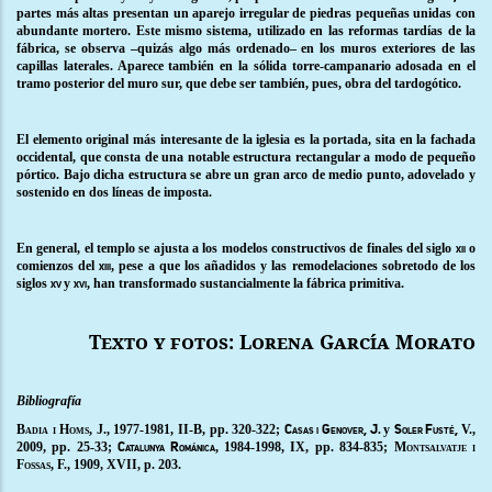
partes más altas presentan un aparejo irregular de piedras pequeñas unidas con
abundante mortero. Este mismo sistema, utilizado en las reformas tardías de la
fábrica, se observa –quizás algo más ordenado– en los muros exteriores de las
capillas laterales. Aparece también en la sólida torre-campanario adosada en el
tramo posterior del muro sur, que debe ser también, pues, obra del tardogótico.
El elemento original más interesante de la iglesia es la portada, sita en la fachada
occidental, que consta de una notable estructura rectangular a modo de pequeño
pórtico. Bajo dicha estructura se abre un gran arco de medio punto, adovelado y
sostenido en dos líneas de imposta.
En general, el templo se ajusta a los modelos constructivos de finales del siglo
o
xii
comienzos del
, pese a que los añadidos y las remodelaciones sobretodo de los
xiii
siglos
y
, han transformado sustancialmente la fábrica primitiva.
xv
xvi
Texto y fotos: Lorena García Morato
Bibliografía
Badia i Homs
, J., 1977-1981, II-B, pp. 320-322;
y
V.,
Casas i Genover, J.
Soler Fusté,
2009, pp. 25-33;
, 1984-1998, IX, pp. 834-835;
Montsalvatje i
Catalunya Románica
Fossas
, F., 1909, XVII, p. 203.