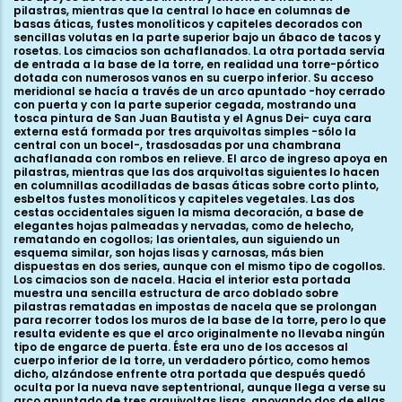
pilastras, mientras que la central lo hace en columnas de
basas áticas, fustes monolíticos y capiteles decorados con
sencillas volutas en la parte superior bajo un ábaco de tacos y
rosetas. Los cimacios son achaflanados. La otra portada servía
de entrada a la base de la torre, en realidad una torre-pórtico
dotada con numerosos vanos en su cuerpo inferior. Su acceso
meridional se hacía a través de un arco apuntado -hoy cerrado
con puerta y con la parte superior cegada, mostrando una
tosca pintura de San Juan Bautista y el Agnus Dei- cuya cara
externa está formada por tres arquivoltas simples -sólo la
central con un bocel-, trasdosadas por una chambrana
achaflanada con rombos en relieve. El arco de ingreso apoya en
pilastras, mientras que las dos arquivoltas siguientes lo hacen
en columnillas acodilladas de basas áticas sobre corto plinto,
esbeltos fustes monolíticos y capiteles vegetales. Las dos
cestas occidentales siguen la misma decoración, a base de
elegantes hojas palmeadas y nervadas, como de helecho,
rematando en cogollos; las orientales, aun siguiendo un
esquema similar, son hojas lisas y carnosas, más bien
dispuestas en dos series, aunque con el mismo tipo de cogollos.
Los cimacios son de nacela. Hacia el interior esta portada
muestra una sencilla estructura de arco doblado sobre
pilastras rematadas en impostas de nacela que se prolongan
para recorrer todos los muros de la base de la torre, pero lo que
resulta evidente es que el arco originalmente no llevaba ningún
tipo de engarce de puerta. Éste era uno de los accesos al
cuerpo inferior de la torre, un verdadero pórtico, como hemos
dicho, alzándose enfrente otra portada que después quedó
oculta por la nueva nave septentrional, aunque llega a verse su
arco apuntado de tres arquivoltas lisas, apoyando dos de ellas