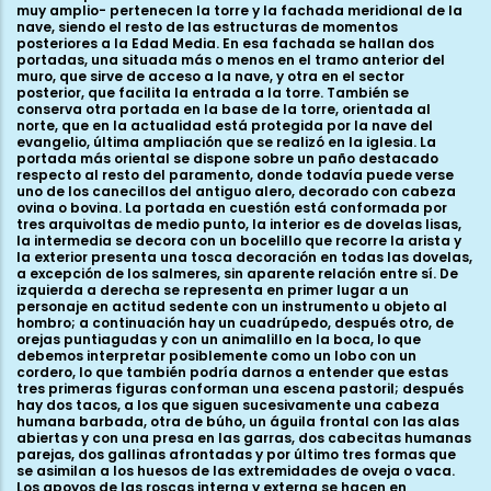
muy amplio- pertenecen la torre y la fachada meridional de la
nave, siendo el resto de las estructuras de momentos
posteriores a la Edad Media. En esa fachada se hallan dos
portadas, una situada más o menos en el tramo anterior del
muro, que sirve de acceso a la nave, y otra en el sector
posterior, que facilita la entrada a la torre. También se
conserva otra portada en la base de la torre, orientada al
norte, que en la actualidad está protegida por la nave del
evangelio, última ampliación que se realizó en la iglesia. La
portada más oriental se dispone sobre un paño destacado
respecto al resto del paramento, donde todavía puede verse
uno de los canecillos del antiguo alero, decorado con cabeza
ovina o bovina. La portada en cuestión está conformada por
tres arquivoltas de medio punto, la interior es de dovelas lisas,
la intermedia se decora con un bocelillo que recorre la arista y
la exterior presenta una tosca decoración en todas las dovelas,
a excepción de los salmeres, sin aparente relación entre sí. De
izquierda a derecha se representa en primer lugar a un
personaje en actitud sedente con un instrumento u objeto al
hombro; a continuación hay un cuadrúpedo, después otro, de
orejas puntiagudas y con un animalillo en la boca, lo que
debemos interpretar posiblemente como un lobo con un
cordero, lo que también podría darnos a entender que estas
tres primeras figuras conforman una escena pastoril; después
hay dos tacos, a los que siguen sucesivamente una cabeza
humana barbada, otra de búho, un águila frontal con las alas
abiertas y con una presa en las garras, dos cabecitas humanas
parejas, dos gallinas afrontadas y por último tres formas que
se asimilan a los huesos de las extremidades de oveja o vaca.
Los apoyos de las roscas interna y externa se hacen en