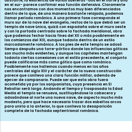
obstante, la existencia de varias saeteras -dos en el norte y una
en el sur- parece confirmar esa función defensiva. Claramente
nos encontramos con dos momentos muy bien diferenciados
dentro de lo que, de una manera bastante relajada, podemos
llamar período románico. A una primera fase corresponde el
muro sur de la nave del evangelio, restos de lo que debió ser un
templo de nave única, quizá con espadaña sobre el muro oeste
y con la portada centrada sobre la fachada meridional, obra
que podemos fechar hacia fines del XII o más posiblemente en
los comienzos del XIII, aunque todavía dentro de un estilo
marcadamente románico. A los pies de este templo se adosó
tiempo después una torre-pórtico donde las influencias góticas
son mucho más evidentes, y aunque los capiteles mantengan
todavía ciertas conexiones con el estilo precedente, el conjunto
puede calificarse más como gótico que como románico.
Posiblemente nos hallemos cuando menos en los años
centrales del siglo XIII y el carácter de la nueva construcción
parece que conlleva una clara función militar, además de
ejercer de campanario. Puede ser que esta obra fuera
acometida ya por los sanjuanistas, cuya presencia en El
Rebollar será larga. Andando el tiempo y traspasada la Edad
Media el templo se renueva, sustituyéndose la cabecera y
adosándose al norte una nueva nave, de aspecto mucho más
modesto, pero que hace necesario trazar dos esbeltos arcos
para unirla a la anterior, lo que conlleva la desaparición
completa de la fachada septentrional románica.