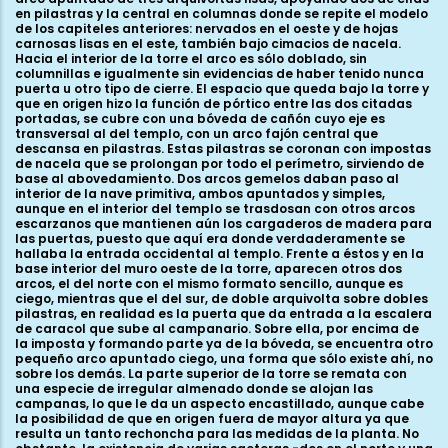
en pilastras y la central en columnas donde se repite el modelo
de los capiteles anteriores: nervados en el oeste y de hojas
carnosas lisas en el este, también bajo cimacios de nacela.
Hacia el interior de la torre el arco es sólo doblado, sin
columnillas e igualmente sin evidencias de haber tenido nunca
puerta u otro tipo de cierre. El espacio que queda bajo la torre y
que en origen hizo la función de pórtico entre las dos citadas
portadas, se cubre con una bóveda de cañón cuyo eje es
transversal al del templo, con un arco fajón central que
descansa en pilastras. Estas pilastras se coronan con impostas
de nacela que se prolongan por todo el perímetro, sirviendo de
base al abovedamiento. Dos arcos gemelos daban paso al
interior de la nave primitiva, ambos apuntados y simples,
aunque en el interior del templo se trasdosan con otros arcos
escarzanos que mantienen aún los cargaderos de madera para
las puertas, puesto que aquí era donde verdaderamente se
hallaba la entrada occidental al templo. Frente a éstos y en la
base interior del muro oeste de la torre, aparecen otros dos
arcos, el del norte con el mismo formato sencillo, aunque es
ciego, mientras que el del sur, de doble arquivolta sobre dobles
pilastras, en realidad es la puerta que da entrada a la escalera
de caracol que sube al campanario. Sobre ella, por encima de
la imposta y formando parte ya de la bóveda, se encuentra otro
pequeño arco apuntado ciego, una forma que sólo existe ahí, no
sobre los demás. La parte superior de la torre se remata con
una especie de irregular almenado donde se alojan las
campanas, lo que le da un aspecto encastillado, aunque cabe
la posibilidad de que en origen fuera de mayor altura ya que
resulta un tanto rechoncha para las medidas de la planta. No