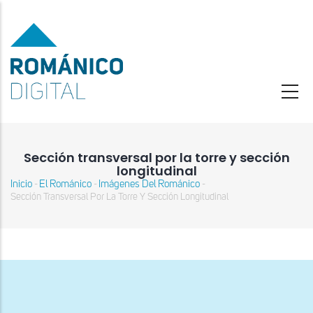
Pasar
al
contenido
principal
Sección transversal por la torre y sección
longitudinal
Inicio
El Románico
Imágenes Del Románico
-
-
-
Sobrescribir
Sección Transversal Por La Torre Y Sección Longitudinal
enlaces
de
ayuda
a
la