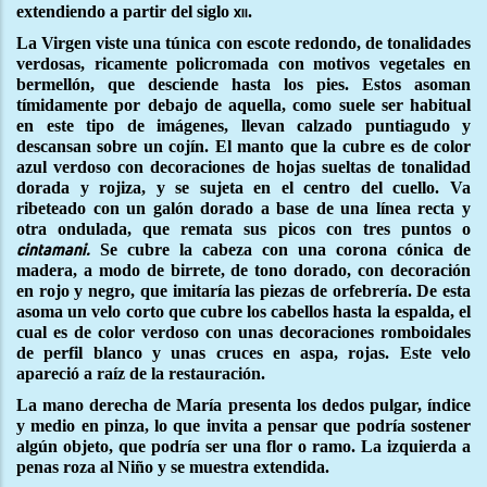
extendiendo a partir del siglo
.
xii
La Virgen viste una túnica con escote redondo, de tonalidades
verdosas, ricamente policromada con motivos vegetales en
bermellón, que desciende hasta los pies. Estos asoman
tímidamente por debajo de aquella, como suele ser habitual
en este tipo de imágenes, llevan calzado puntiagudo y
descansan sobre un cojín. El manto que la cubre es de color
azul verdoso con decoraciones de hojas sueltas de tonalidad
dorada y rojiza, y se sujeta en el centro del cuello. Va
ribeteado con un galón dorado a base de una línea recta y
otra ondulada, que remata sus picos con tres puntos o
Se cubre la cabeza con una corona cónica de
cintamani.
madera, a modo de birrete, de tono dorado, con decoración
en rojo y negro, que imitaría las piezas de orfebrería. De esta
asoma un velo corto que cubre los cabellos hasta la espalda, el
cual es de color verdoso con unas decoraciones romboidales
de perfil blanco y unas cruces en aspa, rojas. Este velo
apareció a raíz de la restauración.
La mano derecha de María presenta los dedos pulgar, índice
y medio en pinza, lo que invita a pensar que podría sostener
algún objeto, que podría ser una flor o ramo. La izquierda a
penas roza al Niño y se muestra extendida.