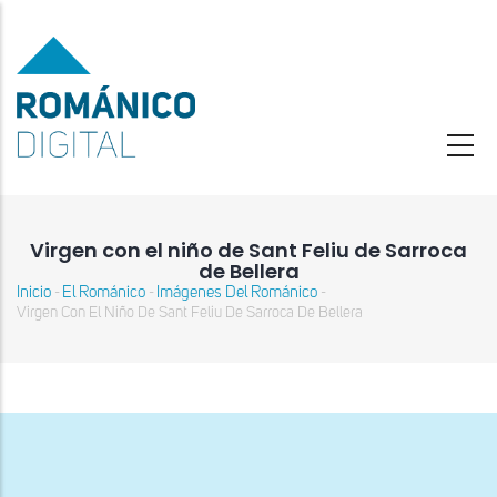
Pasar
al
contenido
principal
Virgen con el niño de Sant Feliu de Sarroca
de Bellera
Inicio
El Románico
Imágenes Del Románico
-
-
-
Sobrescribir
Virgen Con El Niño De Sant Feliu De Sarroca De Bellera
enlaces
de
ayuda
a
la