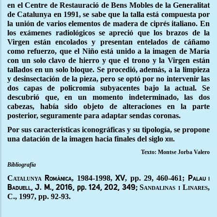
en el Centre de Restauració de Bens Mobles de la Generalitat
de Catalunya en 1991, se sabe que la talla está compuesta por
la unión de varios elementos de madera de ciprés italiano. En
los exámenes radiológicos se apreció que los brazos de la
Virgen están encolados y presentan entelados de cáñamo
como refuerzo, que el Niño está unido a la imagen de María
con un solo clavo de hierro y que el trono y la Virgen están
tallados en un solo bloque. Se procedió, además, a la limpieza
y desinsectación de la pieza, pero se optó por no intervenir las
dos capas de policromía subyacentes bajo la actual. Se
descubrió que, en un momento indeterminado, las dos
cabezas, había sido objeto de alteraciones en la parte
posterior, seguramente para adaptar sendas coronas.
Por sus características iconográficas y su tipología, se propone
una datación de la imagen hacia finales del siglo
xiii.
Texto: Montse Jorba Valero
Bibliografía
Catalunya
, 1984-1998,
, pp. 29, 460-461;
Romànica
XV
Palau i
Sandalinas i Linares,
Baduell,
J. M., 2016, pp. 124, 202, 349;
C.,
1997, pp. 92-93.