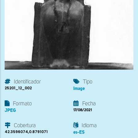
Identificador
Tipo
25201_12_002
Image
Formato
Fecha
JPEG
17/08/2021
Cobertura
Idioma
42.3596074,0.8791071
es-ES