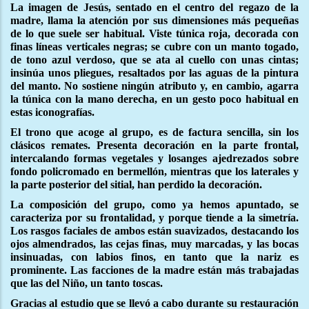
La imagen de Jesús, sentado en el centro del regazo de la
madre, llama la atención por sus dimensiones más pequeñas
de lo que suele ser habitual. Viste túnica roja, decorada con
finas líneas verticales negras; se cubre con un manto togado,
de tono azul verdoso, que se ata al cuello con unas cintas;
insinúa unos pliegues, resaltados por las aguas de la pintura
del manto. No sostiene ningún atributo y, en cambio, agarra
la túnica con la mano derecha, en un gesto poco habitual en
estas iconografías.
El trono que acoge al grupo, es de factura sencilla, sin los
clásicos remates. Presenta decoración en la parte frontal,
intercalando formas vegetales y losanges ajedrezados sobre
fondo policromado en bermellón, mientras que los laterales y
la parte posterior del sitial, han perdido la decoración.
La composición del grupo, como ya hemos apuntado, se
caracteriza por su frontalidad, y porque tiende a la simetría.
Los rasgos faciales de ambos están suavizados, destacando los
ojos almendrados, las cejas finas, muy marcadas, y las bocas
insinuadas, con labios finos, en tanto que la nariz es
prominente. Las facciones de la madre están más trabajadas
que las del Niño, un tanto toscas.
Gracias al estudio que se llevó a cabo durante su restauración