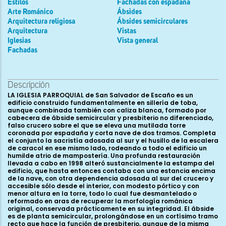
Estilos
Fachadas con espadaña
Arte Románico
Ábsides
Arquitectura religiosa
Ábsides semicirculares
Arquitectura
Vistas
Iglesias
Vista general
Fachadas
Descripción
LA IGLESIA PARROQUIAL de San Salvador de Escaño es un edificio construido fundamentalmente en sillería de toba, aunque combinada también con caliza blanca, formado por cabecera de ábside semicircular y presbiterio no diferenciado, falso crucero sobre el que se eleva una mutilada torre coronada por espadaña y corta nave de dos tramos. Completa el conjunto la sacristía adosada al sur y el husillo de la escalera de caracol en ese mismo lado, rodeando a todo el edificio un humilde atrio de mampostería. Una profunda restauración llevada a cabo en 1998 alteró sustancialmente la estampa del edificio, que hasta entonces contaba con una estancia encima de la nave, con otra dependencia adosada al sur del crucero y accesible sólo desde el interior, con modesto pórtico y con menor altura en la torre, todo lo cual fue desmantelado o reformado en aras de recuperar la morfología románica original, conservada prácticamente en su integridad. El ábside es de planta semicircular, prolongándose en un cortísimo tramo recto que hace la función de presbiterio, aunque de la misma anchura, sin el típico codillo. Este hemiciclo es completamente macizo, si bien hasta la restauración tuvo en el lado sur un pequeño ventanal moderno, ahora cegado. Hacia mediados del siglo XX toda su mitad norte sufrió un derrumbe -como consecuencia de la fuerte ladera que hay a ese lado-, reconstruyéndose según la forma original, aunque es perfectamente visible toda la parte renovada. El alero sigue siendo el primitivo románico, repuesto en la parte afectada por el derrumbe y formado por cornisa ajedrezada sostenida por dieciocho canecillos, casi todos con formas geométricas -generalmente de cuartos de cilindro y nacelas superpuestas-, aunque uno de ellos es figurado, con cabeza bovina. Sigue a esta cabecera el falso crucero que sirve de base a la torre, un cuerpo macizo que se elevaba por encima de la cumbrera de la nave pero que hoy no remata en torre como tal, sino en una espadaña que se alza en el costado sur. Esta estructura resulta uno de los elementos de más compleja interpretación, aunque sigue el típico esquema de torre alzándose entre la nave y la cabecera, sobre un falso crucero no destacado en planta, cuyos mejores ejemplo son San Quirce de Los Ausines, la ermita de Nuestra Señora del Valle de Monasterio de Rodilla y, ya en tierras mucho más cercanas a Escaño, Valdenoceda, El Almiñé y sobre todo San Pedro de Tejada. Como en esta última, sobre una base reforzada con someros contrafuertes en los extremos de los muros, se alza un pequeño cuerpo aliviado en cada una de sus cuatro caras con dos pequeños y sencillos arcos ciegos de medio punto sobre los que se elevaría el campanario. Pero en realidad en los muros norte y este tales arcos se han hecho en la restauración de 1998 pues hasta entonces el paramento era completamente liso, resultado también de la reconstrucción llevada a cabo a mediados del siglo XX. Ta l iniciativa de recrear lo que no existía se ha debido fundamentar en las formas que presenta la torre de San Pedro de Tejada -que siempre se ha supuesto modelo de este tipo de estructuras- y en los dos arcos que se ven bajo la espadaña, puesto que el lado oeste está mucho más alterado y el único arco que se ve ahí no necesariamente tiene que responder al mismo tipo y momento. Otro de los interrogantes consiste en saber si la torre se llegó a concluir o no, aunque casi nos inclinamos más por pensar que sí se remató y que un desplome posterior daría paso a la espadaña, obra de más simple ejecución. Basamos esta hipótesis en el hecho de que la combinación de toba y caliza que se da bajo el campanario, en el cuerpo de los arcos ciegos, obedecería a una reconstrucción que empleó el segundo tipo de roca -en el que se hace la espadaña- sobre una fábrica anterior de toba, con una quebrada línea de unión entre ambos tipos de piedra que parece obedecer más a las formas que deja un derrumbe que a las que pueden haber quedado en una obra inconclusa. En todo caso la espadaña sigue igualmente el modelo surgido en época románica -cuerpo inferior más ancho, superado por un campanario de dos troneras y remate a piñón- y que tanto éxito tuvo en los siglos siguientes, continuando su empleo todavía en la Edad Moderna, de ahí las dificultades para aportar una fecha, aunque seguramente ya no sea medieval. Los muros septentrional y oriental de este crucero-torre fueron afectados, como se ha dicho, por el derrumbe y consecuente reconstrucción de mediados del siglo XX, datando de entonces el remonte de la ventana románica del lado norte, que ahora se nos presenta como un amplio vano de medio punto, con recerco abocelado y trasdosado por una chambrana ajedrezada, aunque en origen como mucho habría una estrecha saetera, o incluso un falso vano. Otra ventana del mismo tipo, aunque en este caso original, se abre en el muro sur, donde se puede apreciar claramente cómo la saetera interna ha sido ampliada y cómo una imposta ajedrezada recorre todo el paño, trazando un arco, a modo de imposta, para salvar la ventana, un sistema que se ve también en El Almiñé o en San Pedro de Tejada y que sin duda debió existir también en la fachada norte. La puerta que hoy se ve en la base de este paramento es moderna, de una de las estancias adosadas que se han eliminado. El acceso a la torre se hacía mediante un husillo adosado a su esquina suroeste, un perfecto cilindro que se estrecha levemente a media altura y que se halla desmochado, aunque también se han alzado varias hiladas durante las recientes obras. Hoy es accesible desde el exterior, pero lo más probable es que en origen la entrada fuera desde dentro del templo. Por lo que respecta a la nave propiamente dicha, en el exterior se muestra como una estructura unitaria, de muros laterales macizos y lisos que concluyen en una fachada occidental ligeramente más ancha y rematada a piñón. En el lado norte se conservan todos los canecillos del alero, once piezas de formas geométricas, con nacelas o nacelas escalonadas con pitones o puntas de clavo; la cornisa actual sin embargo ha sido añadida en la restauración. En la fachada sur casi la mitad del paño está ocupada por el husillo, conservando igualmente la cota del alero antiguo, con seis canes como los del muro norte aunque también con la cornisa reconstruida. La portada es también moderna y nunca debió haber aquí acceso románico, aunque sí es de esa época el pequeño óculo que aparece encima, recercado por una moldura decorada con pentafolias. La portada original, y creemos que la única en el momento en que se construyó la iglesia, se halla en la fachada de poniente, situada entre dos robustos contrafuertes que pueden ser al menos de época gótica o incluso del momento en que se colocó la ya desaparecida estancia sobre el cuerpo de la nave. Avanza ligeramente sobre el muro, con un remate superior de albardilla achaflanada y constando simplemente de un arco de medio punto trasdosado por dos molduras a modo de chambranas superpuestas, la interior ajedrezada y la exterior con entrelazo anguloso, apoyando en simples jambas rematadas en impostas ajedrezadas. Hasta la restauración se hallaba cegada. Sobre esta portada se abre un ventanal de medio punto, tendiendo ligeramente a la herradura, sin embargo es el resultado de la combinación de dos ventanas de distintas épocas: un óculo románico -posiblemente de doble rosca- que en siglos modernos fue parcialmente cegado en su parte superior, rasgándose la inferior para colocar un ventanal cuadrado más bajo, ahora eliminado pero del que se ha respetado la rotura que hizo en el muro. Pasando al interior, el conjunto se muestra bastante sobrio, con el ábside recorrido a media altura por una imposta ajedrezada y por otra similar que da paso a la bóveda de horno con ligera prolongación en un corto cañón. El sencillo arco triunfal, de medio punto doblado, con dobles pilastras coronadas por impostas taqueadas, da paso al falso crucero, que en realidad hace funciones de primer tramo de nave. Sus muros laterales están aliviados por un gran arco ciego de medio punto, completamente liso, aunque a media altura está cortado por una imposta ajedrezada sobre la que se disponen las ventanas, de un formato similar al que muestran en el exterior, aunque ahora resulta evidente que contaban con columnillas, desaparecidas en todos los casos. Este espacio se cubre con una tosca cúpula que arranca de una imposta achaflanada y que guarda una forma poco ortodoxa pues más que media esfera es casi de tendencia cuadrangular, sin trompas ni pechinas ni otro recurso que facilite el tránsito desde el cuadrado que sirve de base. En realidad creemos que está totalmente reconstruida y hecha por alguien poco versado en este tipo de estructuras, pues la original debió ser en realidad una bóveda de crucería, con unos nervios que apoyaban en las esquinas, en cuatro ménsulas, o más bien canecillos, aún conservados y todos ellos decorados: un posible oso, cabeza animal con algo en las fauces, leoncillo en actitud agresiva y figura humana. En el muro de la epístola de este tramo se hallaba la puerta que daba paso a la estancia-trastero desmantelada, con una lauda sepulcral tardogótica dispuesta en el umbral. Por otro lado, en la base del muro norte se aprecia a ras de suelo el bocel del un bancal o podio románico, lo que da idea del recrecimiento que ha experimentado el suelo y el aspecto aún más esbelto que debía tener originalmente todo el espacio interior. Sobre él se halla una magnífica inscripción, tallada en un sillar y dispuesta en posición girada, lo que sin duda denota claramente su descontextualización, aunque teniendo en cuenta que todo este lado sufrió el derrumbe de mediados del siglo XX pudo ser entonces cuando se colocó así. Está trazada en cuatro renglones, con una grafía visigótica donde se acumulan los nexos y las letras volteadas: + OB HONORE : S(an)C(t)I SALVATORIS : ET S(an)C(ta)E MARIAE : EIVSDE( m) : GENITRICIS : ET ALIORV(m) : S(an)C(t)ORVM QVORVM : RELIQ(v)IE