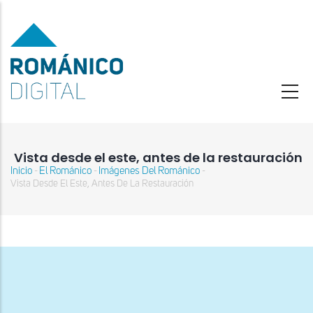
Pasar
al
contenido
principal
Vista desde el este, antes de la restauración
Inicio
El Románico
Imágenes Del Románico
-
-
-
Sobrescribir
Vista Desde El Este, Antes De La Restauración
enlaces
de
ayuda
a
la
navegación