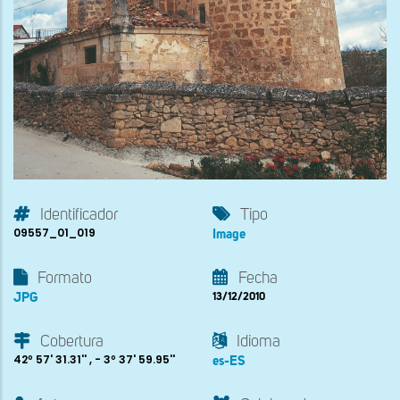
Identificador
Tipo
09557_01_019
Image
Formato
Fecha
JPG
13/12/2010
Cobertura
Idioma
42º 57' 31.31'' , - 3º 37' 59.95''
es-ES