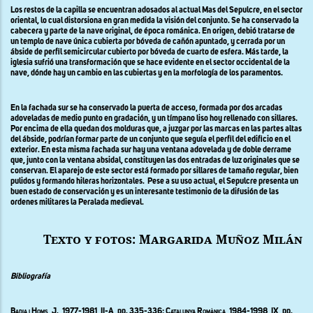
Los restos de la capilla se encuentran adosados al actual Mas del Sepulcre, en el sector
oriental, lo cual distorsiona en gran medida la visión del conjunto. Se ha conservado la
cabecera y parte de la nave original, de época románica. En origen, debió tratarse de
un templo de nave única cubierta por bóveda de cañón apuntado, y cerrada por un
ábside de perfil semicircular cubierto por bóveda de cuarto de esfera. Más tarde, la
iglesia sufrió una transformación que se hace evidente en el sector occidental de la
nave, dónde hay un cambio en las cubiertas y en la morfología de los paramentos.
En la fachada sur se ha conservado la puerta de acceso, formada por dos arcadas
adoveladas de medio punto en gradación, y un tímpano liso hoy rellenado con sillares.
Por encima de ella quedan dos molduras que, a juzgar por las marcas en las partes altas
del ábside, podrían formar parte de un conjunto que seguía el perfil del edificio en el
exterior. En esta misma fachada sur hay una ventana adovelada y de doble derrame
que, junto con la ventana absidal, constituyen las dos entradas de luz originales que se
conservan. El aparejo de este sector está formado por sillares de tamaño regular, bien
pulidos y formando hileras horizontales.
Pese a su uso actual, el Sepulcre presenta un
buen estado de conservación y es un interesante testimonio de la difusión de las
ordenes militares la Peralada medieval.
Texto y fotos: Margarida Muñoz Milán
Bibliografía
Badia i Homs, J., 1977-1981, II-A,
pp. 335-336;
Catalunya Romànica
, 1984-1998, IX, pp.