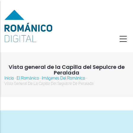
Pasar
al
contenido
principal
Vista general de la Capilla del Sepulcre de
Peralada
Inicio
El Románico
Imágenes Del Románico
-
-
-
Sobrescribir
Vista General De La Capilla Del Sepulcre De Peralada
enlaces
de
ayuda
a
la