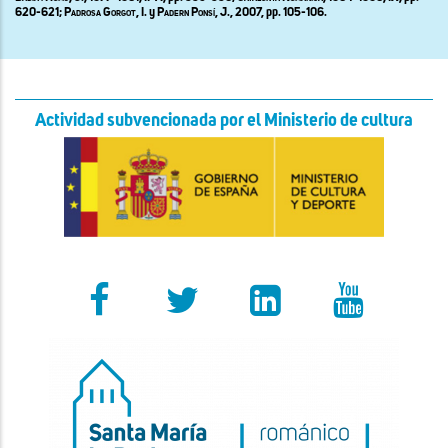
620-621;
Padrosa Gorgot
, I. y
Padern Ponsí
, J., 2007, pp. 105-106.
Actividad subvencionada por el Ministerio de cultura