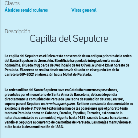
Claves
Ábsides semicirculares
Vista general
Descripción
Capilla del Sepulcre
La capilla del Sepulcre es el único resto conservado de un antiguo priorato de la orden
del Santo Sepulcro de Jerusalén. El edificio ha quedado integrado en la masía
homónima, situada muy cerca del vecindario de les Olives, a unos 4 km al noreste de
Peralada. El acceso se realiza desde un desvío situado en el segundo km de la
carretera GIP-6021 en dirección hacia Mollet de Peralada.
La orden militar del Santo Sepulcro tuvo en Cataluña numerosas posesiones,
presididas por el monasterio de Santa Anna de Barcelona, del cual dependía
directamente la comunidad de Peralada y la fecha de fundación del cual, en 1141,
supone para el Sepulcre un
terminus post quem
.
Se tiene constancia documental de su
existencia desde el 1169; los textos informan de las posesiones que el priorato tenía
tanto en Peralada como en Cabanes, Darnius, Espolla y Terrades, así como de la
naturaleza mixta de su comunidad, vigente hasta 1435, cuando la casa barcelonesa
vendió el Sepulcre al convento de carmelitas de Peralada. Las monjas mantuvieron el
culto hasta la desamortización de 1836.