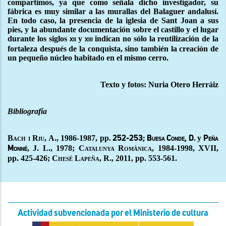
compartimos, ya que como señala dicho investigador, su
fábrica es muy similar a las murallas del Balaguer andalusí.
En todo caso, la presencia de la iglesia de Sant Joan a sus
pies, y la abundante documentación sobre el castillo y el lugar
durante los siglos
y
indican no sólo la reutilización de la
xii
xiii
fortaleza después de la conquista, sino también la creación de
un pequeño núcleo habitado en el mismo cerro.
Texto y fotos: Nuria Otero Herráiz
Bibliografía
Bach i Riu, A., 1986-1987,
pp
y
. 252-253; Buesa Conde, D.
Peña
, J. L., 1978;
Catalunya Romànica
, 1984-1998, XVII,
Monné
pp. 425-426;
Chesé Lapeña
, R., 2011, pp. 553-561.
Actividad subvencionada por el Ministerio de cultura