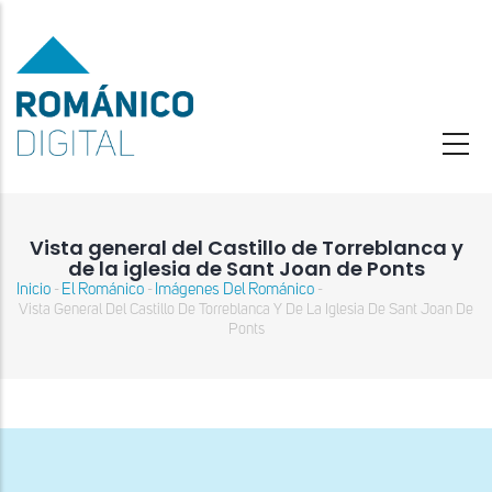
Pasar
al
contenido
principal
Vista general del Castillo de Torreblanca y
de la iglesia de Sant Joan de Ponts
Inicio
El Románico
Imágenes Del Románico
-
-
-
Sobrescribir
Vista General Del Castillo De Torreblanca Y De La Iglesia De Sant Joan De
enlaces
Ponts
de
ayuda
a
la