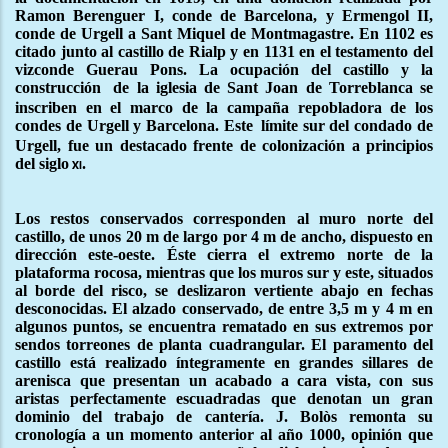
Ramon Berenguer I, conde de Barcelona, y Ermengol II,
conde de Urgell a Sant Miquel de Montmagastre. En 1102 es
citado junto al castillo de Rialp y en 1131 en el testamento del
vizconde Guerau Pons. La ocupación del castillo y la
construcción
de la iglesia de Sant Joan de Torreblanca se
inscriben en el marco de la campaña repobladora de los
condes de Urgell y Barcelona. Este
límite sur del condado de
Urgell, fue un destacado frente de colonización a principios
del siglo
.
xi
Los restos conservados corresponden al muro norte del
castillo, de unos 20 m de largo por 4 m de ancho, dispuesto en
dirección este-oeste. Éste cierra el extremo norte de la
plataforma rocosa, mientras que los muros sur y este, situados
al borde del risco, se deslizaron vertiente abajo en fechas
desconocidas. El alzado conservado, de entre 3,5 m y 4 m en
algunos puntos, se encuentra rematado en sus extremos por
sendos torreones de planta cuadrangular. El paramento del
castillo está realizado íntegramente en grandes sillares de
arenisca que presentan un acabado a cara vista, con sus
aristas perfectamente escuadradas que denotan un gran
dominio del trabajo de cantería. J. Bolòs remonta su
cronología a un momento anterior al año 1000, opinión que