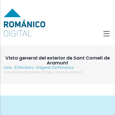
Pasar
al
contenido
principal
Vista general del exterior de Sant Corneli de
Aramunt
Inicio
El Románico
Imágenes Del Románico
-
-
-
Sobrescribir
Vista General Del Exterior De Sant Corneli De Aramunt
enlaces
de
ayuda
a
la