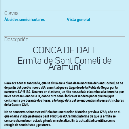
Claves
Ábsides semicirculares
Vista general
Descripción
CONCA DE DALT
Ermita de Sant Corneli de
Aramunt
Para acceder al santuario, que se sitúa en la cima de la montaña de Sant Corneli, se ha
de partir del pueblo nuevo d’Aramunt al que se llega desde la Pobla de Segur por la
carretera LV-5182. Una vez en el mismo, un hito nos señala el camino a la derecha que
lleva hasta la Font de la O, donde otra señal indica el sendero por el que hay que
continuar a pie durante dos horas, a lo largo del cual se encuentran diversas trincheras
de la Guerra Civil.
No se conserva sobre este edificio documentación histórica previa a 1758, año en el
que en una visita pastoral a Sant Fructuós d’Aramunt informa de que la ermita se
conservaba en buen estado y tenía un solo altar. En la actualidad se utiliza como
refugio de senderistas y pastores.