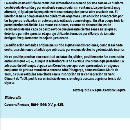
La ermita es un edificio de reducidas dimensiones formado por una sola nave cubierta
con bóveda de cañón y por un ábside semicircular sin ventanas. La puerta está muy
alterada, al igual que la pequeña ventana rectangular que se abre a su lado sur. El
interior se halla completamente cubierto de argamasa y un enlucido ennegrecido por
las hogueras realizadas en este espacio utilizado como refugio. Un altar ocupa toda la
parte inferior del ábside. Los muros exteriores, exentos de decoración, están
recubiertos de una capa de basto revoco que presenta ciertas zonas en las que su
deterioro permite apreciar el aparejo utilizado, formado por sillarejo de tamaño
desigual irregularmente trabajado y colocado.
La edificación románica original ha sufrido algunas modificaciones, como la fachada
oeste, una chimenea añadida que sobresale por encima del techo y el enlucido interior.
No es posible precisar con exactitud su datación, si bien, posiblemente fue construido
entre los siglos
xi
y
xii,
aunque la historiografía no excluye una cronología posterior. La
advocación del templo al papa san Cornelio, que aparece representado en algunos
conjuntos de pintura mural en la cercana Alta Ribagorça, como en Santa Maria de
Taüll, o cuyas reliquias son citadas en la inscripción de la consagración de Sant
Climent de Taüll, podría ser un indicio de una cronología cercana al primer tercio del
siglo
xii
.
Texto y fotos: Raquel Cardona Segura
Bibliografía
Catalunya Romànica, 1984-1998, XV,
p. 435.