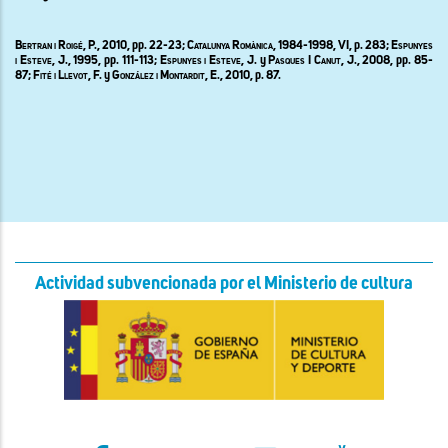
Bertran i Roigé, P.,
2010, pp.
22-23; Catalunya Romànica, 1984-1998, VI,
p.
283; Espunyes
i Esteve, J., 1995,
pp.
111-113; Espunyes i Esteve, J.
y
Pasques I Canut, J., 2008,
pp.
85-
87; Fité i Llevot, F.
y
González i Montardit, E.,
2010, p. 87.
Actividad subvencionada por el Ministerio de cultura