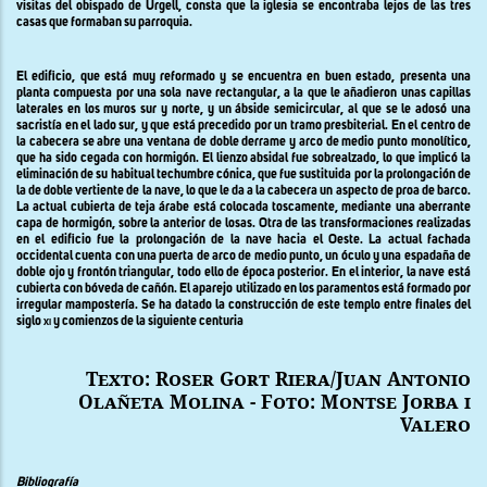
visitas del obispado de Urgell, consta que la iglesia se encontraba lejos de las tres
casas que formaban su parroquia.
El edificio, que está muy reformado y se encuentra en buen estado, presenta una
planta compuesta por una sola nave rectangular, a la que le añadieron unas capillas
laterales en los muros sur y norte, y un ábside semicircular, al que se le adosó una
sacristía en el lado sur, y que está precedido por un tramo presbiterial. En el centro de
la cabecera se abre una ventana de doble derrame y arco de medio punto monolítico,
que ha sido cegada con hormigón. El lienzo absidal fue sobrealzado, lo que implicó la
eliminación de su habitual techumbre cónica, que fue sustituida por la prolongación de
la de doble vertiente de la nave, lo que le da a la cabecera un aspecto de proa de barco.
La actual cubierta de teja árabe está colocada toscamente, mediante una aberrante
capa de hormigón, sobre la anterior de losas. Otra de las transformaciones realizadas
en el edificio fue la prolongación de la nave hacia el Oeste. La actual fachada
occidental cuenta con una puerta de arco de medio punto, un óculo y una espadaña de
doble ojo y frontón triangular, todo ello de época posterior. En el interior, la nave está
cubierta con bóveda de cañón. El aparejo utilizado en los paramentos está formado por
irregular mampostería. Se ha datado la construcción de este templo entre finales del
siglo
xi
y comienzos de la siguiente centuria
Texto: Roser Gort Riera/Juan Antonio
Olañeta Molina - Foto: Montse Jorba i
Valero
Bibliografía