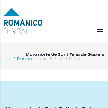
Pasar
al
contenido
principal
Muro norte de Sant Feliu de Guixers
Inicio
El Románico
Muro Norte De Sant Feliu De Guixers
-
-
Sobrescribir
enlaces
de
ayuda
a
la
navegación