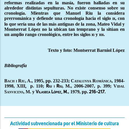
reformas realizadas en la masía, fueron halladas en su
alrededor distintas sepulturas. No existe consenso sobre su
cronología. Mientras que Manuel Riu la considera
prerrománica y defiende una cronología hacia el siglo
, con
ix
lo que sería una de las más antiguas de la zona, Mateo Vidal y
Montserrat López no la ubican tan temprano y la sitúan en
un amplio rango cronológico, entre los siglos
y
.
xi
xiii
Texto y foto: Montserrat Barniol López
Bibliografía
Bach i Riu, A., 1995
, pp.
232-233;
Catalunya Romànica, 1984-
1998,
XIII
p. 110;
, M., 2006-2007, p. 399;
Vidal
,
Riu i Riu
Sanvicens, M.
y
, 1979,
pp.
Vilaseca López, M.
216-217.
Actividad subvencionada por el Ministerio de cultura