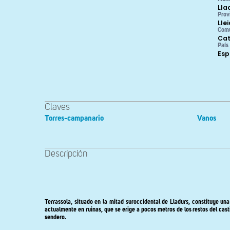
Lla
Prov
Lle
Com
Cat
País
Es
Claves
Torres-campanario
Vanos
Descripción
Terrassola, situado en la mitad suroccidental de Lladurs, constituye un
actualmente en ruinas, que se erige a pocos metros de los restos del cast
sendero.