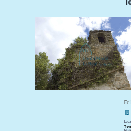
T
Edi
Loca
Ter
Muni