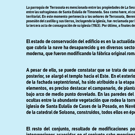
La parroquia de Terrassola es mencionada entre las propiedades de La Seu de
entre las sufragáneas de Santa Eulalia de Timoneda. Sea como fuere, el co
territorial. En este momento pertenecía a los señores de Terrassola, Beren
posesión del castillo y sus tierras, incluyendo la iglesia, fue reclamada p
la tercera acta de consagración de su iglesia (1163). Por último, a finales de
El estado de conservación del edificio es en la actualid
que cubría la nave ha desaparecido y en diversos sector
moderna, que fueron modificando la fábrica original rom
A pesar de ello, se puede constatar que se trata de un
posterior, se alargó el templo hacia el Este. En el exteri
de la fachada septentrional, ha sido atribuido a la eta
elementos, es preciso destacar el campanario, de planta
bajo arco de medio punto dovelado. En las paredes del
ocultas entre la abundante vegetación que rodea la torre
iglesia de Santa Eulalia de Cases de la Posada, en Nav
de la catedral de Solsona, construidos, todos ellos en 
El resto del conjunto, resultado de modificaciones po