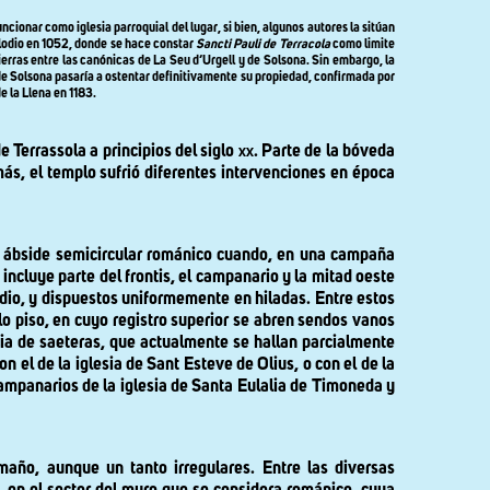
cionar como iglesia parroquial del lugar, si bien, algunos autores la sitúan
 alodio en 1052, donde se hace constar
Sancti Pauli de Terracola
como limite
ierras entre las canónicas de La Seu d’Urgell y de Solsona. Sin embargo, la
a de Solsona pasaría a ostentar definitivamente su propiedad, confirmada por
de
la Llena
en 1183.
e Terrassola a principios del siglo
xx
. Parte de la bóveda
más, el templo sufrió diferentes intervenciones en época
 al ábside semicircular románico cuando, en una campaña
e incluye parte del frontis, el campanario y la mitad oeste
edio, y dispuestos uniformemente en hiladas. Entre estos
lo piso, en cuyo registro superior se abren sendos vanos
ia de saeteras, que actualmente se hallan parcialmente
 el de la iglesia de Sant Esteve de Olius, o con el de la
ampanarios de la iglesia de Santa Eulalia de Timoneda y
amaño, aunque un tanto irregulares. Entre las diversas