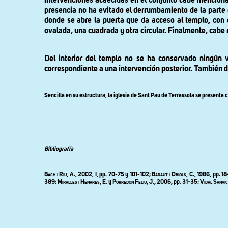
intervenciones acaecidas en el conjunto cabe mencionar
presencia no ha evitado el derrumbamiento de la parte 
donde se abre la puerta que da acceso al templo, con 
ovalada, una cuadrada y otra circular. Finalmente, cabe
Del interior del templo no se ha conservado ningún v
correspondiente a una intervención posterior. También de
Sencilla en su estructura, la iglesia de Sant Pau de Terrassola se presenta
Bibliografía
Bach i Riu, A., 2002, I,
pp
. 70-75
y
101-102; Baraut i Obiols,
C., 1986, pp. 1
389;
Miralles i Henares
, E. y
Porredon Feliu
, J., 2006, pp. 31-35;
Vidal Sanvi