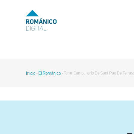
Pasar
al
MENU
TOP
contenido
principal
MAIN
NAVIGATION
Inicio
El Románico
Torre-Campanario De Sant Pau De Terras
-
-
Sobrescribir
enlaces
de
ayuda
a
la
navegación