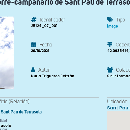
orre-campanario de Sant Pau de Terraso
Identificador
Tipo
25124_07_001
Image
Fecha
Cobert
42.0635414,
26/10/2021
Autor
Colab
Nuria Trigueros Beltrán
Sin informa
ficio (Relación)
Ubicación
Sant Pau 
Sant Pau de Terrasola
lidad
rasola
cipio