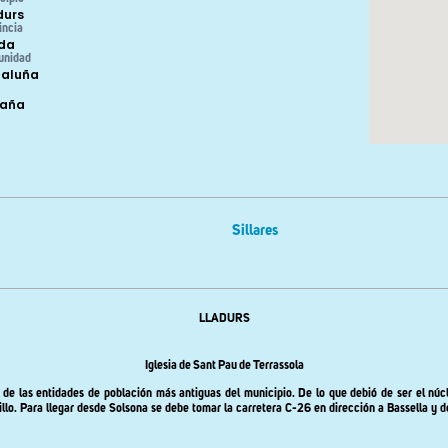
durs
incia
ida
unidad
aluña
paña
Sillares
LLADURS
Iglesia de Sant Pau de Terrassola
a de las entidades de población más antiguas del municipio. De lo que debió de ser el nú
illo. Para llegar desde Solsona se debe tomar la carretera C-26 en dirección a Bassella y d