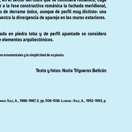
, en el sector del muro que se considera románico, cuya
 a la fase constructiva románica la fachada meridional,
s de derrame único, aunque de perfil muy distinto: una
estra la divergencia de aparejo en los muros exteriores.
zada en piedra toba y de perfil apuntado se considera
de elementos arquitectónicos.
s ornamentales y la simplicidad de su planta.
Texto y fotos: Nuria Trigueros Beltrán
orens Solé
, A., 1986-1987, II, pp. 506-508;
Llorens i Solé, A., 1992-1993,
p.