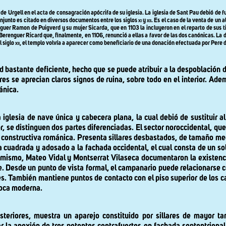
 Urgell en el acta de consagración apócrifa de su iglesia. La iglesia de Sant Pau debió de fun
njunto es citado en diversos documentos entre los siglos
xi
y
xii
. Es el caso de la venta de un
guer Ramon de Puigverd y su mujer Sicarda, que en 1103 la incluyeron en el reparto de sus t
or Berenguer Ricard que, finalmente, en 1106, renunció a ellas a favor de las dos canónicas. L
l siglo
xii,
el templo volvía a aparecer como beneficiario de una donación efectuada por Pere 
ad bastante deficiente, hecho que se puede atribuir a la despoblación d
es se aprecian claros signos de ruina, sobre todo en el interior. Ade
ánica.
a iglesia de nave única y cabecera plana, la cual debió de sustituir
or, se distinguen dos partes diferenciadas. El sector noroccidental, qu
pa constructiva románica. Presenta sillares desbastados, de tamaño m
 cuadrada y adosado a la fachada occidental, el cual consta de un so
 mismo, Mateo Vidal y Montserrat Vilaseca documentaron la existenc
. Desde un punto de vista formal, el campanario puede relacionarse con
ès. También mantiene puntos de contacto con el piso superior de los c
época moderna.
steriores, muestra un aparejo constituido por sillares de mayor t