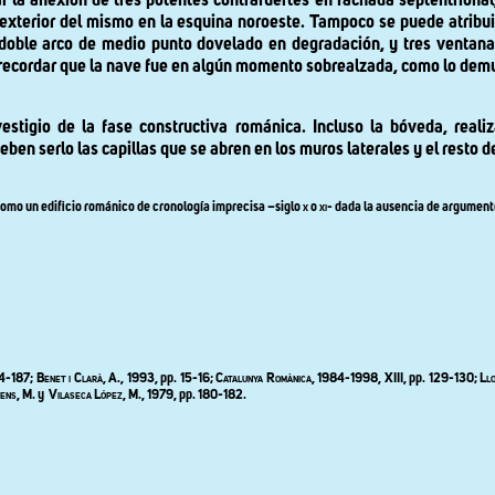
 la anexión de tres potentes contrafuertes en fachada septentrional
exterior del mismo en la esquina noroeste. Tampoco se puede atribuir
doble arco de medio punto dovelado en degradación, y tres ventana
 recordar que la nave fue en algún momento sobrealzada, como lo demu
estigio de la fase constructiva románica. Incluso la bóveda, reali
ben serlo las capillas que se abren en los muros laterales y el resto 
 como un edificio románico de cronología imprecisa –siglo
x
o
xi
- dada la ausencia de argumento
84-187;
Benet i Clarà
, A., 1993, pp. 15-16;
Catalunya Romànica
, 1984-1998, XIII, pp. 129-130;
Ll
cens, M.
y
Vilaseca López, M.
, 1979, pp. 180-182.