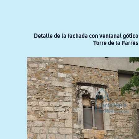
ayuda
a
la
navegación
Detalle de la fachada con ventanal gótico
Torre de la Farrès