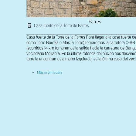
Farres
Casa fuerte de la Torre de Farres
Casa fuerte de la Torre de la Farrès Para llegar a la casa fuerte d
como Torre Borel·la o Mas la Torre) tomaremos la carretera C-66
recorridos 14 km tomaremos la salida hacia la carretera de Banyo
vecindario Melianta. En la última rotonda del núcleo nos desviare
torre la encontramos a mano izquierda, es la última casa del veci
sobre
Más información
Detalle
de
la
fachada
con
ventanal
gótico
de
la
Casa
Fuerte
de
la
Torre