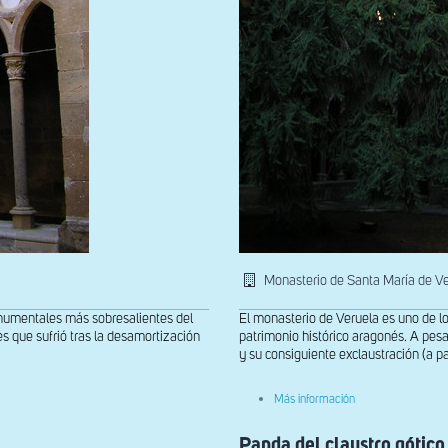
Monasterio de Santa María de V
onumentales más sobresalientes del
El monasterio de Veruela es uno de l
es que sufrió tras la desamortización
patrimonio histórico aragonés. A pesar
y su consiguiente exclaustración (a par
sobre
Más información
Claustro
gótico
Panda del claustro gótico