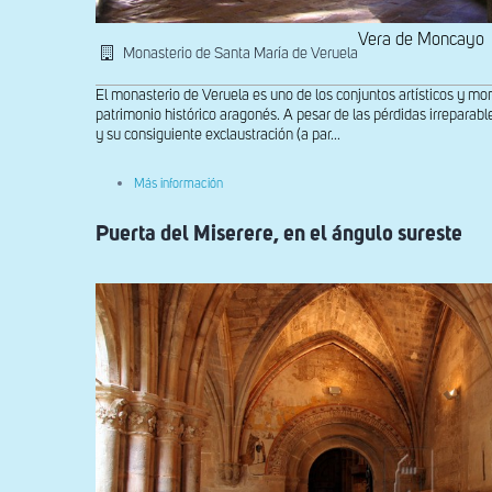
Vera de Moncayo
Monasterio de Santa María de Veruela
El monasterio de Veruela es uno de los conjuntos artísticos y m
patrimonio histórico aragonés. A pesar de las pérdidas irreparabl
y su consiguiente exclaustración (a par...
sobre
Más información
Panda
del
Puerta del Miserere, en el ángulo sureste
Capítulo