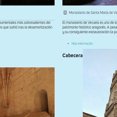
Monasterio de Santa María de V
onumentales más sobresalientes del
El monasterio de Veruela es uno de l
es que sufrió tras la desamortización
patrimonio histórico aragonés. A pesar
y su consiguiente exclaustración (a par
sobre
Más información
Panda
del
Cabecera
claustro
gótico