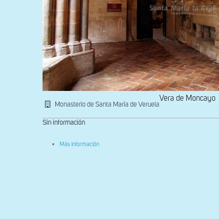
Vera de Moncayo
Monasterio de Santa María de Veruela
Sin información
sobre
Más información
Puerta
del
Miserere,
en
el
ángulo
sureste