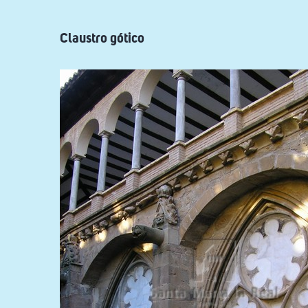
de
la
Farrès
Claustro gótico