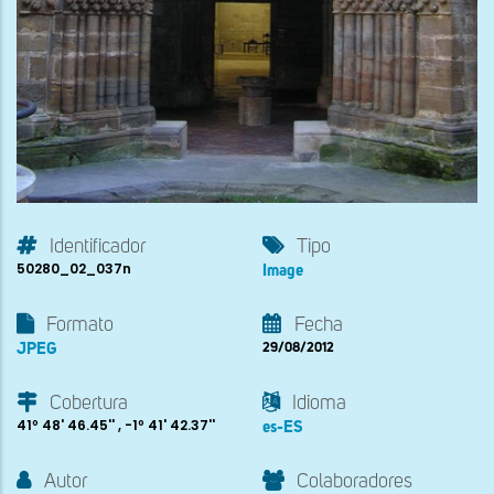
Identificador
Tipo
50280_02_037n
Image
Formato
Fecha
JPEG
29/08/2012
Cobertura
Idioma
41º 48' 46.45'' , -1º 41' 42.37''
es-ES
Autor
Colaboradores