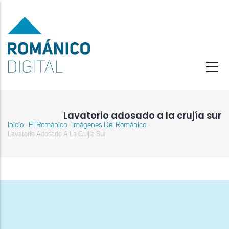
Pasar
al
contenido
principal
Lavatorio adosado a la crujía sur
Inicio
El Románico
Imágenes Del Románico
-
-
-
Sobrescribir
Lavatorio Adosado A La Crujía Sur
enlaces
de
ayuda
a
la
navegación