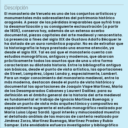
Descripción
El monasterio de Veruela es uno de los conjuntos artísticos y monumentales más sobresalientes del patrimonio histórico aragonés. A pesar de las pérdidas irreparables que sufrió tras la desamortización y su consiguiente exclaustración (a partir de 1835), conserva hoy, además de un extenso acerbo documental, piezas capitales del arte medieval y renacentista. La presencia a fines del siglo XIX de Gustavo Adolfo Bécquer le ha dotado de un aura romántica popular. No es de extrañar que la historiografía le haya prestado una enorme atención, ya desde el siglo XIX. Tal es así que el monasterio cuenta con estudios monográficos, antiguos y modernos, que abarcan prácticamente todos los asuntos que de una u otra forma caracterizan su dilatada historia. Entre la bibliografía antigua son básicas, desde el punto de vista artístico, las aportaciones de Street, Lampérez, López Landa y, especialmente, Lambert. Para un mejor conocimiento del monasterio medieval, entre la más moderna, destacan desde el punto de vista histórico y documental las aportaciones de Joaquín Vispe Martínez, María de los Desamparados Cabanes y Laurent Dailliez; para su definición en el ámbito general de la historia del arte medieval es fundamental el trabajo de Ignacio Martínez Buenaga; y desde un punto de vista más arquitectónico y compositivo es especialmente sugerente el estudio monográfico realizado por María Luisa López Sardá. Igual interés y minuciosidad muestra el detallado análisis de las marcas de cantería realizado por Jiménez Zorzo, Martínez Buenaga, Martínez Prades y Rubio Samper. Este envidiable esfuerzo investigador y bibliográfico culminó en 2006 con la organización de la exposición “Tesoros de Veruela”, que termina por poner al día la mayor parte de las cuestiones. Sólo se echa en falta una publicación completa y razonada de los riquísimos repertorios documentales conservados. Esta ingente labor, ya iniciada, deberá terminar por clarificar algunas cuestiones todavía controvertidas y abiertas. El monasterio se va a erigir en un contexto espiritual, artístico e histórico excepcional. Veruela es una fundación cisterciense, de las que conforman la primera oleada en la expansión de la orden por la Península Ibérica. Como cientos de abadías por toda Europa, Veruela va a seguir el paradigma compositivo y funcional que forjó San Bernardo en la primera mitad del siglo XII. Y no estamos hablando de un “estilo cisterciense” desde el punto de vista formal. La arquitectura cisterciense no se preocupa de los estilos, no forma una etiqueta propia; sus oratorios van mostrar, especialmente en los reinos cristianos peninsulares, las invariantes estilísticas de su contexto creativo. Pero el paradigma cisterciense existe. Ese arquetipo establece una precisa ordenación de las partes que integran el monasterio, un modo de construir funcional y duradero, y un diseño proporcional y armónico. Además parte de un planeamiento determinado por los aprovechamientos hidraúlicos, con una estructura que centra la roturación y el trabajo de las tierras del entorno, y que encuentra su esencia en la dinamización económica de los recursos. En definitiva, un monasterio cisterciense en los años centrales del siglo XII, además de oración e intercesión con el mundo celestial, constituye una comunidad en marcha, activa, ávida de crecer. Ávida de construir. Deseosa de ofrecer a Dios una arquitectura eterna. Las tierras del valle del Ebro occidental se iban progresivamente adaptando a la nueva realidad política y poblacional que la reconquista cristiana de Tudela y Tarazona había posibilitado. Nuevas elites, nuevos señoríos, nuevos pobladores. La reconquista pondrá en manos de las familias más proximas a la monarquía y a los hechos de armas unos recursos económicos hasta entonces desconocidos en el mundo cristiano. Los monjes, como depositarios de las oraciones de la comunidad y mediadores con el mundo de la muerte y lo sagrado, van a recibir parte de esas rique- zas. En los cartularios quedan reflejadas las propiedades y tierras donadas o compradas por los monasterios; no las donaciones dinerarias. Y como apunta Joaquín Vispe, la comunidad cisterciense de Veruela parece disponer, incluso antes de 1150, de grandes cantidades de metálico. De ahí que compren abundantes tierras y propiedades en sus primeros años de vida en la comarca. De ahí que los monjes puedan pagar el trabajo a destajo de los canteros que sobre los sillares de la iglesia abacial dejaron grabadas más de 600 señales gliptográficas diferentes (JIMÉNEZ ZORZO, MARTÍNEZ BUENAGA, MARTÍNEZ PRADES y RUBIO SAMPER, 1986). Una enormidad nunca vista, ni antes ni después, en estos bellos parajes de las faldas del Moncayo. Y en Veruela, como en Poblet, Fitero o La Oliva tocó románico. Efectivamente, aunque el monasterio de Veruela va a comenzar su construcción en un tiempo que se va a asomar a importantes cambios y trasformaciones artísticas, su planeamiento y principales elementos estructurales son románicos. Conforme avance el último tercio del siglo XII, la arquitectura de los territorios cristianos meridionales del occidente europeo va a ir incorporando novedades propias ya del gótico. Ése es el caso de las bóvedas de arcos cruzados, primero, y, después, de las ya características bóvedas de crucería. Ése será el caso del monasterio de Veruela, inserto de lleno en ese apasionante momento de transformaciones y cambios. En consecuencia, nos encontramos con un imponente y ambicioso proyecto románico, que además va a estar directamente determinado por las especificidades topográficas de la orden monástica a la que se adscribe: el Císter. En este contexto nos vamos a fijar especialmente en la gran iglesia abacial y en las tres alas perimetrales que, en torno al claustro gótico, conforman las dependencias más antiguas del complejo monástico. Como apunta la historiografía de la orden, los cistercienses buscaban para la fundación de sus monasterios lugares apartados, a menudo sometidos a unas condiciones climatológicas y productivas adversas. No fue ése el caso de Veruela. Su vida comenzó en un ámbito agrícola ya habitado y estructurado. Y lo que más nos interesa, la construcción del cenobio monástico románico no fue una isla en un entorno desértico. En los años sesenta, setenta y ochenta del siglo XII, a la vez que se erige la cabecera y las primeras estancias verolenses, se inician también las catedrales de Tarazona y Tudela (en un radio de 10 km, media jornada de camino), los igualmente bernardos monasterios de Fitero (20 km, una jornada) y La Oliva (40 km, dos jornadas), y las catedrales de Zaragoza y Santo Domingo de la Calzada (radio de 80 km, cuatro jornadas). Y estos seis edificios, teniendo en cuenta sólo las grandes fábricas, especialmente las monásticas, consiguieron rematar oratorios de 80 m de longitud y, entre todas, cuatro cabeceras con girola y capillas radiales. La obra de nuestro monasterio se integra así en un contexto artístico muy rico y creativo, donde los oficios de la obra debían de estar perfectamente formados y consolidados. Nos vamos a enfrentar a un conjunto de construcciones erigidas con cuantiosos medios económicos; con solvencia y liquidez. El empeño de la empresa es palpable. Como veremos, el planeamiento muestra evidentes síntomas de maestría y coherencia estructural, que más allá de las exitosas propuestas funcionales experimentadas por la orden, caracteriza a un maestro especialmente hábil en la geometría proyectual. Bajo una de las ventanas de la sala capitular, conservamos la piedra de mesura, verdadero patrón de todas las medidas del edificio (LLOVERAS I MONTSERRAT, 1989; LÓPEZ SARDÁ, 1996). Luego vendrán los detalles. Como veremos, son excepcionales. Veruela conserva las mesas de altar románicas, las credencias con lavamanos y su correspondiente desagüe, una colección de más de 250 capiteles, la mayoría de ellos labrados, arquerías ciegas rodeando todo el edificio... También conservamos, como es habitual en las fundaciones monásticas, un interesante aporte documental que sitúa en el tiempo el origen de la comunidad y su desarrollo. Pero Veruela, y esto es mucho menos frecuente, escribe en sus muros buena parte de la historia constructiva de la abacial. Las actas de consagración de sus altares fueron copiadas sobre sus paramentos, y, bien repintadas durante generaciones, bien ocultas por ornamentos muebles, nos han llegado hasta hoy. En consecuencia, esta inaudita fuente de información nos va a permitir asignar cronologías razonablemente seguras, al menos a seis de las capillas, posibilitando así una reconstrucción bastante segura de su proceso cronoconstructivo. En la actualidad, la visita al monasterio de Veruela constituye una experiencia cultural de primer orden. Son muchos los atractivos que presenta: el paisaje de las estribaciones del Moncayo, su apasionante patrimonio medieval y renacentista, la historia monástica, el recinto amurallado, el museo del vino, la ruta de Bécquer... Todo en un perfecto estado de conservación. Esta realidad gratificante no oculta una historia verdaderamente compleja, especialmente desde la exclaustración provocada por los decretos desamortizadores del siglo XIX. Veamos cuáles son sus principales jalones. En los años 40 del siglo XII, un grupo de monjes se instalan en las laderas del Moncayo e inician su vida en comunidad bajo la regla benedictina de orientación cisterciense. Luego abundaremos más en el controvertido problema de la data y carácter concreto del proceso de fundación del cenobio. El valle del Ebro había sido reconquistado hacía unos veinte años; no obstante, quedaban abundantes zonas fronterizas que no habían sido pobladas, a pesar de la relativa cercanía a ciudades importantes. Igual que los monasterios de Fitero y La Oliva, también cistercienses y, como veremos, muy relacionados entre sí, Veruela se funda en un espacio disputado por Aragón, Castilla y Navarra. En ese contexto histórico y geográfico, la comunidad cisterciense se va a ver favorecid