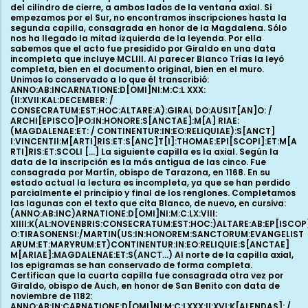
K[ALENDAS]: / DEC[EM]B[ER]:C[ON]SECRATV[M]:E[ST]:HOC:ALTARE:AB:GIRALDO: / AUSITANO:ARCHEP[ISCOP]O:IN:HONORE:S[ANCT]I:B[ENE]DICTI:ET: / C[ON]TIN[ENTU]R:IN:EO:RELIQUIE:S[ANCT]I:STEP:H[AN]I:EPI[SC OPO]:ET:SCOLI:INNOCENTU[M]:ET:S[ANCT]I:XP[ST]OFORI:M[A] R[TIRIS] S[ANCT]I:ET:BERNARDI:ABB AT[IS] S[ANCT]I. La última capilla por este lado fue consagrada por Juan, obispo de Tarazona, el 25 de julio de 1173, en honor de San Pedro y San Pablo: ANNO:AB:IN:CARNATIONE:D[OMI] NI:M:C:LXX:III:VIII:K[A]L[ENDAS]:AUGUSTI: / C[ON]SEC[RA]TU[M] :E[ST]:HOC:ALTARE:A:JOANNES:EPI[SCOPO]:TIRASONENSI:IN:HON ORE:S[ANCT]I:AP[OS]TOLI:PETRI:ET:PAULI:ET:CONT[INENTUR:IN:E O:RELIQUIAE:...] ET:ALIORUM [...] Blanco Trías cita un epigrama más, que leyó en el muro de la primera capilla por el lado sur, la que en la actualidad no conserva resto alguno de la inscripción: (ANNO:AB:INCARNATIONE:D[OMI]NI:M:C:LXX:III:V:KAL[ENDA S]:MAJII:CONSECRATUM: / EST:HOC:ALTARE:A:JOANNE:EPI[SCOPO]:T IRASONENSI:IN:HONOREM:S[AN]CTI: / JOANNIS:ET:CONTINENTUR:IN EO:RELIQUIAE[...]ET:ALIORUM: / QUORUNDAM...) Por último, ya se ha apuntado que el mismo autor recoge la noticia de que durante la revisión de altares realizada por el abad Lope Marco en el siglo XVI, el propio prelado constató que Juan, obispo de Tarazona, había consagrado, también un 25 de junio de 1178, la capilla del crucero sur en honor a San Miguel. Si el corpus epigráfico de la corona de capillas de la girola abarca de 1168 a 1182, en lo que podemos considerar la primera fase constructiva del edificio, la leyenda pintada sobre los cuatro soportes centrales de la capilla mayor es el testimonio escrito que cierra su proceso constructivo. Es más larga y detallada. Se lee por renglones, de tal forma que para concluir la primera línea de texto debemos leer uno tras otro su contenido en cada pilar. A lo largo de seis líneas narra la ceremonia solemne, realizada el 15 de noviembre de 1248, por la cual se dedicó el monasterio y se consagró su altar mayor en honor de la Virgen María. El acto fue oficiado por Aznar, obispo de Calahorra, y a él asistieron García, obispo de Tarazona, Rogelio, abad de l´Escale-Dieu y ocho abades más. Además del propio interés del contenido de la inscripción, en esta ocasión conservamos también el documento original del acta de consagración (regesta y análisis publicados por Javier Cañada Cabanes). La inscripción es una copia literal del acta, por lo que constatamos, al menos en este caso, la completa identidad de actas documentales e inscripciones pintadas. LA IGLESIA ABACIAL Si nos situamos en el interior del templo, sobre la escalinata del tramo de los pies, y contemplamos en la distancia el altar mayor de Santa María de Veruela, adquirimos la conciencia de vivir un volumen construido de vigorosa plasticidad e intensamente solemne. Las sucesiones de arcos y tramos, jerarquizadas por un orden tan patente como invisible, nos llevan hacia la cabecera y su luz cenital, hacia la girola y sus penumbras, siguiendo un impulso casi litúrgico, que nos hace pasar de una capilla a otra hasta completar el recorrido de nuevo en las naves. Domina el orden, el equilibrio y la composición de las partes, en una sintonía que hace de la armonía un ejercicio de unidad proporcional. ¿Son sensaciones propias de un público avisado o responden verdaderamente a una sistemática concepción armónica de las partes? O, formulada la cuestión de otra manera, esa sensación de solemnidad y equilibrio atemporal, ¿está dentro o fuera de nosotros? Hace unos años, María Luisa López Sardá concretó las complejas analogías e interrelaciones numéricas de las que parten tanto la composición planimétrica del edificio como los alzados y las cotas de sus naves y bóvedas. Las conclusiones son convincentes y aleccionandoras. La abacial de Veruela es una compleja estructura diseñada a partir de las referencias métricas buriladas bajo una de las ventanas de la sala capitular. Esta piedra de mesura, estudiada por Lloveras, nos da la clave para interpretar las principales medidas de la planta y los alzados. El pie pequeño, en torno a 18 cm, el mediano, de unos 23,5 cm, y el grande de 25 cm van a servir de patrón para todas las medidas. Junto a los tres pies de medida, la losa lleva grabadas la escuadra como aparejo de construcción y la vescica como instrumento proyectual. En consecuencia, la definición concreta de la planta y los alzados desvela una compleja y premeditada composición, que parte de los juegos numéricos, la proporción aurea y las escalas armónicas. Arte para un espacio excepcional, un amplificador pétreo para las oraciones de los monjes. Una arquitectura para las almas, un arte mediador entre el cielo y la tierra. Efectivamente, las dimensiones del edificio son imponentes: la longitud total se acerca a los 80 m, por 32 para el crucero; nave central, transepto y capilla mayor se erigen con una luz que supera los 9 m. La girola es más angosta, con 2,4 m entre pilares; las naves laterales casi duplican su anchura con 4,5 m. Por último, las alturas de las bóvedas alcanzan los 18 m para la nave central, por 9 para las laterales. A simple vista, estos datos, sólo orientivos, nos sirven para valorar tanto el empeño del edificio, como las relaciones proporporcionales y armónicas que generan planta y alzados. Especialmente la relación 1:2, tan apreciada por los constructores del Císter, determina las alturas y anchuras de naves y arcos. Quizá sea la cabecera la parte más compleja y peculiar del edificio. Está formada por un gran presbiterio, dividido en dos tramos: el anteábside rectangular y el hemiciclo de cierre. Sus ocho soportes arman el muro mediante siete arcos apuntados que se abren a la girola y a su corona de capillas radiales. Como el presbiterio se monta sobre un podio escalonado, el pavimento del deambulatorio se fija casi un metro por debajo. A su vez, también se articula mediante siete tramos, rectangulares en cada una de las embocaduras y trapezoidales para el resto. Precisamente son éstos los que acogen el engarce con cada una de las capillas radiales, todas iguales, todas tangentes, todas articuladas de nuevo con anteábside rectangular y hemiciclo ligeramente más estrecho. A ellas se asocian las otras dos capillas abiertas al crucero. Su altura es la misma que la del deambulatorio; sus dimensiones coinciden con las radiales. Quizá sea el engarce de toda esta parte del proyecto el elemento más significativo de su diseño. El maestro consigue uniformizar los volúmenes de las siete capillas, obteniendo así un aprovechamiento intensivo de las posibilidades que le daba una articulación con girola. Fitero, al ampliar el crucero en un tramo más, erigirá siete capillas; La Oliva, con una cabecera en batería, sólo erigirá cuatro. La liturgia cisterciense potenciaba la construcción de numerosas capillas y altares. Quizá ésa sea la idea que subyace bajo el diseño de girola y capillas. Los alzados de los tres volúmenes consiguientes establecen una relación admirable. En primer lugar presentan una evidente jerarquía escalonada, que será patente al exterior: por encima el altar mayor, en medio la girola, por debajo los ábsides radiales. Despúes sorprende el matizado juego de luces y compartimentaciones espaciales. Así, deslumbra la capilla mayor con su volumen amplio, diáfano y luminoso; la girola, por su parte, aparece angosta y relativamente oscura, casi como un intinerario iniciático, íntimo frente a la solemnidad del presbiterio. En este ambiente de penumbra las capillas adquieren cierta autonomía, subrayada por el sobrio amueblamiento pétreo felizmente conservado. Y es que cada capilla conserva su mesa de altar románica, junto a las credencias y los lavamanos con desagüe exterior. Este amueblamiento, de rango monumental, señala el empeño y recursos con el que se afrontan las primeras fases constructivas. Ya el propio George Street, en su estudio publicado en 1865, percibió la relevancia y peculiaridad de estos elementos. Quizá la mesa de altar más bella es la de la primera capilla al norte de la axial. Los cinco capiteles de las columnillas que la sostienen muestran capiteles de copas altas y cónicas, con motivos muy estilizados, inspirados en hojas lancetadas o hendidas que nacen de los collarinos. Son motivos que luego veremos también en algunos de los capiteles de los soportes. Y es que uno de los aspectos más sorprendentes de las capillas radiales es que se conservan tal y como se construyeron, incluso con el pavimento de losas de piedra original, incluso con las epigrafías pintadas. Trasmiten una intensa sensación de solidez, que aproxima la arquitectua construida al concepto de cueva refugio. En sus pequeñas dimensiones (4 m de anchura por 3 m de profundidad) destacan la regularidad y tamaño de los sillares del muro, inversamente proporcionales al tamaño de la ventana, muy contenido. La embocadura va armada con un poderoso arco de medio punto que anuncia el cañón del anteábside; para el hemiciclo se monta la correspondiente bóveda de horno. Muros y bóvedas llevan una imposta con molduras intermintentes de palmetas y tallos ondulantes. Lo curioso es que esta imposta monta piezas labradas mezcladas con otras lisas, sin aparente ordenación. Aparece completa sólo en la capilla axial; decora el anteábside de la siguiente hacia el Norte y los ángulos del hemiciclo en la última por ese lado. Por el otro, el primero lleva la moldura en los ángulos y parte del hemiciclo; y por último el siguiente, otra vez junto al axial, en los ángulos y el lado norte del anteábside. Como hemos visto, la girola es un espacio angosto y algo más alto que las capillas. Esa diferencia de altura tiene una evidente justificación práctica: acoger sobre la rosca de cada embocadura una ventana abocinada y de medio punto, de dimensiones parecidas a las de las capillas. Su aporte lumínico es imprescindible para que el deambulatorio sea practicable. El paramento en el que se centran es liberado gracias a la incorporación de bóvedas de arcos cruzados pa