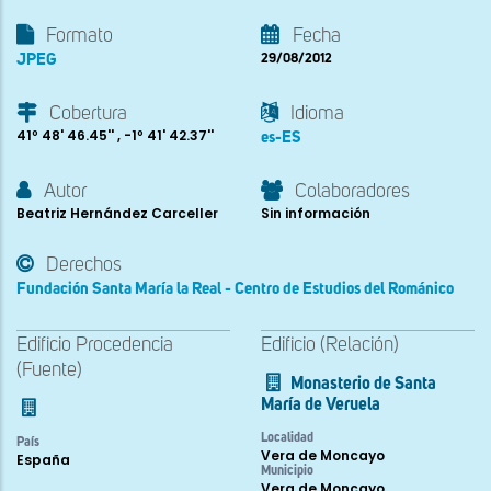
Formato
Fecha
JPEG
29/08/2012
Cobertura
Idioma
41º 48' 46.45'' , -1º 41' 42.37''
es-ES
Autor
Colaboradores
Beatriz Hernández Carceller
Sin información
Derechos
Fundación Santa María la Real - Centro de Estudios del Románico
Edificio Procedencia
Edificio (Relación)
(Fuente)
Monasterio de Santa
María de Veruela
Localidad
País
Vera de Moncayo
España
Municipio
Vera de Moncayo