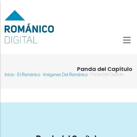
Pasar
al
contenido
principal
Panda del Capítulo
Inicio
El Románico
Imágenes Del Románico
Panda Del Capítulo
-
-
-
Sobrescribir
enlaces
de
ayuda
a
la
navegación