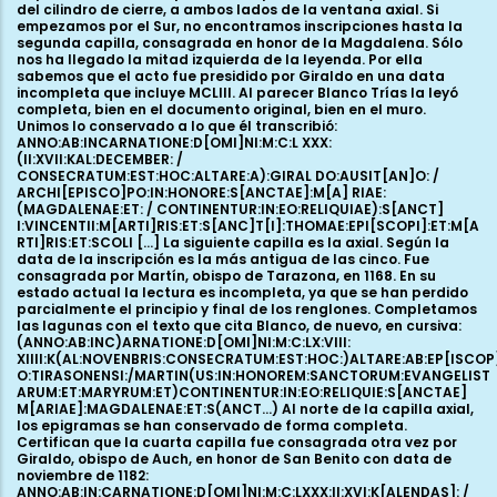
II:XVI:K[ALENDAS]: / DEC[EM]B[ER]:C[ON]SECRATV[M]:E[ST]:HOC:ALTARE:AB:GIRALDO: / AUSITANO:ARCHEP[ISCOP]O:IN:HONORE:S[ANCT]I:B[ENE]DICTI:ET: / C[ON]TIN[ENTU]R:IN:EO:RELIQUIE:S[ANCT]I:STEP:H[AN]I:EPI[SC OPO]:ET:SCOLI:INNOCENTU[M]:ET:S[ANCT]I:XP[ST]OFORI:M[A] R[TIRIS] S[ANCT]I:ET:BERNARDI:ABB AT[IS] S[ANCT]I. La última capilla por este lado fue consagrada por Juan, obispo de Tarazona, el 25 de julio de 1173, en honor de San Pedro y San Pablo: ANNO:AB:IN:CARNATIONE:D[OMI] NI:M:C:LXX:III:VIII:K[A]L[ENDAS]:AUGUSTI: / C[ON]SEC[RA]TU[M] :E[ST]:HOC:ALTARE:A:JOANNES:EPI[SCOPO]:TIRASONENSI:IN:HON ORE:S[ANCT]I:AP[OS]TOLI:PETRI:ET:PAULI:ET:CONT[INENTUR:IN:E O:RELIQUIAE:...] ET:ALIORUM [...] Blanco Trías cita un epigrama más, que leyó en el muro de la primera capilla por el lado sur, la que en la actualidad no conserva resto alguno de la inscripción: (ANNO:AB:INCARNATIONE:D[OMI]NI:M:C:LXX:III:V:KAL[ENDA S]:MAJII:CONSECRATUM: / EST:HOC:ALTARE:A:JOANNE:EPI[SCOPO]:T IRASONENSI:IN:HONOREM:S[AN]CTI: / JOANNIS:ET:CONTINENTUR:IN EO:RELIQUIAE[...]ET:ALIORUM: / QUORUNDAM...) Por último, ya se ha apuntado que el mismo autor recoge la noticia de que durante la revisión de altares realizada por el abad Lope Marco en el siglo XVI, el propio prelado constató que Juan, obispo de Tarazona, había consagrado, también un 25 de junio de 1178, la capilla del crucero sur en honor a San Miguel. Si el corpus epigráfico de la corona de capillas de la girola abarca de 1168 a 1182, en lo que podemos considerar la primera fase constructiva del edificio, la leyenda pintada sobre los cuatro soportes centrales de la capilla mayor es el testimonio escrito que cierra su proceso constructivo. Es más larga y detallada. Se lee por renglones, de tal forma que para concluir la primera línea de texto debemos leer uno tras otro su contenido en cada pilar. A lo largo de seis líneas narra la ceremonia solemne, realizada el 15 de noviembre de 1248, por la cual se dedicó el monasterio y se consagró su altar mayor en honor de la Virgen María. El acto fue oficiado por Aznar, obispo de Calahorra, y a él asistieron García, obispo de Tarazona, Rogelio, abad de l´Escale-Dieu y ocho abades más. Además del propio interés del contenido de la inscripción, en esta ocasión conservamos también el documento original del acta de consagración (regesta y análisis publicados por Javier Cañada Cabanes). La inscripción es una copia literal del acta, por lo que constatamos, al menos en este caso, la completa identidad de actas documentales e inscripciones pintadas. LA IGLESIA ABACIAL Si nos situamos en el interior del templo, sobre la escalinata del tramo de los pies, y contemplamos en la distancia el altar mayor de Santa María de Veruela, adquirimos la conciencia de vivir un volumen construido de vigorosa plasticidad e intensamente solemne. Las sucesiones de arcos y tramos, jerarquizadas por un orden tan patente como invisible, nos llevan hacia la cabecera y su luz cenital, hacia la girola y sus penumbras, siguiendo un impulso casi litúrgico, que nos hace pasar de una capilla a otra hasta completar el recorrido de nuevo en las naves. Domina el orden, el equilibrio y la composición de las partes, en una sintonía que hace de la armonía un ejercicio de unidad proporcional. ¿Son sensaciones propias de un público avisado o responden verdaderamente a una sistemática concepción armónica de las partes? O, formulada la cuestión de otra manera, esa sensación de solemnidad y equilibrio atemporal, ¿está dentro o fuera de nosotros? Hace unos años, María Luisa López Sardá concretó las complejas analogías e interrelaciones numéricas de las que parten tanto la composición planimétrica del edificio como los alzados y las cotas de sus naves y bóvedas. Las conclusiones son convincentes y aleccionandoras. La abacial de Veruela es una compleja estructura diseñada a partir de las referencias métricas buriladas bajo una de las ventanas de la sala capitular. Esta piedra de mesura, estudiada por Lloveras, nos da la clave para interpretar las principales medidas de la planta y los alzados. El pie pequeño, en torno a 18 cm, el mediano, de unos 23,5 cm, y el grande de 25 cm van a servir de patrón para todas las medidas. Junto a los tres pies de medida, la losa lleva grabadas la escuadra como aparejo de construcción y la vescica como instrumento proyectual. En consecuencia, la definición concreta de la planta y los alzados desvela una compleja y premeditada composición, que parte de los juegos numéricos, la proporción aurea y las escalas armónicas. Arte para un espacio excepcional, un amplificador pétreo para las oraciones de los monjes. Una arquitectura para las almas, un arte mediador entre el cielo y la tierra. Efectivamente, las dimensiones del edificio son imponentes: la longitud total se acerca a los 80 m, por 32 para el crucero; nave central, transepto y capilla mayor se erigen con una luz que supera los 9 m. La girola es más angosta, con 2,4 m entre pilares; las naves laterales casi duplican su anchura con 4,5 m. Por último, las alturas de las bóvedas alcanzan los 18 m para la nave central, por 9 para las laterales. A simple vista, estos datos, sólo orientivos, nos sirven para valorar tanto el empeño del edificio, como las relaciones proporporcionales y armónicas que generan planta y alzados. Especialmente la relación 1:2, tan apreciada por los constructores del Císter, determina las alturas y anchuras de naves y arcos. Quizá sea la cabecera la parte más compleja y peculiar del edificio. Está formada por un gran presbiterio, dividido en dos tramos: el anteábside rectangular y el hemiciclo de cierre. Sus ocho soportes arman el muro mediante siete arcos apuntados que se abren a la girola y a su corona de capillas radiales. Como el presbiterio se monta sobre un podio escalonado, el pavimento del deambulatorio se fija casi un metro por debajo. A su vez, también se articula mediante siete tramos, rectangulares en cada una de las embocaduras y trapezoidales para el resto. Precisamente son éstos los que acogen el engarce con cada una de las capillas radiales, todas iguales, todas tangentes, todas articuladas de nuevo con anteábside rectangular y hemiciclo ligeramente más estrecho. A ellas se asocian las otras dos capillas abiertas al crucero. Su altura es la misma que la del deambulatorio; sus dimensiones coinciden con las radiales. Quizá sea el engarce de toda esta parte del proyecto el elemento más significativo de su diseño. El maestro consigue uniformizar los volúmenes de las siete capillas, obteniendo así un aprovechamiento intensivo de las posibilidades que le daba una articulación con girola. Fitero, al ampliar el crucero en un tramo más, erigirá siete capillas; La Oliva, con una cabecera en batería, sólo erigirá cuatro. La liturgia cisterciense potenciaba la construcción de numerosas capillas y altares. Quizá ésa sea la idea que subyace bajo el diseño de girola y capillas. Los alzados de los tres volúmenes consiguientes establecen una relación admirable. En primer lugar presentan una evidente jerarquía escalonada, que será patente al exterior: por encima el altar mayor, en medio la girola, por debajo los ábsides radiales. Despúes sorprende el matizado juego de luces y compartimentaciones espaciales. Así, deslumbra la capilla mayor con su volumen amplio, diáfano y luminoso; la girola, por su parte, aparece angosta y relativamente oscura, casi como un intinerario iniciático, íntimo frente a la solemnidad del presbiterio. En este ambiente de penumbra las capillas adquieren cierta autonomía, subrayada por el sobrio amueblamiento pétreo felizmente conservado. Y es que cada capilla conserva su mesa de altar románica, junto a las credencias y los lavamanos con desagüe exterior. Este amueblamiento, de rango monumental, señala el empeño y recursos con el que se afrontan las primeras fases constructivas. Ya el propio George Street, en su estudio publicado en 1865, percibió la relevancia y peculiaridad de estos elementos. Quizá la mesa de altar más bella es la de la primera capilla al norte de la axial. Los cinco capiteles de las columnillas que la sostienen muestran capiteles de copas altas y cónicas, con motivos muy estilizados, inspirados en hojas lancetadas o hendidas que nacen de los collarinos. Son motivos que luego veremos también en algunos de los capiteles de los soportes. Y es que uno de los aspectos más sorprendentes de las capillas radiales es que se conservan tal y como se construyeron, incluso con el pavimento de losas de piedra original, incluso con las epigrafías pintadas. Trasmiten una intensa sensación de solidez, que aproxima la arquitectua construida al concepto de cueva refugio. En sus pequeñas dimensiones (4 m de anchura por 3 m de profundidad) destacan la regularidad y tamaño de los sillares del muro, inversamente proporcionales al tamaño de la ventana, muy contenido. La embocadura va armada con un poderoso arco de medio punto que anuncia el cañón del anteábside; para el hemiciclo se monta la correspondiente bóveda de horno. Muros y bóvedas llevan una imposta con molduras intermintentes de palmetas y tallos ondulantes. Lo curioso es que esta imposta monta piezas labradas mezcladas con otras lisas, sin aparente ordenación. Aparece completa sólo en la capilla axial; decora el anteábside de la siguiente hacia el Norte y los ángulos del hemiciclo en la última por ese lado. Por el otro, el primero lleva la moldura en los ángulos y parte del hemiciclo; y por último el siguiente, otra vez junto al axial, en los ángulos y el lado norte del anteábside. Como hemos visto, la girola es un espacio angosto y algo más alto que las capillas. Esa diferencia de altura tiene una evidente justificación práctica: acoger sobre la rosca de cada embocadura una ventana abocinada y de medio punto, de dimensiones parecidas a las de las capillas. Su aporte lumínico es imprescindible para que el deambulatorio sea practicable. El paramento en el que se centran es liberado gracias a la incorporación de bóvedas de arcos cruz