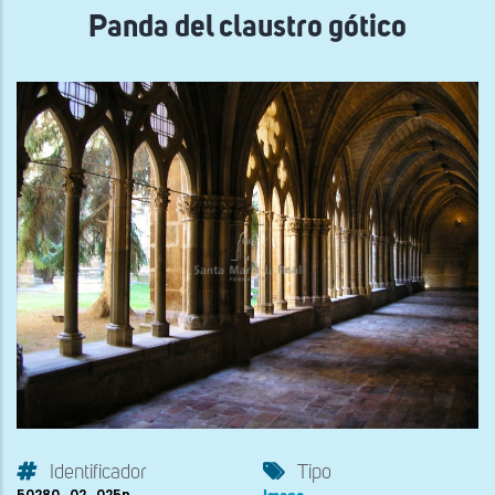
Panda del claustro gótico
Identificador
Tipo
50280_02_025n