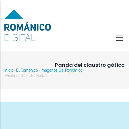
Pasar
al
contenido
principal
Panda del claustro gótico
Inicio
El Románico
Imágenes Del Románico
-
-
-
Sobrescribir
Panda Del Claustro Gótico
enlaces
de
ayuda
a
la
navegación