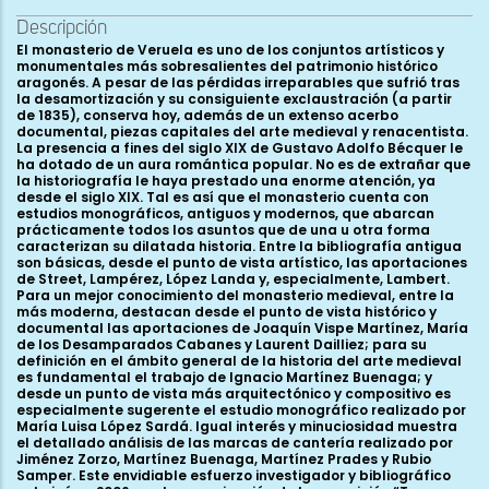
Descripción
El monasterio de Veruela es uno de los conjuntos artísticos y monumentales más sobresalientes del patrimonio histórico aragonés. A pesar de las pérdidas irreparables que sufrió tras la desamortización y su consiguiente exclaustración (a partir de 1835), conserva hoy, además de un extenso acerbo documental, piezas capitales del arte medieval y renacentista. La presencia a fines del siglo XIX de Gustavo Adolfo Bécquer le ha dotado de un aura romántica popular. No es de extrañar que la historiografía le haya prestado una enorme atención, ya desde el siglo XIX. Tal es así que el monasterio cuenta con estudios monográficos, antiguos y modernos, que abarcan prácticamente todos los asuntos que de una u otra forma caracterizan su dilatada historia. Entre la bibliografía antigua son básicas, desde el punto de vista artístico, las aportaciones de Street, Lampérez, López Landa y, especialmente, Lambert. Para un mejor conocimiento del monasterio medieval, entre la más moderna, destacan desde el punto de vista histórico y documental las aportaciones de Joaquín Vispe Martínez, María de los Desamparados Cabanes y Laurent Dailliez; para su definición en el ámbito general de la historia del arte medieval es fundamental el trabajo de Ignacio Martínez Buenaga; y desde un punto de vista más arquitectónico y compositivo es especialmente sugerente el estudio monográfico realizado por María Luisa López Sardá. Igual interés y minuciosidad muestra el detallado análisis de las marcas de cantería realizado por Jiménez Zorzo, Martínez Buenaga, Martínez Prades y Rubio Samper. Este envidiable esfuerzo investigador y bibliográfico culminó en 2006 con la organización de la exposición “Tesoros de Veruela”, que termina por poner al día la mayor parte de las cuestiones. Sólo se echa en falta una publicación completa y razonada de los riquísimos repertorios documentales conservados. Esta ingente labor, ya iniciada, deberá terminar por clarificar algunas cuestiones todavía controvertidas y abiertas. El monasterio se va a erigir en un contexto espiritual, artístico e histórico excepcional. Veruela es una fundación cisterciense, de las que conforman la primera oleada en la expansión de la orden por la Península Ibérica. Como cientos de abadías por toda Europa, Veruela va a seguir el paradigma compositivo y funcional que forjó San Bernardo en la primera mitad del siglo XII. Y no estamos hablando de un “estilo cisterciense” desde el punto de vista formal. La arquitectura cisterciense no se preocupa de los estilos, no forma una etiqueta propia; sus oratorios van mostrar, especialmente en los reinos cristianos peninsulares, las invariantes estilísticas de su contexto creativo. Pero el paradigma cisterciense existe. Ese arquetipo establece una precisa ordenación de las partes que integran el monasterio, un modo de construir funcional y duradero, y un diseño proporcional y armónico. Además parte de un planeamiento determinado por los aprovechamientos hidraúlicos, con una estructura que centra la roturación y el trabajo de las tierras del entorno, y que encuentra su esencia en la dinamización económica de los recursos. En definitiva, un monasterio cisterciense en los años centrales del siglo XII, además de oración e intercesión con el mundo celestial, constituye una comunidad en marcha, activa, ávida de crecer. Ávida de construir. Deseosa de ofrecer a Dios una arquitectura eterna. Las tierras del valle del Ebro occidental se iban progresivamente adaptando a la nueva realidad política y poblacional que la reconquista cristiana de Tudela y Tarazona había posibilitado. Nuevas elites, nuevos señoríos, nuevos pobladores. La reconquista pondrá en manos de las familias más proximas a la monarquía y a los hechos de armas unos recursos económicos hasta entonces desconocidos en el mundo cristiano. Los monjes, como depositarios de las oraciones de la comunidad y mediadores con el mundo de la muerte y lo sagrado, van a recibir parte de esas rique- zas. En los cartularios quedan reflejadas las propiedades y tierras donadas o compradas por los monasterios; no las donaciones dinerarias. Y como apunta Joaquín Vispe, la comunidad cisterciense de Veruela parece disponer, incluso antes de 1150, de grandes cantidades de metálico. De ahí que compren abundantes tierras y propiedades en sus primeros años de vida en la comarca. De ahí que los monjes puedan pagar el trabajo a destajo de los canteros que sobre los sillares de la iglesia abacial dejaron grabadas más de 600 señales gliptográficas diferentes (JIMÉNEZ ZORZO, MARTÍNEZ BUENAGA, MARTÍNEZ PRADES y RUBIO SAMPER, 1986). Una enormidad nunca vista, ni antes ni después, en estos bellos parajes de las faldas del Moncayo. Y en Veruela, como en Poblet, Fitero o La Oliva tocó románico. Efectivamente, aunque el monasterio de Veruela va a comenzar su construcción en un tiempo que se va a asomar a importantes cambios y trasformaciones artísticas, su planeamiento y principales elementos estructurales son románicos. Conforme avance el último tercio del siglo XII, la arquitectura de los territorios cristianos meridionales del occidente europeo va a ir incorporando novedades propias ya del gótico. Ése es el caso de las bóvedas de arcos cruzados, primero, y, después, de las ya características bóvedas de crucería. Ése será el caso del monasterio de Veruela, inserto de lleno en ese apasionante momento de transformaciones y cambios. En consecuencia, nos encontramos con un imponente y ambicioso proyecto románico, que además va a estar directamente determinado por las especificidades topográficas de la orden monástica a la que se adscribe: el Císter. En este contexto nos vamos a fijar especialmente en la gran iglesia abacial y en las tres alas perimetrales que, en torno al claustro gótico, conforman las dependencias más antiguas del complejo monástico. Como apunta la historiografía de la orden, los cistercienses buscaban para la fundación de sus monasterios lugares apartados, a menudo sometidos a unas condiciones climatológicas y productivas adversas. No fue ése el caso de Veruela. Su vida comenzó en un ámbito agrícola ya habitado y estructurado. Y lo que más nos interesa, la construcción del cenobio monástico románico no fue una isla en un entorno desértico. En los años sesenta, setenta y ochenta del siglo XII, a la vez que se erige la cabecera y las primeras estancias verolenses, se inician también las catedrales de Tarazona y Tudela (en un radio de 10 km, media jornada de camino), los igualmente bernardos monasterios de Fitero (20 km, una jornada) y La Oliva (40 km, dos jornadas), y las catedrales de Zaragoza y Santo Domingo de la Calzada (radio de 80 km, cuatro jornadas). Y estos seis edificios, teniendo en cuenta sólo las grandes fábricas, especialmente las monásticas, consiguieron rematar oratorios de 80 m de longitud y, entre todas, cuatro cabeceras con girola y capillas radiales. La obra de nuestro monasterio se integra así en un contexto artístico muy rico y creativo, donde los oficios de la obra debían de estar perfectamente formados y consolidados. Nos vamos a enfrentar a un conjunto de construcciones erigidas con cuantiosos medios económicos; con solvencia y liquidez. El empeño de la empresa es palpable. Como veremos, el planeamiento muestra evidentes síntomas de maestría y coherencia estructural, que más allá de las exitosas propuestas funcionales experimentadas por la orden, caracteriza a un maestro especialmente hábil en la geometría proyectual. Bajo una de las ventanas de la sala capitular, conservamos la piedra de mesura, verdadero patrón de todas las medidas del edificio (LLOVERAS I MONTSERRAT, 1989; LÓPEZ SARDÁ, 1996). Luego vendrán los detalles. Como veremos, son excepcionales. Veruela conserva las mesas de altar románicas, las credencias con lavamanos y su correspondiente desagüe, una colección de más de 250 capiteles, la mayoría de ellos labrados, arquerías ciegas rodeando todo el edificio... También conservamos, como es habitual en las fundaciones monásticas, un interesante aporte documental que sitúa en el tiempo el origen de la comunidad y su desarrollo. Pero Veruela, y esto es mucho menos frecuente, escribe en sus muros buena parte de la historia constructiva de la abacial. Las actas de consagración de sus altares fueron copiadas sobre sus paramentos, y, bien repintadas durante generaciones, bien ocultas por ornamentos muebles, nos han llegado hasta hoy. En consecuencia, esta inaudita fuente de información nos va a permitir asignar cronologías razonablemente seguras, al menos a seis de las capillas, posibilitando así una reconstrucción bastante segura de su proceso cronoconstructivo. En la actualidad, la visita al monasterio de Veruela constituye una experiencia cultural de primer orden. Son muchos los atractivos que presenta: el paisaje de las estribaciones del Moncayo, su apasionante patrimonio medieval y renacentista, la historia monástica, el recinto amurallado, el museo del vino, la ruta de Bécquer... Todo en un perfecto estado de conservación. Esta realidad gratificante no oculta una historia verdaderamente compleja, especialmente desde la exclaustración provocada por los decretos desamortizadores del siglo XIX. Veamos cuáles son sus principales jalones. En los años 40 del siglo XII, un grupo de monjes se instalan en las laderas del Moncayo e inician su vida en comunidad bajo la regla benedictina de orientación cisterciense. Luego abundaremos más en el controvertido problema de la data y carácter concreto del proceso de fundación del cenobio. El valle del Ebro había sido reconquistado hacía unos veinte años; no obstante, quedaban abundantes zonas fronterizas que no habían sido pobladas, a pesar de la relativa cercanía a ciudades importantes. Igual que los monasterios de Fitero y La Oliva, también cistercienses y, como veremos, muy relacionados entre sí, Veruela se funda en un espacio disputado por Aragón, Castilla y Navarra. En ese contexto histórico y geográfico, la comunidad cisterciense se va a ver favorecid