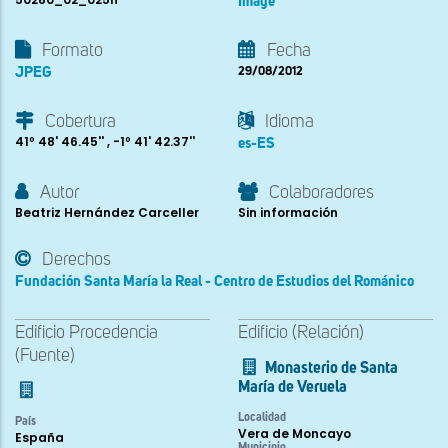
Image
Formato
Fecha
JPEG
29/08/2012
Cobertura
Idioma
41º 48' 46.45'' , -1º 41' 42.37''
es-ES
Autor
Colaboradores
Beatriz Hernández Carceller
Sin información
Derechos
Fundación Santa María la Real - Centro de Estudios del Románico
Edificio Procedencia
Edificio (Relación)
(Fuente)
Monasterio de Santa
María de Veruela
Localidad
País
Vera de Moncayo
España
Municipio