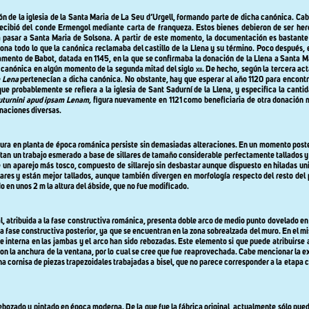
 de la iglesia de la Santa Maria de La Seu d’Urgell, formando parte de dicha canónica. Cab
ecibió del conde Ermengol mediante carta de franqueza. Estos bienes debieron de ser her
 pasar a Santa Maria de Solsona. A partir de este momento, la documentación es bastante 
ona todo lo que la canónica reclamaba del castillo de
la Llena
y su término. Poco después, e
amento de Babot, datada en 1145, en la que se confirmaba la donación de
la Llena
a Santa Ma
la canónica en algún momento de la segunda mitad del siglo
xii
. De hecho, según la tercera ac
 Lena
pertenecían a dicha canónica
.
No obstante, hay que esperar al año 1120 para encontra
 que probablemente se refiera a la iglesia de Sant Sadurní de la Llena, y especifica la cant
turnini
apud ipsam Lenam,
figura nuevamente en 1121 como beneficiaria de otra donación
naciones diversas.
tura en planta de época románica persiste sin demasiadas alteraciones. En un momento poster
ntan un trabajo esmerado a base de sillares de tamaño considerable perfectamente tallados y 
 de un aparejo más tosco, compuesto de sillarejo sin desbastar aunque dispuesto en hiladas
gulares y están mejor tallados, aunque también divergen en morfología respecto del resto de
 en unos 2 m la altura del ábside, que no fue modificado.
ual, atribuida a la fase constructiva románica, presenta doble arco de medio punto dovelado e
 fase constructiva posterior, ya que se encuentran en la zona sobrealzada del muro. En el mis
interna en las jambas y el arco han sido rebozadas. Este elemento si que puede atribuirse 
e con la anchura de la ventana, por lo cual se cree que fue reaprovechada. Cabe mencionar la e
 una cornisa de piezas trapezoidales trabajadas a bisel, que no parece corresponder a la etapa
e rebozado y pintado en época moderna. De la que fue la fábrica original, actualmente sólo pue