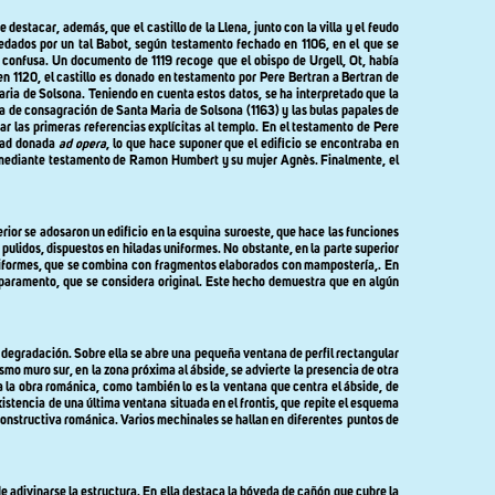
e destacar, además, que el castillo de
la Llena
, junto con la villa y el feudo
edados por un tal Babot, según testamento fechado en 1106, en el que se
confusa. Un documento de 1119 recoge que el obispo de Urgell, Ot, había
n 1120, el castillo es donado en testamento por Pere Bertran a Bertran de
ria de Solsona. Teniendo en cuenta estos datos, se ha interpretado que la
ta de consagración de Santa Maria de Solsona (1163) y las bulas papales de
r las primeras referencias explícitas al templo. En el testamento de Pere
idad donada
ad opera
, lo que hace suponer que el edificio se encontraba en
 mediante testamento de Ramon Humbert y su mujer Agnès. Finalmente, el
ior se adosaron un edificio en la esquina suroeste, que hace las funciones
pulidos, dispuestos en hiladas uniformes. No obstante, en la parte superior
 uniformes, que se combina con fragmentos elaborados con mampostería,. En
l paramento, que se considera original. Este hecho demuestra que en algún
n degradación. Sobre ella se abre una pequeña ventana de perfil rectangular
mo muro sur, en la zona próxima al ábside, se advierte la presencia de otra
a la obra románica, como también lo es la ventana que centra el ábside, de
xistencia de una última ventana situada en el frontis, que repite el esquema
 constructiva románica. Varios mechinales se hallan en diferentes
puntos de
de adivinarse la estructura. En ella destaca la bóveda de cañón que cubre la