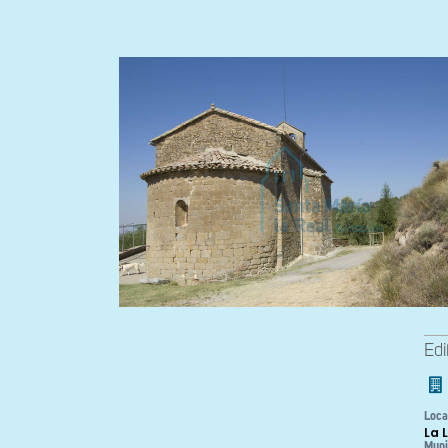
Edi
Loca
La 
Muni