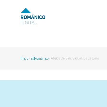
Pasar
al
MENU
TOP
contenido
principal
MAIN
NAVIGATION
Inicio
El Románico
Ábside De Sant Sadurní De La Llena
-
-
Sobrescribir
enlaces
de
ayuda
a
la
navegación