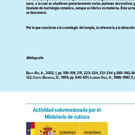
nave, a la cual se añadieron posteriormente varios plafones decorativos y
biselada de morfología románica, aunque su fábrica es moderna. Éste se hal
se desconoce.
Por lo que concierne a la cronología
del templo, la referencia a la donació
Bibliografía
Bach i Riu,
A., 2002, I, pp. 106-108, 215, 223-224, 231-234 y 380-382;
Ba
122;
Costa i Bafarull
, D., 1959, pp. 640-651;
Llorens Solé
, A., 1986-1987, II
Actividad subvencionada por el
Ministerio de cultura