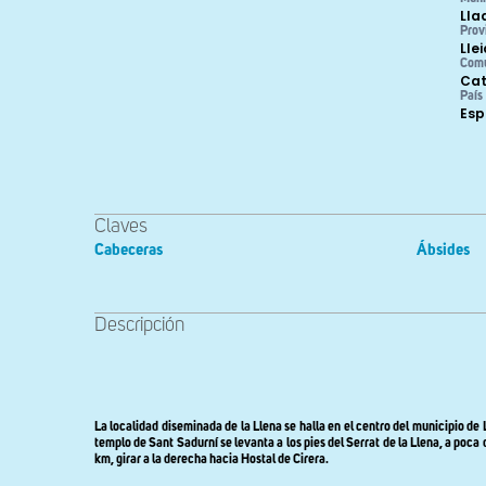
Lla
Prov
Lle
Com
Cat
País
Es
Claves
Cabeceras
Ábsides
Descripción
La localidad diseminada de
la Llena
se halla en el centro del municipio de 
templo de Sant Sadurní se levanta a los pies del Serrat de
la Llena
, a poca
km, girar a la derecha hacia Hostal de Cirera.