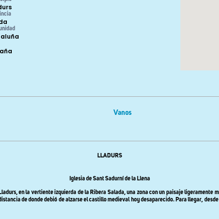
durs
incia
ida
unidad
aluña
paña
Vanos
LLADURS
Iglesia de Sant Sadurní de la Llena
Lladurs, en la vertiente izquierda de
la Ribera Salada
, una zona con un paisaje ligeramente m
 distancia de donde debió de alzarse el castillo medieval hoy desaparecido. Para llegar, desde