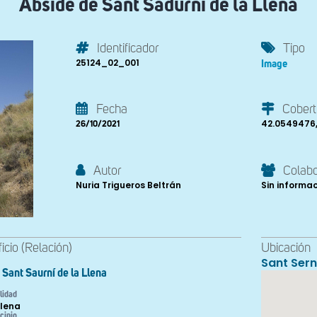
Ábside de Sant Sadurní de la Llena
Identificador
Tipo
25124_02_001
Image
Fecha
Cobert
42.0549476
26/10/2021
Autor
Colab
Nuria Trigueros Beltrán
Sin informa
ficio (Relación)
Ubicación
Sant Sern
Sant Saurní de la Llena
lidad
Llena
cipio