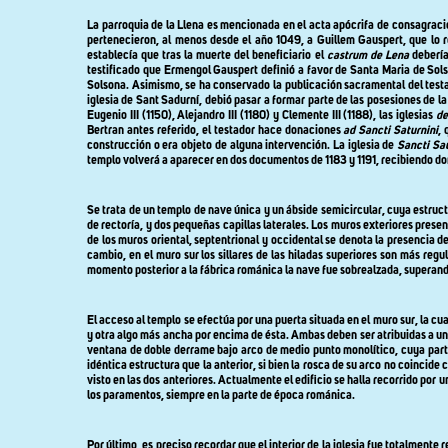
La parroquia de
la Llena
es mencionada en el acta apócrifa de consagración
pertenecieron, al menos desde el año
1049, a
Guillem Gauspert, que lo r
establecía que tras la muerte del beneficiario el
castrum de Lena
debería
testificado que Ermengol Gauspert definió a favor de Santa Maria de Sols
Solsona. Asimismo, se ha conservado la publicación sacramental del test
iglesia de Sant Sadurní, debió pasar a formar parte de las posesiones de 
Eugenio III (1150), Alejandro III (1180) y Clemente III (1188), las iglesias
de
Bertran antes referido, el testador hace donaciones
ad Sancti Saturnini
,
construcción o era objeto de alguna intervención. La iglesia de
Sancti Sau
templo volverá a aparecer en dos documentos de 1183 y 1191, recibiendo do
Se trata de un templo de nave única y un ábside semicircular, cuya estruc
de rectoría, y dos pequeñas capillas laterales. Los muros exteriores prese
de los muros oriental, septentrional y occidental se denota la presencia
cambio, en el muro sur los sillares de las hiladas superiores son más re
momento posterior a la fábrica románica la nave fue sobrealzada, superando
El acceso al templo se efectúa por una puerta situada en el muro sur, la c
y otra algo más ancha por encima de ésta. Ambas deben ser atribuidas a una
ventana de doble derrame bajo arco de medio punto monolítico, cuya parte 
idéntica estructura que la anterior, si bien la rosca de su arco no coincid
visto en las dos anteriores. Actualmente el edificio se halla recorrido por
los paramentos, siempre en la parte de época románica.
Por último,
es preciso recordar que el interior de la iglesia fue totalment