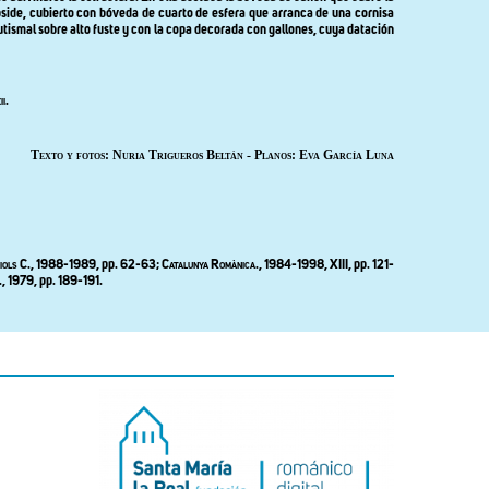
ábside, cubierto con bóveda de cuarto de esfera que arranca de una cornisa
utismal sobre alto fuste y con la copa decorada con gallones, cuya datación
ii.
Texto y fotos: Nuria Trigueros Beltán - Planos: Eva García Luna
iols
C., 1988-1989, pp. 62-63;
Catalunya Romànica.,
1984-1998, XIII, pp. 121-
.
, 1979, pp. 189-191.