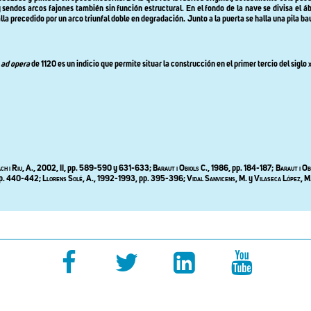
 sendos arcos fajones también sin función estructural. En el fondo de la nave se divisa el 
la precedido por un arco triunfal doble en degradación. Junto a la puerta se halla una pila ba
n
ad opera
de 1120 es un indicio que permite situar la construcción en el primer tercio del siglo
x
ch i Riu,
A., 2002, II, pp. 589-590 y 631-633;
Baraut i Obiols
C., 1986, pp. 184-187;
Baraut i Ob
, p. 440-442;
Llorens Solé
, A., 1992-1993, pp.
395-396;
Vidal Sanvicens, M.
y
Vilaseca López, M