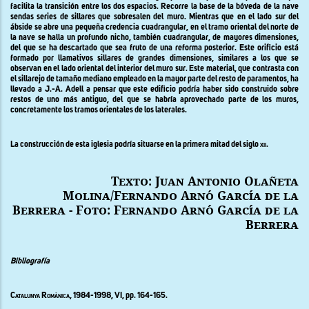
facilita la transición entre los dos espacios. Recorre la base de la bóveda de la nave
sendas series de sillares que sobresalen del muro. Mientras que en el lado sur del
ábside se abre una pequeña credencia cuadrangular, en el tramo oriental del norte de
la nave se halla un profundo nicho, también cuadrangular, de mayores dimensiones,
del que se ha descartado que sea fruto de una reforma posterior. Este orificio está
formado por llamativos sillares de grandes dimensiones, similares a los que se
observan en el lado oriental del interior del muro sur. Este material, que contrasta con
el sillarejo de tamaño mediano empleado en la mayor parte del resto de paramentos, ha
llevado a J.-A. Adell a pensar que este edificio podría haber sido construido sobre
restos de uno más antiguo, del que se habría aprovechado parte de los muros,
concretamente los tramos orientales de los laterales.
La construcción de esta iglesia podría situarse en la primera mitad del siglo
xii.
Texto: Juan Antonio Olañeta
Molina/Fernando Arnó García de la
Berrera - Foto: Fernando Arnó García de la
Berrera
Bibliografía
Catalunya Romànica
, 1984-1998, VI, pp. 164-165.