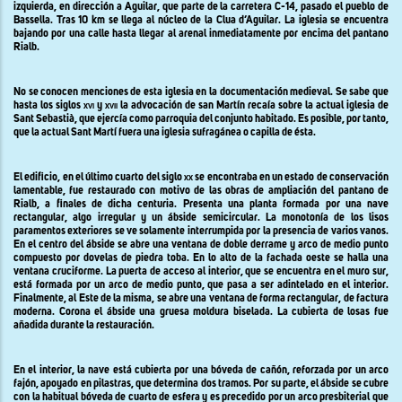
izquierda, en dirección a Aguilar, que parte de la carretera C-14, pasado el pueblo de
Bassella. Tras 10 km se llega al núcleo de la Clua d’Aguilar. La iglesia se encuentra
bajando por una calle hasta llegar al arenal inmediatamente por encima del pantano
Rialb.
No se conocen menciones de esta iglesia en la documentación medieval. Se sabe que
hasta los siglos
xvi
y
xvii
la advocación de san Martín recaía sobre la actual iglesia de
Sant Sebastià, que ejercía como parroquia del conjunto habitado. Es posible, por tanto,
que la actual Sant Martí fuera una iglesia sufragánea o capilla de ésta.
El edificio, en el último cuarto del siglo
xx
se encontraba en un estado de conservación
lamentable, fue restaurado con motivo de las obras de ampliación del pantano de
Rialb, a finales de dicha centuria. Presenta una planta formada por una nave
rectangular, algo irregular y un ábside semicircular. La monotonía de los lisos
paramentos exteriores se ve solamente interrumpida por la presencia de varios vanos.
En el centro del ábside se abre una ventana de doble derrame y arco de medio punto
compuesto por dovelas de piedra toba. En lo alto de la fachada oeste se halla una
ventana cruciforme. La puerta de acceso al interior, que se encuentra en el muro sur,
está formada por un arco de medio punto, que pasa a ser adintelado en el interior.
Finalmente, al Este de la misma, se abre una ventana de forma rectangular, de factura
moderna. Corona el ábside una gruesa moldura biselada. La cubierta de losas fue
añadida durante la restauración.
En el interior, la nave está cubierta por una bóveda de cañón, reforzada por un arco
fajón, apoyado en pilastras, que determina dos tramos. Por su parte, el ábside se cubre
con la habitual bóveda de cuarto de esfera y es precedido por un arco presbiterial que