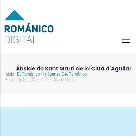
Pasar
al
contenido
principal
Ábside de Sant Martí de la Clua d'Aguilar
Inicio
El Románico
Imágenes Del Románico
-
-
-
Sobrescribir
Ábside De Sant Martí De La Clua D'Aguilar
enlaces
de
ayuda
a
la
navegación