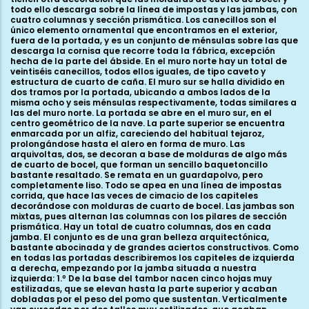
todo ello descarga sobre la línea de impostas y las jambas, con
cuatro columnas y sección prismática. Los canecillos son el
único elemento ornamental que encontramos en el exterior,
fuera de la portada, y es un conjunto de ménsulas sobre las que
descarga la cornisa que recorre toda la fábrica, excepción
hecha de la parte del ábside. En el muro norte hay un total de
veintiséis canecillos, todos ellos iguales, de tipo caveto y
estructura de cuarto de caña. El muro sur se halla dividido en
dos tramos por la portada, ubicando a ambos lados de la
misma ocho y seis ménsulas respectivamente, todas similares a
las del muro norte. La portada se abre en el muro sur, en el
centro geométrico de la nave. La parte superior se encuentra
enmarcada por un alfiz, careciendo del habitual tejaroz,
prolongándose hasta el alero en forma de muro. Las
arquivoltas, dos, se decoran a base de molduras de algo más
de cuarto de bocel, que forman un sencillo baquetoncillo
bastante resaltado. Se remata en un guardapolvo, pero
completamente liso. Todo se apea en una línea de impostas
corrida, que hace las veces de cimacio de los capiteles
decorándose con molduras de cuarto de bocel. Las jambas son
mixtas, pues alternan las columnas con los pilares de sección
prismática. Hay un total de cuatro columnas, dos en cada
jamba. El conjunto es de una gran belleza arquitectónica,
bastante abocinada y de grandes aciertos constructivos. Como
en todas las portadas describiremos los capiteles de izquierda
a derecha, empezando por la jamba situada a nuestra
izquierda: 1.º De la base del tambor nacen cinco hojas muy
estilizadas, que se elevan hasta la parte superior y acaban
dobladas por el peso del pomo que sustentan. Verticalmente