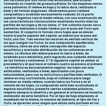
van surcadas por dos tallos muy estilizados, que acaban
formando un rosetón de gruesos pétalos. En las esquinas vemos
unas palmetas. El relieve es bajo y la labra dura, realizada a
bisel y de formas angulosas. Observamos poca calidad
compositiva y acabado escasamente cuidado. En la parte
superior llegamos casi al medio relieve, con una acentuación de
las características claroscuristas resaltando mucho más los
perfiles de las hojas y de los tallos. 2.º Del collarino nacen cinco
palmetas dobladas a medio tambor por el poso del fruto que
sustentan. El conjunto lo forman cinco hojas que se elevan
hasta la parte superior del capitel, se doblan por el peso del
fruto, una flor. Tres nervios las recorren en sentido vertical de
los que cuelgan los frutos. Es una composición equilibrada,
armónica, llena de una sabia concepción del espacio
escultórico y acertada distribución de los volúmenes en el
mismo. La técnica del relieve parece la labra a bisel, de
acabado poco detallista, pero logrando una cuidada definición
de las formas y volúmenes. 3.º El siguiente capitel es similar al
precedente y el que hace el número cuatro se parece al primero
. La temática es exclusivamente vegetal, las hojas son muy
estilizadas, realizadas a bisel, ejecutadas con poca
minuciosidad, pero con su estructura y perfiles bien definidos. El
relieve es muy contrastado, bajo al comienzo para luego
terminar en medio relieve, cuando labra los frutos y en el
remate de las hojas. La composición está bien acomodada al
espacio escultórico, presenta ciertas calidades plásticas,
respeta siempre la simetría y en general el artesano se muestra
dominador de esta temática. Por el tipo de hoja empleada, el
modelado de la misma, la manera de doblarla, el tipo de flor y
fruto, se aprecian unos rasgos que sitúan esta portada en los