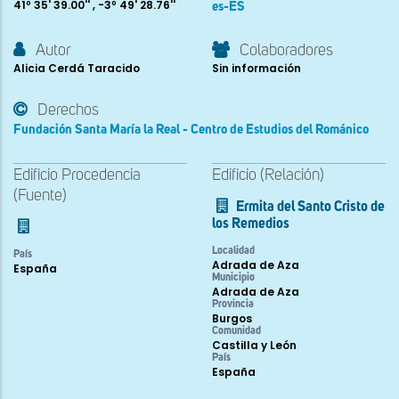
41º 35' 39.00'' , -3º 49' 28.76''
es-ES
Autor
Colaboradores
Alicia Cerdá Taracido
Sin información
Derechos
Fundación Santa María la Real - Centro de Estudios del Románico
Edificio Procedencia
Edificio (Relación)
(Fuente)
Ermita del Santo Cristo de
los Remedios
Localidad
País
Adrada de Aza
España
Municipio
Adrada de Aza
Provincia
Burgos
Comunidad
Castilla y León
País
España