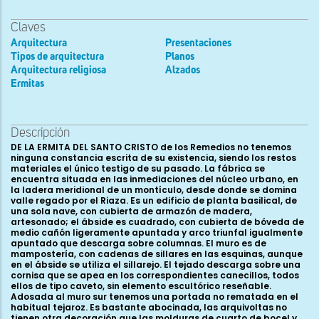
Claves
Arquitectura
Presentaciones
Tipos de arquitectura
Planos
Arquitectura religiosa
Alzados
Ermitas
Descripción
DE LA ERMITA DEL SANTO CRISTO de los Remedios no tenemos
ninguna constancia escrita de su existencia, siendo los restos
materiales el único testigo de su pasado. La fábrica se
encuentra situada en las inmediaciones del núcleo urbano, en
la ladera meridional de un montículo, desde donde se domina
valle regado por el Riaza. Es un edificio de planta basilical, de
una sola nave, con cubierta de armazón de madera,
artesonado; el ábside es cuadrado, con cubierta de bóveda de
medio cañón ligeramente apuntada y arco triunfal igualmente
apuntado que descarga sobre columnas. El muro es de
mampostería, con cadenas de sillares en las esquinas, aunque
en el ábside se utiliza el sillarejo. El tejado descarga sobre una
cornisa que se apea en los correspondientes canecillos, todos
ellos de tipo caveto, sin elemento escultórico reseñable.
Adosada al muro sur tenemos una portada no rematada en el
habitual tejaroz. Es bastante abocinada, las arquivoltas no
tienen otra decoración que las molduras de cuarto de bocel y