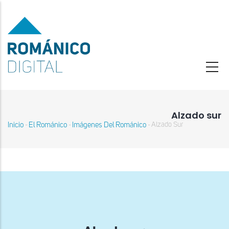
Pasar
al
contenido
principal
Alzado sur
Inicio
El Románico
Imágenes Del Románico
Alzado Sur
-
-
-
Sobrescribir
enlaces
de
ayuda
a
la
navegación