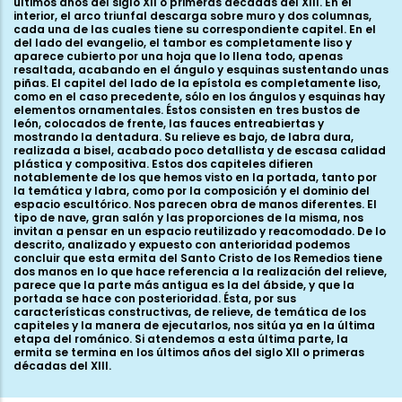
últimos años del siglo XII o primeras décadas del XIII. En el
interior, el arco triunfal descarga sobre muro y dos columnas,
cada una de las cuales tiene su correspondiente capitel. En el
del lado del evangelio, el tambor es completamente liso y
aparece cubierto por una hoja que lo llena todo, apenas
resaltada, acabando en el ángulo y esquinas sustentando unas
piñas. El capitel del lado de la epístola es completamente liso,
como en el caso precedente, sólo en los ángulos y esquinas hay
elementos ornamentales. Éstos consisten en tres bustos de
león, colocados de frente, las fauces entreabiertas y
mostrando la dentadura. Su relieve es bajo, de labra dura,
realizada a bisel, acabado poco detallista y de escasa calidad
plástica y compositiva. Estos dos capiteles difieren
notablemente de los que hemos visto en la portada, tanto por
la temática y labra, como por la composición y el dominio del
espacio escultórico. Nos parecen obra de manos diferentes. El
tipo de nave, gran salón y las proporciones de la misma, nos
invitan a pensar en un espacio reutilizado y reacomodado. De lo
descrito, analizado y expuesto con anterioridad podemos
concluir que esta ermita del Santo Cristo de los Remedios tiene
dos manos en lo que hace referencia a la realización del relieve,
parece que la parte más antigua es la del ábside, y que la
portada se hace con posterioridad. Ésta, por sus
características constructivas, de relieve, de temática de los
capiteles y la manera de ejecutarlos, nos sitúa ya en la última
etapa del románico. Si atendemos a esta última parte, la
ermita se termina en los últimos años del siglo XII o primeras
décadas del XIII.