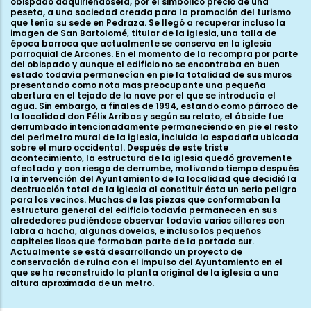
obispado adquiriéndosela, por el simbólico precio de una
peseta, a una sociedad creada para la promoción del turismo
que tenía su sede en Pedraza. Se llegó a recuperar incluso la
imagen de San Bartolomé, titular de la iglesia, una talla de
época barroca que actualmente se conserva en la iglesia
parroquial de Arcones. En el momento de la recompra por parte
del obispado y aunque el edificio no se encontraba en buen
estado todavía permanecían en pie la totalidad de sus muros
presentando como nota mas preocupante una pequeña
abertura en el tejado de la nave por el que se introducía el
agua. Sin embargo, a finales de 1994, estando como párroco de
la localidad don Félix Arribas y según su relato, el ábside fue
derrumbado intencionadamente permaneciendo en pie el resto
del perímetro mural de la iglesia, incluida la espadaña ubicada
sobre el muro occidental. Después de este triste
acontecimiento, la estructura de la iglesia quedó gravemente
afectada y con riesgo de derrumbe, motivando tiempo después
la intervención del Ayuntamiento de la localidad que decidió la
destrucción total de la iglesia al constituir ésta un serio peligro
para los vecinos. Muchas de las piezas que conformaban la
estructura general del edificio todavía permanecen en sus
alrededores pudiéndose observar todavía varios sillares con
labra a hacha, algunas dovelas, e incluso los pequeños
capiteles lisos que formaban parte de la portada sur.
Actualmente se está desarrollando un proyecto de
conservación de ruina con el impulso del Ayuntamiento en el
que se ha reconstruido la planta original de la iglesia a una
altura aproximada de un metro.