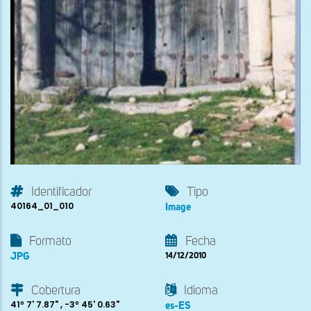
Identificador
Tipo
40164_01_010
Image
Formato
Fecha
JPG
14/12/2010
Cobertura
Idioma
41º 7' 7.87" , -3º 45' 0.63"
es-ES