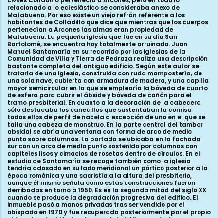
civiles Colladillo pertenecía a Arcones, pero en todo lo
relacionado a lo eclesiástico se consideraba anexo de
Matabuena. Por eso existe un viejo refrán referente a los
habitantes de Colladillo que dice que mientras que los cuerpos
pertenecían a Arcones las almas eran propiedad de
Matabuena. La pequeña iglesia que fue en su día San
Bartolomé, se encuentra hoy totalmente arruinada. Juan
Manuel Santamaría en su recorrido por las iglesias de la
Comunidad de Villa y Tierra de Pedraza realiza una descripción
bastante completa del antiguo edificio. Según este autor se
trataría de una iglesia, construida con ruda mampostería, de
una sola nave, cubierta con armadura de madera, y una capilla
mayor semicircular en la que se emplearía la bóveda de cuarto
de esfera para cubrir el ábside y bóveda de cañón para el
tramo presbiterial. En cuanto a la decoración de la cabecera
sólo destacaba los canecillos que sustentaban la cornisa
todos ellos de perfil de nacela a excepción de uno en el que se
talla una cabeza de monstruo. En la parte central del tambor
absidal se abría una ventana con forma de arco de medio
punto sobre columnas. La portada se ubicaba en la fachada
sur con un arco de medio punto sostenido por columnas con
capiteles lisos y cimacios de rosetas dentro de círculos. En el
estudio de Santamaría se recoge también como la iglesia
tendría adosado en su lado meridional un pórtico posterior a la
época románica y una sacristía a la altura del presbiterio,
aunque él mismo señala como estas construcciones fueron
derribadas en torno a 1950. Es en la segunda mitad del siglo XX
cuando se produce la degradación progresiva del edifico. El
inmueble pasó a manos privadas tras ser vendido por el
obispado en 1970 y fue recuperada posteriormente por el propio