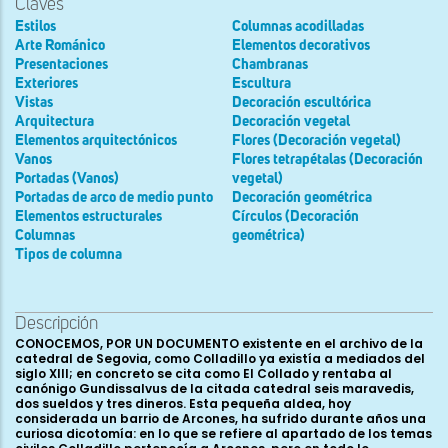
Claves
Estilos
Columnas acodilladas
Arte Románico
Elementos decorativos
Presentaciones
Chambranas
Exteriores
Escultura
Vistas
Decoración escultórica
Arquitectura
Decoración vegetal
Elementos arquitectónicos
Flores (Decoración vegetal)
Vanos
Flores tetrapétalas (Decoración
Portadas (Vanos)
vegetal)
Portadas de arco de medio punto
Decoración geométrica
Elementos estructurales
Círculos (Decoración
Columnas
geométrica)
Tipos de columna
Descripción
CONOCEMOS, POR UN DOCUMENTO existente en el archivo de la
catedral de Segovia, como Colladillo ya existía a mediados del
siglo XIII; en concreto se cita como El Collado y rentaba al
canónigo Gundissalvus de la citada catedral seis maravedis,
dos sueldos y tres dineros. Esta pequeña aldea, hoy
considerada un barrio de Arcones, ha sufrido durante años una
curiosa dicotomía: en lo que se refiere al apartado de los temas