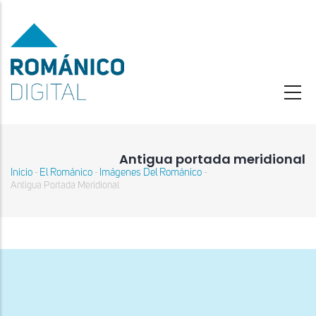
Pasar
al
contenido
principal
Antigua portada meridional
Inicio
El Románico
Imágenes Del Románico
-
-
-
Sobrescribir
Antigua Portada Meridional
enlaces
de
ayuda
a
la
navegación