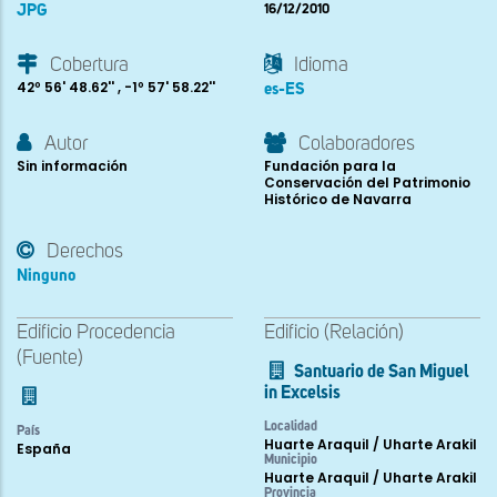
JPG
16/12/2010
Cobertura
Idioma
42º 56' 48.62'' , -1º 57' 58.22''
es-ES
Autor
Colaboradores
Sin información
Fundación para la
Conservación del Patrimonio
Histórico de Navarra
Derechos
Ninguno
Edificio Procedencia
Edificio (Relación)
(Fuente)
Santuario de San Miguel
in Excelsis
Localidad
País
Huarte Araquil / Uharte Arakil
España
Municipio
Huarte Araquil / Uharte Arakil
Provincia