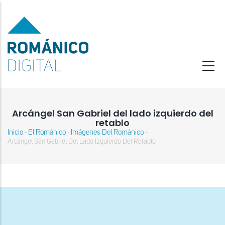
Pasar
al
contenido
principal
Arcángel San Gabriel del lado izquierdo del
retablo
Inicio
El Románico
Imágenes Del Románico
-
-
-
Sobrescribir
Arcángel San Gabriel Del Lado Izquierdo Del Retablo
enlaces
de
ayuda
a
la