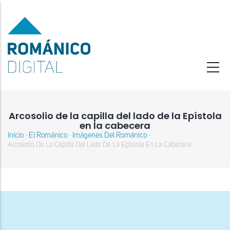
Pasar
al
contenido
principal
Arcosolio de la capilla del lado de la Epístola
en la cabecera
Inicio
El Románico
Imágenes Del Románico
-
-
-
Sobrescribir
Arcosolio De La Capilla Del Lado De La Epístola En La Cabecera
enlaces
de
ayuda
a
la