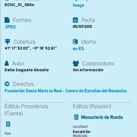
50101_01_065n
Image
Formato
Fecha
JPEG
05/07/2012
Cobertura
Idioma
41º 17' 52.02'' , -0º 18' 52.61''
es-ES
Autor
Colaboradores
Delia Sagaste Abadía
Sin información
Derechos
Fundación Santa María la Real - Centro de Estudios del Románico
Edificio Procedencia
Edificio (Relación)
(Fuente)
Monasterio de Rueda
Localidad
Escatrón
País
Municipio