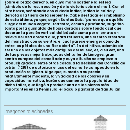
sobre el brazo derecho, en cuya mano sostiene la esfera
(símbolo de la resurrección y de la victoria sobre el mal). Con el
otro brazo, señalando con el dedo índice, indica la caída y
derrota a la tierra de la serpiente. Cabe destacar el simbolismo
de esta última, ya que, según Santos Saiz, “parece que aquélla
surge del mundo vegetal terrestre, oscuro y profundo, sugerido
tanto por la guirnalda de hojas doradas sobre fondo azul que
decoran la porción vertical del báculo como por el ornato en
relieve del asa dorada que, para refuerzo, une el torso crestado
del monstruo con su vientre, el cual parece emerger como de
entre los pétalos de una flor abierta”. En definitiva, además de
ser uno de los objetos más antiguos del museo, es, a su vez, una
de las piezas mejor trabajadas del taller de Limoges, gran
centro europeo del esmaltado y cuya difusión se empieza a
producir gracias, entre otras cosas, a la decisión del Concilio de
Letrán (1215) de autorizar el uso del esmalte campeado en la
producción religiosa. Algo que, sumado a su precio
relativamente modesto, la vivacidad de los colores y su
capacidad narrativa, harán que aumente la popularidad de
dicho taller, que llegó a producir una de las piezas más
importantes en la Península: el báculo pastoral de San Julián.
Imagenes relacionadas