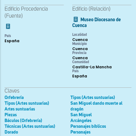
Edificio Procedencia
Edificio (Relación)
(Fuente)
Museo Diocesano de
Cuenca
Localidad
País
Cuenca
España
Municipio
Cuenca
Provincia
Cuenca
Comunidad
Castilla-La Mancha
País
España
Claves
Orfebrería
Tipos (Artes suntuarias)
Tipos (Artes suntuarias)
San Miguel dando muerte al
Artes suntuarias
dragón
Piezas
San Miguel
Báculos (Orfebrería)
Arcángeles
Técnicas (Artes suntuarias)
Personajes bíblicos
Dorado
Personajes