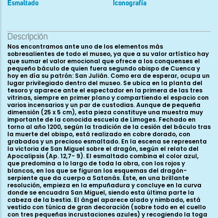
Esmaltado
Iconografía
Descripción
Nos encontramos ante uno de los elementos más
sobresalientes de todo el museo, ya que a su valor artístico hay
que sumar el valor emocional que ofrece a los conquenses el
pequeño báculo de quien fuera segundo obispo de Cuenca y
hoy en día su patrón: San Julián. Como era de esperar, ocupa un
lugar privilegiado dentro del museo. Se ubica en la planta del
tesoro y aparece ante el espectador en la primera de las tres
vitrinas, siempre en primer plano y compartiendo el espacio con
varios incensarios y un par de custodias. Aunque de pequeña
dimensión (25 x 5 cm), esta pieza constituye una muestra muy
importante de la conocida escuela de Limoges. Fechado en
torno al año 1200, según la tradición de la cesión del báculo tras
la muerte del obispo, está realizado en cobre dorado, con
grabados y un precioso esmaltado. En la escena se representa
la victoria de San Miguel sobre el dragón, según el relato del
Apocalipsis (Ap. 12,7- 9). El esmaltado combina el color azul,
que predomina a lo largo de toda la obra, con los rojos y
blancos, en los que se figuran los esquemas del dragón-
serpiente que da cuerpo a Satanás. Éste, en una brillante
resolución, empieza en la empuñadura y concluye en la curva
donde se encuadra San Miguel, siendo esta última parte la
cabeza de la bestia. El ángel aparece alado y nimbado, está
vestido con túnica de gran decoración (sobre todo en el cuello
con tres pequeñas incrustaciones azules) y recogiendo la toga