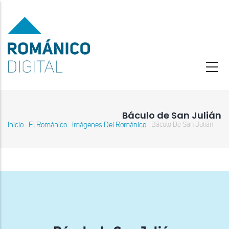
Pasar
al
contenido
principal
Báculo de San Julián
Inicio
El Románico
Imágenes Del Románico
Báculo De San Julián
-
-
-
Sobrescribir
enlaces
de
ayuda
a
la
navegación