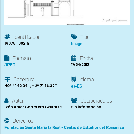
Identificador
Tipo
16078_0021n
Image
Formato
Fecha
JPEG
17/04/2012
Cobertura
Idioma
40º 4' 42.04'' , - 2º 7' 46.37''
es-ES
Autor
Colaboradores
Iván Amor Carretero Gallarte
Sin información
Derechos
Fundación Santa María la Real - Centro de Estudios del Románico