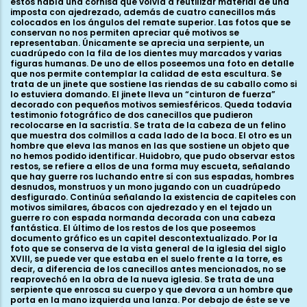
éstos había una cornisa que volvía a reutilizar material de una
imposta con ajedrezado, además de cuatro canecillos más
colocados en los ángulos del remate superior. Las fotos que se
conservan no nos permiten apreciar qué motivos se
representaban. Únicamente se aprecia una serpiente, un
cuadrúpedo con la fila de los dientes muy marcados y varias
figuras humanas. De uno de ellos poseemos una foto en detalle
que nos permite contemplar la calidad de esta escultura. Se
trata de un jinete que sostiene las riendas de su caballo como si
lo estuviera domando. El jinete lleva un “cinturon de fuerza”
decorado con pequeños motivos semiesféricos. Queda todavía
testimonio fotográfico de dos canecillos que pudieron
recolocarse en la sacristía. Se trata de la cabeza de un felino
que muestra dos colmillos a cada lado de la boca. El otro es un
hombre que eleva las manos en las que sostiene un objeto que
no hemos podido identificar. Huidobro, que pudo observar estos
restos, se refiere a ellos de una forma muy escueta, señalando
que hay guerre ros luchando entre sí con sus espadas, hombres
desnudos, monstruos y un mono jugando con un cuadrúpedo
desfigurado. Continúa señalando la existencia de capiteles con
motivos similares, ábacos con ajedrezado y en el tejado un
guerre ro con espada normanda decorada con una cabeza
fantástica. El último de los restos de los que poseemos
documento gráfico es un capitel descontextualizado. Por la
foto que se conserva de la vista general de la iglesia del siglo
XVIII, se puede ver que estaba en el suelo frente a la torre, es
decir, a diferencia de los canecillos antes mencionados, no se
reaprovechó en la obra de la nueva iglesia. Se trata de una
serpiente que enrosca su cuerpo y que devora a un hombre que
porta en la mano izquierda una lanza. Por debajo de éste se ve