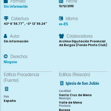
Formato
Fecha
Sin información
13/12/2010
Cobertura
Idioma
43º 6' 55.77'' , -3º 13' 55.24''
es-ES
Autor
Colaboradores
Sin información
Archivo Diputación Provincial
de Burgos (Fondo Photo Club)
Derechos
Ninguno
Edificio Procedencia
Edificio (Relación)
(Fuente)
Iglesia de San Julián
Localidad
Santa Cruz de Mena
País
Municipio
España
Valle de Mena
Provincia
Burgos