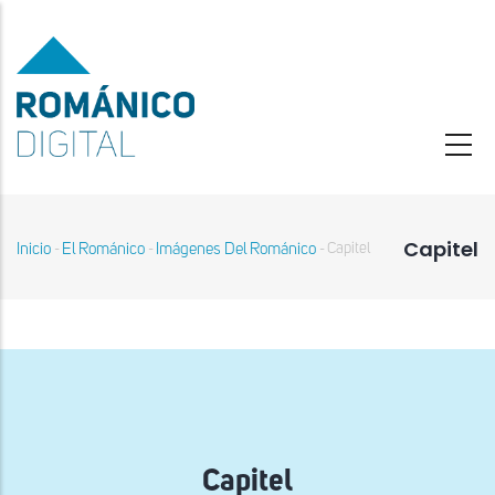
Pasar
al
contenido
principal
Capitel
Inicio
El Románico
Imágenes Del Románico
Capitel
-
-
-
Sobrescribir
enlaces
de
ayuda
a
la
navegación
Capitel