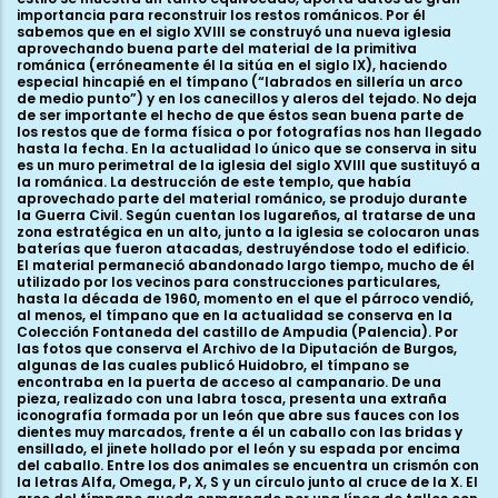
importancia para reconstruir los restos románicos. Por él
sabemos que en el siglo XVIII se construyó una nueva iglesia
aprovechando buena parte del material de la primitiva
románica (erróneamente él la sitúa en el siglo IX), haciendo
especial hincapié en el tímpano (“labrados en sillería un arco
de medio punto”) y en los canecillos y aleros del tejado. No deja
de ser importante el hecho de que éstos sean buena parte de
los restos que de forma física o por fotografías nos han llegado
hasta la fecha. En la actualidad lo único que se conserva in situ
es un muro perimetral de la iglesia del siglo XVIII que sustituyó a
la románica. La destrucción de este templo, que había
aprovechado parte del material románico, se produjo durante
la Guerra Civil. Según cuentan los lugareños, al tratarse de una
zona estratégica en un alto, junto a la iglesia se colocaron unas
baterías que fueron atacadas, destruyéndose todo el edificio.
El material permaneció abandonado largo tiempo, mucho de él
utilizado por los vecinos para construcciones particulares,
hasta la década de 1960, momento en el que el párroco vendió,
al menos, el tímpano que en la actualidad se conserva en la
Colección Fontaneda del castillo de Ampudia (Palencia). Por
las fotos que conserva el Archivo de la Diputación de Burgos,
algunas de las cuales publicó Huidobro, el tímpano se
encontraba en la puerta de acceso al campanario. De una
pieza, realizado con una labra tosca, presenta una extraña
iconografía formada por un león que abre sus fauces con los
dientes muy marcados, frente a él un caballo con las bridas y
ensillado, el jinete hollado por el león y su espada por encima
del caballo. Entre los dos animales se encuentra un crismón con
la letras Alfa, Omega, P, X, S y un círculo junto al cruce de la X. El