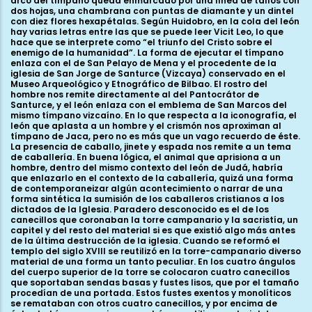
arco del tímpano queda enmarcado por una línea de tallos con
dos hojas, una chambrana con puntas de diamante y un dintel
con diez flores hexapétalas. Según Huidobro, en la cola del león
hay varias letras entre las que se puede leer Vicit Leo, lo que
hace que se interprete como “el triunfo del Cristo sobre el
enemigo de la humanidad”. La forma de ejecutar el tímpano
enlaza con el de San Pelayo de Mena y el procedente de la
iglesia de San Jorge de Santurce (Vizcaya) conservado en el
Museo Arqueológico y Etnográfico de Bilbao. El rostro del
hombre nos remite directamente al del Pantocrátor de
Santurce, y el león enlaza con el emblema de San Marcos del
mismo tímpano vizcaíno. En lo que respecta a la iconografía, el
león que aplasta a un hombre y el crismón nos aproximan al
tímpano de Jaca, pero no es más que un vago recuerdo de éste.
La presencia de caballo, jinete y espada nos remite a un tema
de caballería. En buena lógica, el animal que aprisiona a un
hombre, dentro del mismo contexto del león de Judá, habría
que enlazarlo en el contexto de la caballería, quizá una forma
de contemporaneizar algún acontecimiento o narrar de una
forma sintética la sumisión de los caballeros cristianos a los
dictados de la Iglesia. Paradero desconocido es el de los
canecillos que coronaban la torre campanario y la sacristía, un
capitel y del resto del material si es que existió algo más antes
de la última destrucción de la iglesia. Cuando se reformó el
templo del siglo XVIII se reutilizó en la torre-campanario diverso
material de una forma un tanto peculiar. En los cuatro ángulos
del cuerpo superior de la torre se colocaron cuatro canecillos
que soportaban sendas basas y fustes lisos, que por el tamaño
procedían de una portada. Estos fustes exentos y monolíticos
se remataban con otros cuatro canecillos, y por encima de