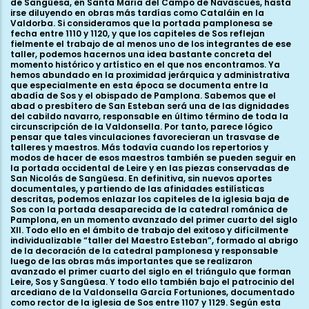
os entre 1107 y 1129. Según esta hipótesis él sería quien traería a Sos a un maestro y a un taller capacitados para hacer una obra tan extraña al contexto artístico de Aragón del primer cuarto del siglo XII, como familiar a los grandes centros artísticos del Camino de Santiago hispano, de Pamplona a Santiago, pasando por León. Si ascendemos por la doble escalinata que nos lleva otra vez al pasadizo perpendicular, repararemos tanto en la portada de la iglesia baja, como en la definición de la propia galería. La puerta traba perfectamente con el alzado del tramo central del pasadizo. De hecho la bella bóveda de arista está compuesta con gran maestría para enmarcar el hueco. La portada se organiza mediante cuatro arquivoltas, la interior sobre montantes cilíndricos, al modo de las columnas que luego veremos en el pasadizo. La segunda y la cuarta están conformadas por una faja cóncava con bolas en chaflán. La tercera, la más monumental, lleva un par de columnas acodilladas con una poderosa arquivolta con baquetón central entre nacelas. Los capiteles son muy simplificados; el de la derecha muestra la frecuente articulación de copa lisa con hojas que acogen bolas hacia los ángulos superiores. El del otro lado es algo más elaborado: las hojas lisas se han convertido en digitadas mediante incisiones simétricas. Rematan por arriba con ondas incisas y paralelas. Se corresponde con el diseño de alguno de los capiteles externos de las ventanas altas. Los de los montantes interiores llevan a la derecha también hojas lisas y esquemáticas que rematan en bolas en los ángulos; y a la izquierda plásticas volutas lisas que se encuentran en los ángulos superiores. Recuerdan a las volutas del capitel de las aves. En la galería encontramos otros cuatro capiteles de articulación muy parecida. Muestran, como peculiaridad más marcada, una copa casi cilíndrica, en perfecta continuidad semicolumna-fajón. No se subraya ni con collarino ni con cimacio. En ese sentido su simplicidad ha sido relacionada con algunos ejemplos similares de Ujué; esta relación va más por lo funcional que por lo estilístico. Los motivos decorativos predominantes son las bolas angulares, sustituidas al sur por cabezas humanas y amplias hojas digitadas y flordelisadas. Por lo demás la galería muestra una completa identidad constructiva con las naves de la iglesia baja: gruesos fajones de sección prismática. En las respectivas embocaduras estos arcos van doblados en un configuración robustísima, en consonancia con el papel tectónico que juegan. Continuidad con los pilares adosados, bellas y precisas bóvedas de arista, y, ahora sí, una perfecta geometría espacial. Los sillares son monumentales y perfectamente geométricos. Los muros están cuajados de cruces, en referencia al uso de este ámbito como espacio funerario y lugar de enterramiento. Una vez atravesado el pasadizo, nos encontramos en una de las terrazas que conformarían el recinto fortificado de la propia abadía. Serviría también para acceder al castillo superior, reedificado, como sabemos, durante el reinado de Ramiro II. Desde aquí se domina un amplio panorama hacia el Norte y hacia el Este. También se obtiene una completa perspectiva de la iglesia alta, dedicada como sabemos a San Esteban, y de su diálogo con el murallón oriental del castillo. Tras una pronunciada escalinata, la portada monumental nos anuncia el acceso principal al templo. La restauración del siglo pasado ha dotado al interior de una innegable uniformidad basada en los paramentos de piedra vista y en las hiladas de sillares regulares. Este realce de los elementos estructurales primitivos no hace sino desvelar con claridad un interior muy coherente y homogéneo. Y ésta es una de las principales características del templo que nos ocupa. Además de la perfecta resolución de los problemas que planteaba la estructura en pisos y niveles, el plan se lleva a cabo sin aparentes reorientaciones ni cambios. El resultado es uno de los interiores más unitarios y representativos del románico pleno. Veamos con detenimiento sus detalles. Como ya proponía la planimetría de la iglesia baja, nos encontramos ante un templo con cabecera de tres ábsides, que se abren a un amplio transepto no marcado en planta. En su característica jerarquización, destaca el central, más ancho y profundo; se organiza mediante un anteábside rectangular al que se suma el propio hemiciclo de cierre. Del crucero parten también las tres naves, poco longitudinales, divididas a su vez en dos tramos cada una. Se cuida especialmente que cada muro maestro o soporte se integre de forma lógica con el piso inferior y las sucesivas plataformas de cimentación. Los muros de los ábsides montan sobre sus correspondientes de la iglesia baja, mientras que los pilares torales de la nave lo hacen sobre el muro de los pies inferior. Los pilares intermedios de las naves cimientan ya sobre la propia roca de la ladera. La escalera de comunicación interna se aloja, como era habitual, en uno de los ángulos del crucero, y la portada monumental se sitúa en el tramo de los pies de la nave norte. Las dimensiones son contenidas, con casi 26 metros de longitud por unos 18 de anchura. Ciertamente el murallón del castillo, por un lado, y el desplome de la ladera, por otro, impedían un mayor desarrollo longitudinal. No obstante, esas dimensiones generales se acercan a las de otros edificios análogos que no mostraban determinaciones parcelarias tan extremas, como El Salvador de Murillo, Santa María de Sangüesa o San Pedro de la Rúa de Estella. Podemos concluir en este extremo que los patronos logran encajar en una parcela difícil un edificio de dimensiones bastante comunes. El resultado es un plan muy coherente y unitario, solo roto por las adiciones posteriores. Un plan que refleja perfectamente un modo de hacer experimentado, de éxito en numerosos edificios. Todos los soportes parten de un núcleo cruciforme al que se adosa una semicolumna por cara. El diámetro de la responsión equivale aproximadamente a un tercio de la anchura de la cara de la cruz. Montan sobre plintos cilíndricos, reproduciendo así elementos constructivos ya propuestos de la catedral de Jaca a la de Santiago de Compostela. Están diseñados para soportar sólidos arcos doblados, asociados, bien a una bóveda de cañón dividida en tramos rectangulares oblongos al eje, bien a bóvedas de arista sobre tramos cuadrados. La arista coincidiría con el codillo libre de la cruz del soporte. Esta propuesta planimétrica coincide así con el primer proyecto constructivo de Santa María de Sangüesa, y en general, con un buen número de edificios del románico pleno hispano. Uno de los puntos de vista que mejor presentan la elaborada articulación del interior de San Esteban lo podemos obtener contemplando los ábsides desde la nave central. Todo es equilibrio, contención y un acentuado esfuerzo porque cada uno de los elementos de la composición trabe y se interrelacione. Lo más plástico y elaborado lo encontramos en la articulación de los hemiciclos de los ábsides. El central se divide en tres niveles, por dos de los laterales. A modo de plinto liso, el nivel inferior se remata mediante una imposta de billetes que recorre todo el templo a poco más de 2,5 m de altura. De la imposta nacen las ventanas y las respectivas arquerías ciegas que las enmarcan. En total son cinco los vanos, tres en el hemiciclo central, por uno en cada capilla lateral. Su definición concreta es peculiar; todos conjugan la profundidad del muro con un abocinamiento poco pronunciado. El resultado es una ventana relativamente amplia, que recuerda más a modelos antiguos como los de las cabeceras de Loarre o Jaca, que a los que veremos en Uncastillo y Sangüesa ya durante el segundo tercio del siglo XII. Los huecos se organizan con bellas celosías pétreas (al menos una rehecha durante la última restauración), que, aun frecuentes en los siglos XII y XIII (ver por ejemplo Torres del río, Tudela o Rueda), parecen remitirnos a modelos islámicos. Sobre el cuerpo de ventanas, una imposta con retícula taqueada por el lado del evangelio y con billetes por la epístola señala en los ábsides laterales el arranque de la bóveda de horno. Conecta también con los cimacios de los demás soportes “intermedios” del perímetro mural. El hemiciclo central, más elevado, monta sobre la arquería un tambor liso de ocho hiladas e imposta de tacos y billetes. También esta faja decorativa, desde el hastial de crucero ya lisa, va a conectar con los cimacios de los soportes de transepto y nave mayor subrayando el arranque de sus respectivas bóvedas. De hecho, ese cambio en la decoración de la imposta establece la única cesura clara en la división de fases constructivas de la iglesia alta. Así, un primer impulso completó los ábsides hasta el arranque de los hastiales del crucero. La obra siguió desde aquí hacia occidente, introduciendo algunas variaciones decorativas, que no estructurales. La arquería de enmarque de la capilla mayor es especialmente bella. Son cinco arcos en el hemiciclo por otros dos, uno a cada lado, en el anteábside. Cada arco apea en su propia pareja de columnillas adosada, por lo que en los tres del centro éstas aparecen dobladas. Las dimensiones de los vanos no permiten que la arquería sea homogénea. De hecho son más amplios los enmarques de las ventanas; los verdaderamente ciegos, de menor anchura, aparecen ligeramente peraltados. Da la impresión de que estamos ante un paso previo a la definición binaria de la arquería de Santa María de Uncastillo; también en el origen de la articulación de la mayor de Sangüesa, más compleja y articulada. Las arquerías de los hemiciclos laterales, más simplificadas, van a completar la secuencia en la hipotética evolución de estas composiciones. Ambos encajan sobre el cilindro una serie de cinco arcos, de diámetros también irregulares. Da la impresión de que es en el ábside sur donde los ritmos están mejor resueltos. Allí los cinco arcos tienden a uniformizar los diámetros en un