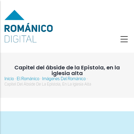
Pasar
al
contenido
principal
Capitel del ábside de la Epístola, en la
iglesia alta
Inicio
El Románico
Imágenes Del Románico
-
-
-
Sobrescribir
Capitel Del Ábside De La Epístola, En La Iglesia Alta
enlaces
de
ayuda
a
la