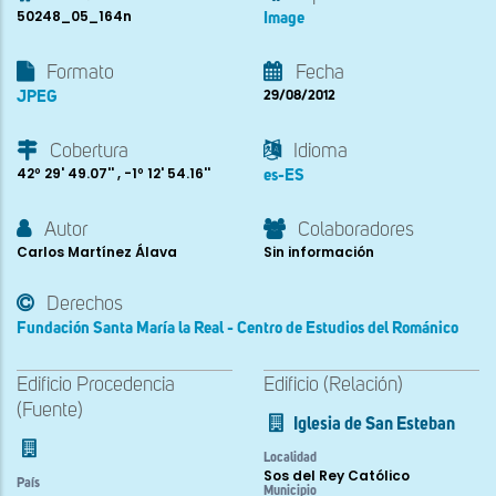
50248_05_164n
Image
Formato
Fecha
JPEG
29/08/2012
Cobertura
Idioma
42º 29' 49.07'' , -1º 12' 54.16''
es-ES
Autor
Colaboradores
Carlos Martínez Álava
Sin información
Derechos
Fundación Santa María la Real - Centro de Estudios del Románico
Edificio Procedencia
Edificio (Relación)
(Fuente)
Iglesia de San Esteban
Localidad
Sos del Rey Católico
País
Municipio