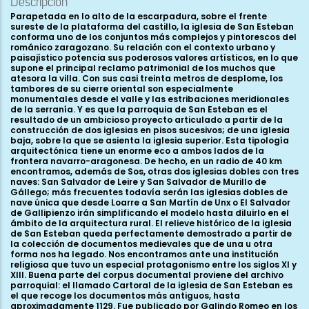
Descripción
Parapetada en lo alto de la escarpadura, sobre el frente sureste de la plataforma del castillo, la iglesia de San Esteban conforma uno de los conjuntos más complejos y pintorescos del románico zaragozano. Su relación con el contexto urbano y paisajístico potencia sus poderosos valores artísticos, en lo que supone el principal reclamo patrimonial de los muchos que atesora la villa. Con sus casi treinta metros de desplome, los tambores de su cierre oriental son especialmente monumentales desde el valle y las estribaciones meridionales de la serranía. Y es que la parroquia de San Esteban es el resultado de un ambicioso proyecto articulado a partir de la construcción de dos iglesias en pisos sucesivos; de una iglesia baja, sobre la que se asienta la iglesia superior. Esta tipología arquitectónica tiene un enorme eco a ambos lados de la frontera navarro-aragonesa. De hecho, en un radio de 40 km encontramos, además de Sos, otras dos iglesias dobles con tres naves: San Salvador de Leire y San Salvador de Murillo de Gállego; más frecuentes todavía serán las iglesias dobles de nave única que desde Loarre a San Martín de Unx o El Salvador de Gallipienzo irán simplificando el modelo hasta diluirlo en el ámbito de la arquitectura rural. El relieve histórico de la iglesia de San Esteban queda perfectamente demostrado a partir de la colección de documentos medievales que de una u otra forma nos ha legado. Nos encontramos ante una institución religiosa que tuvo un especial protagonismo entre los siglos XI y XIII. Buena parte del corpus documental proviene del archivo parroquial: el llamado Cartoral de la iglesia de San Esteban es el que recoge los documentos más antiguos, hasta aproximadamente 1129. Fue publicado por Galindo Romeo en los años veinte del siglo pasado; recientemente Elena Piedrafita ha transcrito el resto de instrumentos parroquiales de los siglos XII y XIII, y ha reconstruido la historia patrimonial de la institución. El resto de la documentación proviene, entre otros, de los archivos reales de Aragón y Navarra, del diocesano de Pamplona, del archivo del cercano monasterio de Leire y del Cartulario de Santa María de Uncastillo. Veamos detenidamente qué datos seguros podemos obtener de este rico corpus documental. Por la iglesia de Sos sostuvieron litigio, a partir de los últimos años del siglo XI los obispados de Pamplona y Jaca-Huesca. Al parecer sus diezmos eran percibidos, desde la fundación de la iglesia, por el monasterio de Leire y el obispado de Pamplona. Son numerosos los documentos que, falsos, interpolados o verdaderos, confirman tal vinculación. De entre los instrumentos conservados, una de las referencias más antiguas a la iglesia de Sos aparece en uno de estos documentos: en 1087, Sancho Ramírez confirma las propiedades del obispado de Pamplona. Entre tales propiedades aparecen Ecclesias etiam de Sos. En el Cartoral, en la actualidad perdido, hay referencias anteriores en el tiempo. Esta compilación es importante para valorar la historia del templo y su implantación en la comarca. Lamentablemente su desaparición nos ha dejado sólo con la transcripción realizada en los años 20 del siglo pasado. Para su completa comprensión sería imprescindible un estudio científico que aclarara algunos de los problemas, tanto cronológicos como onomásticos y de autoría que presenta. Tal y como lo leyó Galindo, la recopilación documental la inició Garcia Garceiç en 1059, quando feci ego istas casas propter amorem Dei et Sancti Stefani. En sus primeras líneas el supuesto autor de la copia cita la advocación completa del templo y el tesoro que guarecía: Hec est cartorarium Sancti Saluatoris et Sancti Stefani siue omnium reliquiarum qui ibi sunt. Para esa fecha el cercano monasterio de San Salvador de Leire ya mostraba a los peregrinos sus reliquias en la recién erigida iglesia baja. Tradicionalmente se ha considerado esa fecha como la de fundación del establecimiento monástico, como la primera data del compendio documental. Quizá sea así. Lo que no puede ser es que sea la fecha de la trascripción del repertorio, ya que los demás documentos parecen claramente posteriores. Lamentablemente sólo uno refiere su fecha de redacción: 1081; el último se puede situar entre 1119 y 1130. En estas referencias más tardías, aunque quizá antes de 1129, es cuando suponemos que se pudo compilar el Cartoral. Ante la ausencia de dataciones y escatocolos, los nombres de los donantes son fundamentales para ordenar la documentación. Y hay uno que se repite en el folio 2º y en el último (5º). El primero comienza con Et intrauit Garcia Furtugnonis et misit sua casa...; el otro cita a un Garsia Fortuniones archidiacono. No hay nada que nos impida pensar que se trata de la misma persona. ¿Se refiere ese intrauit a su toma de posesión como rector de la abadía? Es posible. Un instrumento del Cartulario de Santa María de Uncastillo se firmó in anno quando fuit Sancte Stephane traduto ad senior García Fertignons archidiacono. Vemos pues que la toma de posesión del senior García fue un acontecimiento de primer orden para la comarca. ¿Cuando se produjo? Poco podemos abundar en ese extremo. En 1107, la documentación de la catedral de Pamplona cita al primer eclesiástico de nombre conocido y con responsabilidad en San Esteban: es Garsias Sossensis prior. Es decir, García prior de Sos. ¿Es también este eclesiástico el Fortuniones? Así lo entendió por ejemplo Martín Duque, cuando lo identifica, en un documento sin fecha de Uncastillo, con el prior domno Garsia, similiter archidiacono. Y es que tal personaje era verdaderamente relevante. Citemos los demás datos conocidos de su actividad. Debía de estar muy unido a la catedral de Pamplona. En su archivo se guarda un documento en el que con el cargo de arcediano, “dona un campo a Santa María de Pamplona que le nutrió”. Ya en 1119 aparece junto al rey Alfonso I el Batallador entre los testigos de una importante donación tras la conquista de Tudela. Se le cita ya entonces como Garsias Fortuniones archidiaconus de Sos. Entre los beneficios concretos obtenidos en sus andanzas por el valle del Ebro conocemos uno patrimonial. Así, en 1127 se documenta su dominio sobre la abadía de Murel al norte de Zaragoza. Como arcediano de la Valdonsella, dentro del cabildo de la catedral de Pamplona, ejercía un papel rector en toda la comarca, por encima del prior y el cabildo de Santa María de Uncastillo. Estaba muy próximo a los obispos pamploneses; en un documento de Uncastillo se le cita como ayudante y colaborador de Guillermo (1116-1123); en otro de 1129 aparece en el séquito de Sancho (1122- 1142). En consecuencia, más allá del patrimonio concreto de la abadía, García Fortuniones disponía de unos recursos importantes, tanto por su dignidad dentro de la catedral de Pamplona, como por su papel en la reconquista y en el entorno de Alfonso el Batallador. Su testamento dejó sus propiedades de Sos a la abadía de San Esteban, en su advocación de San Salvador. Se citan una casa, cuatro viñas, cuatro piezas, un huerto y otro terreno, “para que San Salvador las posea enteras y libres a través de los siglos, por su alma, para que se le dedique una parte de las oraciones que allí fueran dichas por los siglos de los siglos. Amen”. En consecuencia, podemos concluir que, en un momento clave de su historia, la abadía de San Esteban de Sos estuvo, por un lado, en la órbita del obispado de Pamplona y su nueva catedral, y, por otro, en el entorno de Alfonso el Batallador y la reconquista de Tudela y Zaragoza, con las enormes riquezas que su ocupación llevó a manos cristianas. Incluso conservamos documentos que relatan cómo Sos acogió en ocasiones al propio rey. Sabemos, por ejemplo, que Alfonso el Batallador pasó en diciembre de 1129 unos días en la villa, reponiéndose de una leve enfermedad. Aprovechó su estancia para otorgar a los clérigos de Sos carta de ingenuidad y franquicia, tal y como habían hecho antes su padre y su hermano. ¿No depositaría esta u otras veces también aportes dinerarios contantes y sonantes? Entonces, como archidiácono figura ya Berenger Fortunons; poco después el rector de la comunidad será Enneco Fortuniones. Sólo unos años después, entre 1134 y 1137, se sigue documentando el interés de los reyes por potenciar la villa y sus defensas. De esos años, data la reforma del castillo que Ramiro II encomendó al Maestro Jordán. Después, ya en el último cuarto del XII y los primeros años del XIII, será prior y abad de San Esteban Pedro de la Peza. En esa época conocemos los primeros datos concretos de la organización de la comunidad de San Esteban; estaba integrada por diez clérigos, cinco diáconos y un subdiácono. Durante su mandato crecerá otra vez el patrimonio de la abadía, especialmente tras la donación de Sossito. Elena Piedrafita considera que para entonces la abadía de Sos había completado ya su patrimonio, observándose un evidente estancamiento, iniciado ya en el siglo anterior. Finalmente los clérigos se desentenderán de la explotación directa de los bienes de la abadía, cediéndolos en bloque a particulares, mediante el cobro de una elevada compensación monetaria. Las inscripciones epigráficas son otra fuente relevante de información documental. La primera que puede ilustrar la historia de la iglesia se encuentra en la galería abierta a los pies de la iglesia baja. Sobre una cruz inscrita en un disco, similar a otras que se distribuyen en todo el espacio, se lee STEFANIA. Desde el punto de vista cronológico, Cabañero y Escribano la han situado entre los siglos XII y XIII. Como las demás cruces, su finalidad sería también funeraria. Junto con otro rótulo de identificación de una de las figuras de las jambas, se ha relacionado desde antiguo con la reina Estefanía, esposa de García el de Nájera, hijo a su vez de Sancho, el Mayor (Galindo Romeo, 1929). Esta identificación ha supuesto la ayuda de la reina a la construcción del templo, una ayuda con respecto a la cual carecemos de evidencia documental. Sin embargo,