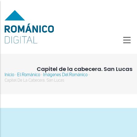
Pasar
al
contenido
principal
Capitel de la cabecera. San Lucas
Inicio
El Románico
Imágenes Del Románico
-
-
-
Sobrescribir
Capitel De La Cabecera. San Lucas
enlaces
de
ayuda
a
la
navegación