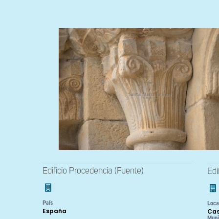
Edificio Procedencia (Fuente)
Edi
País
Loca
España
Cas
Muni