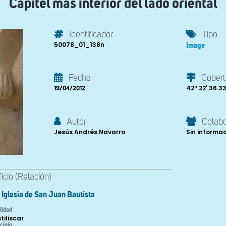
Capitel más interior del lado oriental
Identificador
Tipo
50078_01_138n
Image
Fecha
Cobert
42º 22' 36.33'
19/04/2012
Autor
Colab
Jesús Andrés Navarro
Sin informa
ficio (Relación)
Iglesia de San Juan Bautista
lidad
tiliscar
cipio