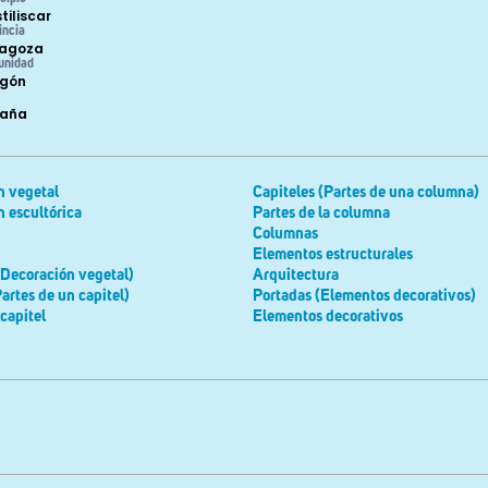
tiliscar
incia
agoza
unidad
gón
paña
n vegetal
Capiteles (Partes de una columna)
 escultórica
Partes de la columna
Columnas
Elementos estructurales
Decoración vegetal)
Arquitectura
artes de un capitel)
Portadas (Elementos decorativos)
 capitel
Elementos decorativos