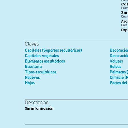
Cas
Prov
Zar
Com
Ara
País
Es
Claves
Capiteles (Soportes escultóricos)
Decoració
Capiteles vegetales
Decoración
Elementos escultóricos
Volutas
Escultura
Roleos
Tipos escultóricos
Palmetas (
Relieves
Cimacio (P
Hojas
Partes del
Descripción
Sin información