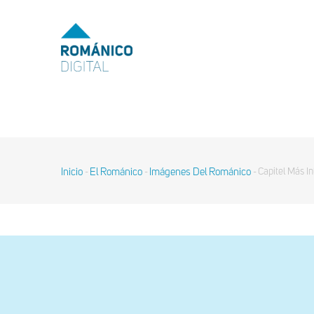
Pasar
al
MENU
TOP
contenido
principal
MAIN
NAVIGATION
Inicio
El Románico
Imágenes Del Románico
Capitel Más In
-
-
-
Sobrescribir
enlaces
de
ayuda
a
la
navegación