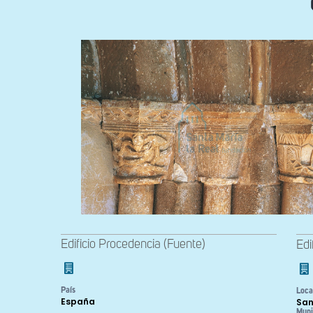
Edificio Procedencia (Fuente)
Edi
País
Loca
España
San
Muni