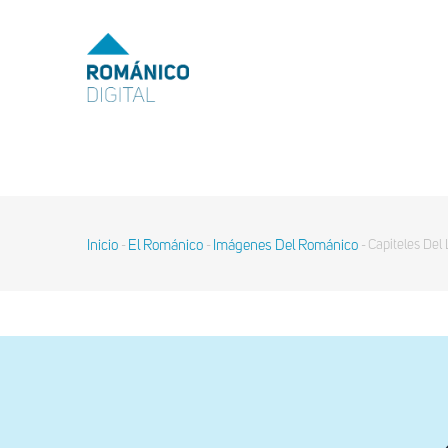
Pasar
al
MENU
TOP
contenido
principal
MAIN
NAVIGATION
Inicio
El Románico
Imágenes Del Románico
Capiteles Del
-
-
-
Sobrescribir
enlaces
de
ayuda
a
la
navegación