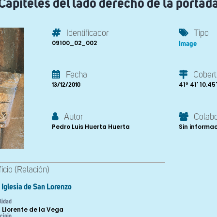
Capiteles del lado derecho de la portad
Identificador
Tipo
09100_02_002
Image
Fecha
Cobert
41º 41' 10.45'
13/12/2010
Autor
Colab
Pedro Luis Huerta Huerta
Sin informa
ficio (Relación)
Iglesia de San Lorenzo
lidad
 Llorente de la Vega
cipio