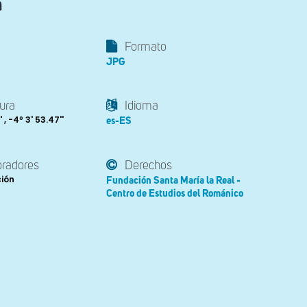
a
Formato
JPG
ura
Idioma
' , -4º 3' 53.47''
es-ES
oradores
Derechos
ción
Fundación Santa María la Real -
Centro de Estudios del Románico