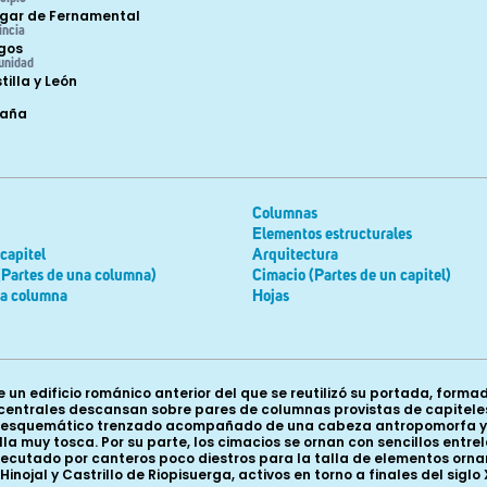
gar de Fernamental
incia
gos
unidad
tilla y León
paña
Columnas
Elementos estructurales
 capitel
Arquitectura
(Partes de una columna)
Cimacio (Partes de un capitel)
la columna
Hojas
un edificio románico anterior del que se reutilizó su portada, formad
s centrales descansan sobre pares de columnas provistas de capitele
 esquemático trenzado acompañado de una cabeza antropomorfa y de
muy tosca. Por su parte, los cimacios se ornan con sencillos entrela
utado por canteros poco diestros para la talla de elementos orname
nojal y Castrillo de Riopisuerga, activos en torno a finales del siglo XII