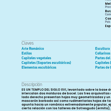
Mel
Prov
Bur
Com
Cas
País
Es
Claves
Arte Románico
Escultura
Estilos
Collarinos
Capiteles vegetales
Partes del
Capiteles (Soportes escultóricos)
Capiteles 
Elementos escultóricos
Partes de 
Descripción
ES UN TEMPLO DEL SIGLO XVI, levantado sobre la base de 
intercalan dos molduras de bocel. Las tres arquivolta
lado derecho presentan hojas muy geometrizadas y un
mascarón barbado así como rudimentarias hojas de talla 
apunta hacia un románico extremadamente popular, ejec
cierta relación con los talleres de Sotresgudo (ermita), Hi