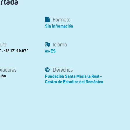
ortada
Formato
Sin información
ura
Idioma
" , -3º 17' 49.97"
es-ES
oradores
Derechos
ción
Fundación Santa María la Real -
Centro de Estudios del Románico