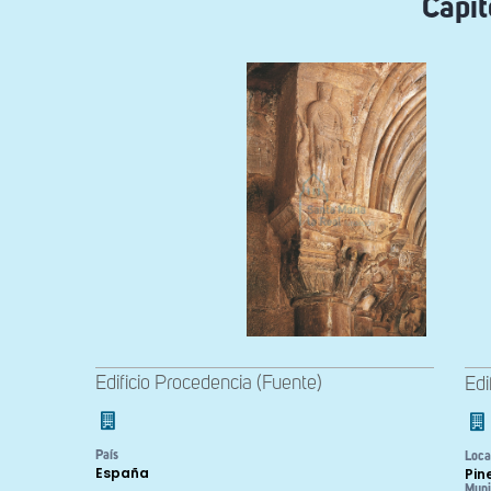
Capit
Edificio Procedencia (Fuente)
Edi
País
Loca
España
Pin
Muni