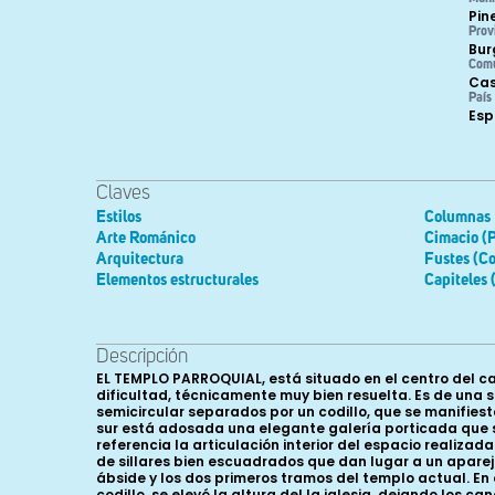
Pin
Prov
Bur
Com
Cas
País
Es
Claves
Estilos
Columnas
Arte Románico
Cimacio (P
Arquitectura
Fustes (C
Elementos estructurales
Capiteles 
Descripción
EL TEMPLO PARROQUIAL, está situado en el centro del casco urbano, en una zona que tiene un acentuado desnivel, por lo que el maestro de la obra tuvo que salvar una evidente dificultad, técnicamente muy bien resuelta. Es de una sola nave, de planta basilical, el ábside claramente articulado ópticamente en dos partes, presbiterio y capilla absidal semicircular separados por un codillo, que se manifiesta tanto en el interior como en el exterior. Adosada al muro norte del ábside y al primer tramo de la nave está la torre. Al muro sur está adosada una elegante galería porticada que sirve de crujía a la portada abierta en el mismo muro, situada entre los tramos segundo y tercero del templo, tomando como referencia la articulación interior del espacio realizada al elevar la altura primera y cubrir la nave con bóveda de crucería. El material constructivo es la piedra realizada en forma de sillares bien escuadrados que dan lugar a un aparejo isódomo. En la construcción de la nave se aprecian claramente tres momentos. De una parte la primitiva iglesia tenía el ábside y los dos primeros tramos del templo actual. En el siglo XVI se añadió un tercero en el hastial, que queda de manifiesto por su entronque con el resto y el correspondiente codillo, se elevó la altura del la iglesia, dejando los canecillos primitivos a medio muro y se cubrió el templo con bóveda de crucería -terceletes y nervios combados- que descarga sobre pilastras y ménsulas de formas y conceptos claramente renacentistas. El ábside se cubre con bóveda de medio cañón y de horno en la capilla absidal, pero en ambos casos están ligeramente apuntados. Se accede al mismo por medio de un arco triunfal doblado, que descarga sobre pilastras y las cubiertas se apean en una cornisa que recorre todo el conjunto. Se aprecia que en la realización de los arcos y la bóveda hay un defecto constructivo, pues están ligeramente descentrados y existe una leve inclinación hacia el muro sur, expresión clara de que ha habido problemas estructurales que han exigido diferentes intervenciones. En la parte exterior vemos cómo la capilla absidal se divide en cinco paños, separados por medio de cuatro columnas entregas; en los centrales hay vanos, tres en total de tipo portada con luz de aspillera y ninguno en los próximos al presbiterio. La cuarta columna entrega ha desaparecido en la zona meridional colocando en su lugar un contrafuerte. Todo el edificio descansa sobre un poyo, que la recorre, y se manifiesta de manera mucho más ostensible en el ábside y muro sur para salvar el gran desnivel del terreno, que lo ha resuelto con una gran elegancia. Adosada al muro, entre los tramos segundo y tercero en que se articula en la actualidad la nave, está la portada, a la que se accede desde el exterior por medio de una empinada escalinata de siete peldaños. Destaca mucho del muro y está cobijada en una galería porticada, que cubre todo el lienzo sur de la iglesia, que consta de seis vanos en la parte derecha, cinco en la izquierda y una portada. Ésta se encuentra bastante descentrada respecto a la portada de acceso al templo, indicio de que esta galería responde a un plan de obras