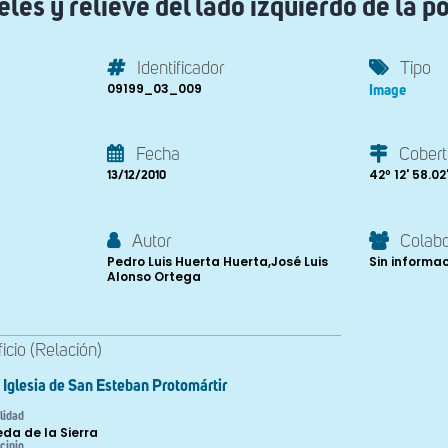
eles y relieve del lado izquierdo de la p
Identificador
Tipo
09199_03_009
Image
Fecha
Cobert
42º 12' 58.02
13/12/2010
Autor
Colab
Pedro Luis Huerta Huerta,José Luis
Sin informa
Alonso Ortega
ficio (Relación)
Iglesia de San Esteban Protomártir
lidad
eda de la Sierra
cipio